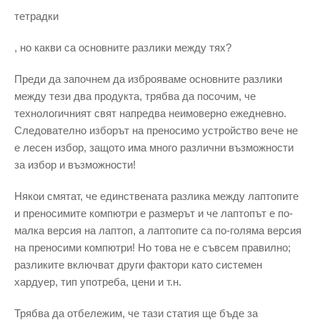
тетрадки
, но какви са основните разлики между тях?
Преди да започнем да изброяваме основните разлики
между тези два продукта, трябва да посочим, че
технологичният свят напредва неимоверно ежедневно.
Следователно изборът на преносимо устройство вече не
е лесен избор, защото има много различни възможности
за избор и възможности!
Някои смятат, че единствената разлика между лаптопите
и преносимите компютри е размерът и че лаптопът е по-
малка версия на лаптоп, а лаптопите са по-голяма версия
на преносими компютри! Но това не е съвсем правилно;
разликите включват други фактори като системен
хардуер, тип употреба, цени и т.н.
Трябва да отбележим, че тази статия ще бъде за