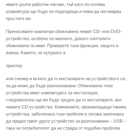
имате дълги работни часове, тъй като по-голяма
клавиатура ще бъде по-подходяща и няма да натоварва
пръстите ви.
Преносимите компютри обикновено нямат CD- или DVD-
устройство, особено по-малките, докато лаптопите
обикновено ги имат. Проверете тази функция, защото е
важна. Кажете, че купувате a
принтер
или скенер и искате да го инсталирате на устройството си,
за да може да бъде разпознаваем. Обикновено тези
устройства имат компактдиск за инсталация,
следователно ще ви бъде трудно да го инсталирате, ако
нямате CD-устройство. Компаниите, произвеждащи такива
устройства, забелязаха този проблем и затова започнаха
да предоставят друго устройство за разпознаване – USB –
така че потребителят да не страда от подобен проблем.