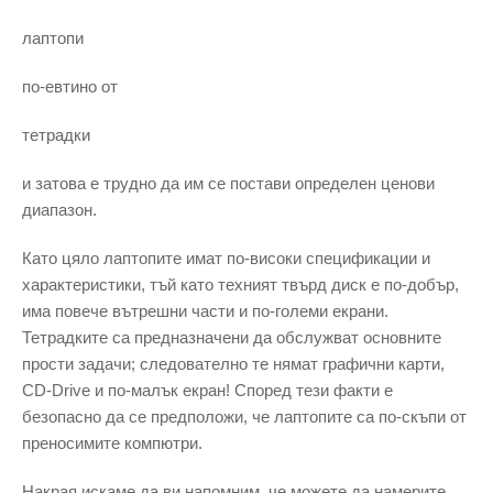
лаптопи
по-евтино от
тетрадки
и затова е трудно да им се постави определен ценови
диапазон.
Като цяло лаптопите имат по-високи спецификации и
характеристики, тъй като техният твърд диск е по-добър,
има повече вътрешни части и по-големи екрани.
Тетрадките са предназначени да обслужват основните
прости задачи; следователно те нямат графични карти,
CD-Drive и по-малък екран! Според тези факти е
безопасно да се предположи, че лаптопите са по-скъпи от
преносимите компютри.
Накрая искаме да ви напомним, че можете да намерите