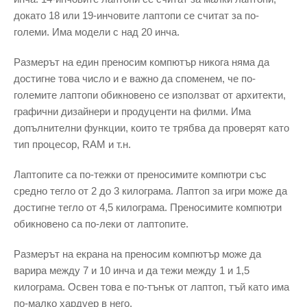
докато 18 или 19-инчовите лаптопи се считат за по-
големи. Има модели с над 20 инча.
Размерът на един преносим компютър никога няма да
достигне това число и е важно да споменем, че по-
големите лаптопи обикновено се използват от архитекти,
графични дизайнери и продуценти на филми. Има
допълнителни функции, които те трябва да проверят като
тип процесор, RAM и т.н.
Лаптопите са по-тежки от преносимите компютри със
средно тегло от 2 до 3 килограма. Лаптоп за игри може да
достигне тегло от 4,5 килограма. Преносимите компютри
обикновено са по-леки от лаптопите.
Размерът на екрана на преносим компютър може да
варира между 7 и 10 инча и да тежи между 1 и 1,5
килограма. Освен това е по-тънък от лаптоп, тъй като има
по-малко хардуер в него.