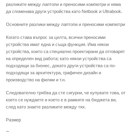
разликите между лаптопи и преносими компютри и няма
да споменава други устройства като Netbook и Ultrabook.
Основните разлики между лаптопи и преносими компютри
Когато става въпрос за целта, всички преносими
устройства имат една и съща функция. Има някои
устройства, които са специално проектирани да отговарят
на определен вид работа; като някои устройства са
подходящи за бизнес, докато други устройства са по-
подходящи за архитектура, графичен дизайн и
производство на филми и т.н.
Следователно трябва да сте сигурни, че купувате това, от
което се нуждаете и което е в рамките на бюджета ви,
след като знаете разликите между тях.
Размер