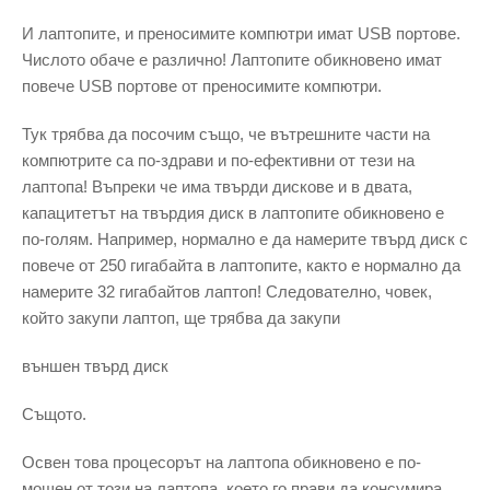
И лаптопите, и преносимите компютри имат USB портове.
Числото обаче е различно! Лаптопите обикновено имат
повече USB портове от преносимите компютри.
Тук трябва да посочим също, че вътрешните части на
компютрите са по-здрави и по-ефективни от тези на
лаптопа! Въпреки че има твърди дискове и в двата,
капацитетът на твърдия диск в лаптопите обикновено е
по-голям. Например, нормално е да намерите твърд диск с
повече от 250 гигабайта в лаптопите, както е нормално да
намерите 32 гигабайтов лаптоп! Следователно, човек,
който закупи лаптоп, ще трябва да закупи
външен твърд диск
Същото.
Освен това процесорът на лаптопа обикновено е по-
мощен от този на лаптопа, което го прави да консумира