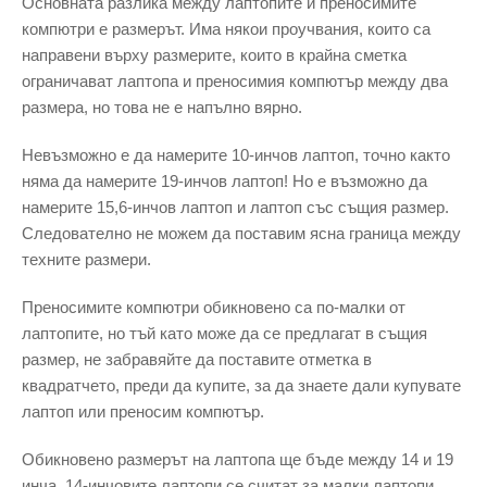
Основната разлика между лаптопите и преносимите
компютри е размерът. Има някои проучвания, които са
направени върху размерите, които в крайна сметка
ограничават лаптопа и преносимия компютър между два
размера, но това не е напълно вярно.
Невъзможно е да намерите 10-инчов лаптоп, точно както
няма да намерите 19-инчов лаптоп! Но е възможно да
намерите 15,6-инчов лаптоп и лаптоп със същия размер.
Следователно не можем да поставим ясна граница между
техните размери.
Преносимите компютри обикновено са по-малки от
лаптопите, но тъй като може да се предлагат в същия
размер, не забравяйте да поставите отметка в
квадратчето, преди да купите, за да знаете дали купувате
лаптоп или преносим компютър.
Обикновено размерът на лаптопа ще бъде между 14 и 19
инча. 14-инчовите лаптопи се считат за малки лаптопи,