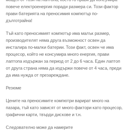
повече електроенергия поради размера си. Този фактор
прави батерията на преносимия компютър по-
дълготрайна!
Тъй като преносимият компютър има малък размер,
производителят няма друга възможност освен да
инсталира по-малки батерии. Този факт, освен че има
процесор, който не консумира много енергия, прави
лаптопа издържан за период от 2 до 6 часа. Един лаптоп
от друга страна няма да издържи повече от 4 часа, преди
да има нужда от презареждане.
Резюме
Цените на преносимите компютри варират много на
пазара, тъй като зависят от много фактори като процесор,
графични карти, твърди дискове и т.н.
Следователно може да намерите