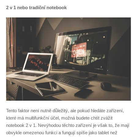
2 v 1 nebo tradiční notebook
Tento faktor není nutně důležitý, ale pokud hledáte zařízení,
které má multifunkční účel, možná budete chtít zvážit
notebook 2 v 1. Nevýhodou těchto zařízení je však to, že mají
obvykle omezenou funkci a fungují spíše jako tablet než