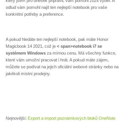
který jsem pro dnešek připravil, vám pomohl zúžit výběr. A
odtud vám pomohl najít ten nejlepší notebook pro vaše
konkrétní potřeby a preference.
A pokud hledáte ten nejlepší notebook, pak máte
Honor
Magicbook 14 2021, což je
< span>
notebook i7 se
systémem Windows
za mírnou cenu
. Má všechny funkce,
které vám umožní pracovat i hrát. A pokud máte zájem,
můžete se podívat na jejich oficiální webové stránky nebo na
jakékoli místní prodejny.
Nejnovější:
Export a import poznámkových bloků OneNote