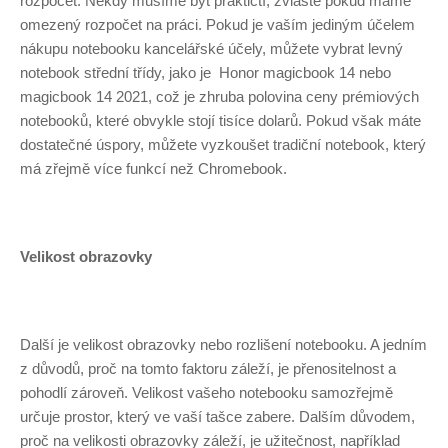
rozpočet. Někdy musíme být praktičtí, zvláště pokud máme
omezený rozpočet na práci. Pokud je vaším jediným účelem
nákupu notebooku kancelářské účely, můžete
vybrat levný
notebook střední třídy, jako je
Honor magicbook 14 nebo
magicbook 14 2021
, což je zhruba polovina ceny prémiových
notebooků, které obvykle stojí tisíce dolarů. Pokud však máte
dostatečné úspory, můžete vyzkoušet tradiční notebook, který
má zřejmě více funkcí než Chromebook.
Velikost obrazovky
Další je velikost obrazovky nebo rozlišení notebooku. A jedním
z důvodů, proč na tomto faktoru záleží, je přenositelnost a
pohodlí zároveň. Velikost vašeho notebooku samozřejmě
určuje prostor, který ve vaší tašce zabere. Dalším důvodem,
proč na velikosti obrazovky záleží, je užitečnost, například