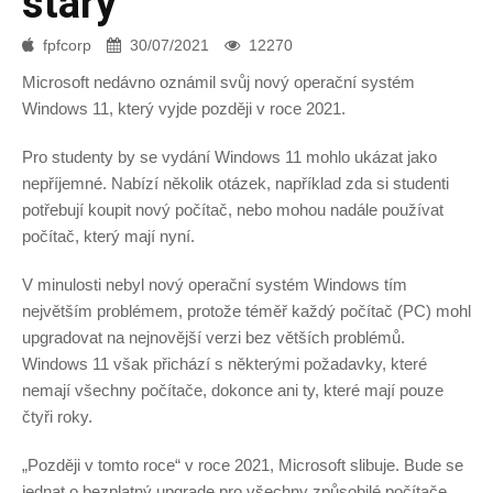
starý
fpfcorp
30/07/2021
12270
Microsoft nedávno oznámil svůj nový operační systém
Windows 11, který vyjde později v roce 2021.
Pro studenty by se vydání Windows 11 mohlo ukázat jako
nepříjemné. Nabízí několik otázek, například zda si studenti
potřebují koupit nový počítač, nebo mohou nadále používat
počítač, který mají nyní.
V minulosti nebyl nový operační systém Windows tím
největším problémem, protože téměř každý počítač (PC) mohl
upgradovat na nejnovější verzi bez větších problémů.
Windows 11 však přichází s některými požadavky, které
nemají všechny počítače, dokonce ani ty, které mají pouze
čtyři roky.
„Později v tomto roce“ v roce 2021, Microsoft slibuje. Bude se
jednat o bezplatný upgrade pro všechny způsobilé počítače,