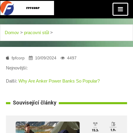
Domov
>
pracovní stůl
>
fpfcorp
10/09/2024
4497
Nejnovější:
Další:
Why Are Anker Power Banks So Popular?
Související články