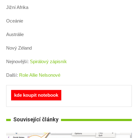
Jižní Afrika
Oceánie
Austrálie
Nový Zéland
Nejnovější:
Spirálový zápisník
Další:
Role Allie Nelsonové
kde koupit notebook
Související články