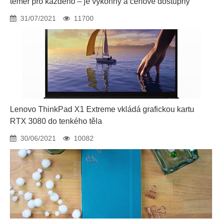
téměř pro každého – je výkonný a cenově dostupný
31/07/2021
11700
Lenovo ThinkPad X1 Extreme vkládá grafickou kartu
RTX 3080 do tenkého těla
30/06/2021
10082