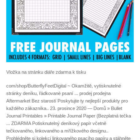
Vložka na stránku diáře zdarma k tisku
com/shop/ButterflyFeetDigital ~ Okamžitě, vytisknutelné
stránky deníku, řádkované psaní ... prodej prodejna
Aftermarket Bez starostí Poskytujte ty nejlepší produkty pro
každého zákazníka.. 23. prosince 2020 — Domů » Bullet
Journal Printables » Printable Journal Paper (Bezplatná tečka
... ZDARMA Potisknutelný deníkový papír včetně
tečkovaného, ​​linkovaného a mřížkového designu..
Prohlédněte si kolekci linkovaného psacího papíru a stáhněte