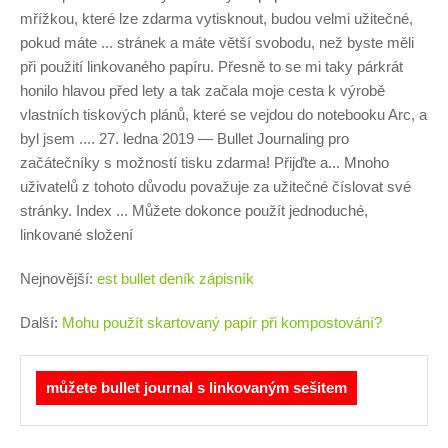
mřížkou, které lze zdarma vytisknout, budou velmi užitečné,
pokud máte ... stránek a máte větší svobodu, než byste měli
při použití linkovaného papíru. Přesně to se mi taky párkrát
honilo hlavou před lety a tak začala moje cesta k výrobě
vlastních tiskových plánů, které se vejdou do notebooku Arc, a
byl jsem .... 27. ledna 2019 — Bullet Journaling pro
začátečníky s možností tisku zdarma! Přijďte a... Mnoho
uživatelů z tohoto důvodu považuje za užitečné číslovat své
stránky. Index ... Můžete dokonce použít jednoduché,
linkované složení
Nejnovější:
est bullet deník zápisník
Další:
Mohu použít skartovaný papír při kompostování?
můžete bullet journal s linkovaným sešitem