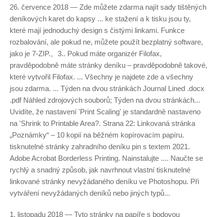
26. července 2018 — Zde můžete zdarma najít sady tištěných
deníkových karet do kapsy ... ke stažení a k tisku jsou ty,
které mají jednoduchý design s čistými linkami. Funkce
rozbalování, ale pokud ne, můžete použít bezplatný software,
jako je 7-ZIP.。3.. Pokud máte organizér Filofax,
pravděpodobně máte stránky deníku – pravděpodobně takové,
které vytvořil Filofax. ... Všechny je najdete zde a všechny
jsou zdarma. ... Týden na dvou stránkách Journal Lined .docx
.pdf Náhled zdrojových souborů; Týden na dvou stránkách...
Uvidíte, že nastavení 'Print Scaling' je standardně nastaveno
na 'Shrink to Printable Area​?. Strana 22: Linkovaná stránka
„Poznámky“ – 10 kopií na běžném kopírovacím papíru.
tisknutelné stránky zahradního deníku pin s textem 2021.
Adobe Acrobat Borderless Printing. Nainstalujte .... Naučte se
rychlý a snadný způsob, jak navrhnout vlastní tisknutelné
linkované stránky nevyžádaného deníku ve Photoshopu. Při
vytváření nevyžádaných deníků nebo jiných typů...
1. listopadu 2018 — Tyto stránky na papíře s bodovou