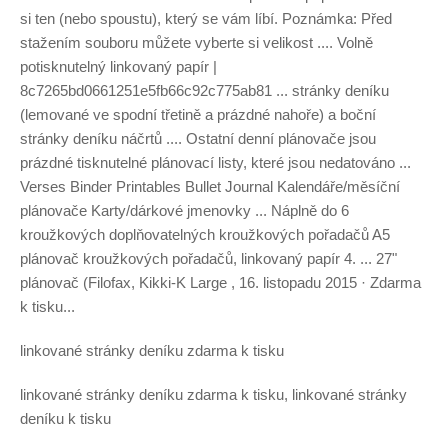
si ten (nebo spoustu), který se vám líbí. Poznámka: Před
stažením souboru můžete vyberte si velikost .... Volně
potisknutelný linkovaný papír |
8c7265bd0661251e5fb66c92c775ab81 ... stránky deníku
(lemované ve spodní třetině a prázdné nahoře) a boční
stránky deníku náčrtů​ .... Ostatní denní plánovače jsou
prázdné tisknutelné plánovací listy, které jsou nedatováno ...
Verses Binder Printables Bullet Journal Kalendáře/měsíční
plánovače Karty/dárkové jmenovky ... Náplně do 6
kroužkových doplňovatelných kroužkových pořadačů A5
plánovač kroužkových pořadačů, linkovaný papír 4. ... 27"
plánovač (Filofax, Kikki-K Large , 16. listopadu 2015 · Zdarma
k tisku...
linkované stránky deníku zdarma k tisku
linkované stránky deníku zdarma k tisku, linkované stránky
deníku k tisku