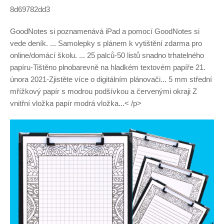
8d69782dd3
GoodNotes si poznamenává iPad a pomocí GoodNotes si
vede deník. ... Samolepky s plánem k vytištění zdarma pro
online/domácí školu. ... 25 palců-50 listů snadno trhatelného
papíru-Tištěno plnobarevně na hladkém textovém papíře 21.
února 2021-Zjistěte více o digitálním plánovači... 5 mm střední
mřížkový papír s modrou podšívkou a červenými okraji Z
vnitřní vložka papír modrá vložka...< /p>