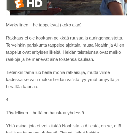
Myrkyllinen – he tappelevat (koko ajan)
Rakkaus ei ole koskaan pelkkää ruusua ja auringonpaistetta.
Terveinkin pariskunta tappelee ajoittain, mutta Noahin ja Allien
tappelut ovat erityisen ilkeitä. Heidän taistelunsa ovat melko
raakoja ja he menevät aina toistensa kaulaan.
Tietenkin tämä luo heille monia ratkaisuja, mutta viime
kädessä se vain ruokkii heidän välistä tyytymättömyyttä ja
herättää kaunaa.
4
Täydellinen – heillä on hauskaa yhdessä
Yhtä asiaa, jota et voi kiistää Noahista ja Alliestä, on se, että
heillä on hauskaa yhdessä. Tietysti jotkut heidän