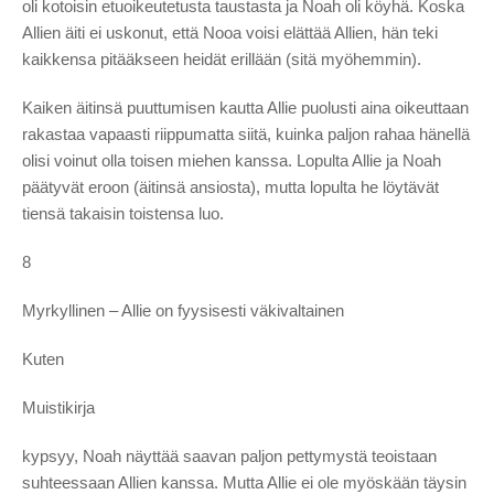
oli kotoisin etuoikeutetusta taustasta ja Noah oli köyhä. Koska
Allien äiti ei uskonut, että Nooa voisi elättää Allien, hän teki
kaikkensa pitääkseen heidät erillään (sitä myöhemmin).
Kaiken äitinsä puuttumisen kautta Allie puolusti aina oikeuttaan
rakastaa vapaasti riippumatta siitä, kuinka paljon rahaa hänellä
olisi voinut olla toisen miehen kanssa. Lopulta Allie ja Noah
päätyvät eroon (äitinsä ansiosta), mutta lopulta he löytävät
tiensä takaisin toistensa luo.
8
Myrkyllinen – Allie on fyysisesti väkivaltainen
Kuten
Muistikirja
kypsyy, Noah näyttää saavan paljon pettymystä teoistaan ​​
suhteessaan Allien kanssa. Mutta Allie ei ole myöskään täysin