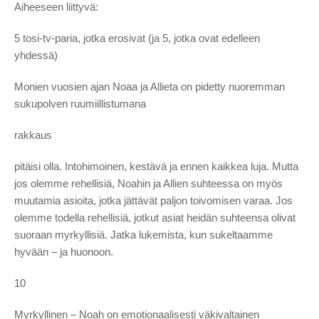
Aiheeseen liittyvä:
5 tosi-tv-paria, jotka erosivat (ja 5, jotka ovat edelleen
yhdessä)
Monien vuosien ajan Noaa ja Allieta on pidetty nuoremman
sukupolven ruumiillistumana
rakkaus
pitäisi olla. Intohimoinen, kestävä ja ennen kaikkea luja. Mutta
jos olemme rehellisiä, Noahin ja Allien suhteessa on myös
muutamia asioita, jotka jättävät paljon toivomisen varaa. Jos
olemme todella rehellisiä, jotkut asiat heidän suhteensa olivat
suoraan myrkyllisiä. Jatka lukemista, kun sukeltaamme
hyvään – ja huonoon.
10
Myrkyllinen – Noah on emotionaalisesti väkivaltainen