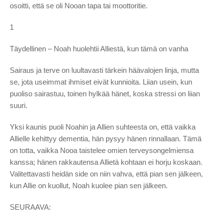
osoitti, että se oli Nooan tapa tai moottoritie.
1
Täydellinen – Noah huolehtii Alliestä, kun tämä on vanha
Sairaus ja terve on luultavasti tärkein häävalojen linja, mutta
se, jota useimmat ihmiset eivät kunnioita. Liian usein, kun
puoliso sairastuu, toinen hylkää hänet, koska stressi on liian
suuri.
Yksi ​​kaunis puoli Noahin ja Allien suhteesta on, että vaikka
Allielle kehittyy dementia, hän pysyy hänen rinnallaan. Tämä
on totta, vaikka Nooa taistelee omien terveysongelmiensa
kanssa; hänen rakkautensa Allietä kohtaan ei horju koskaan.
Valitettavasti heidän side on niin vahva, että pian sen jälkeen,
kun Allie on kuollut, Noah kuolee pian sen jälkeen.
SEURAAVA: