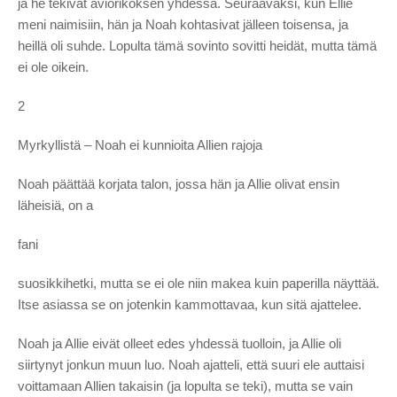
ja he tekivät aviorikoksen yhdessä. Seuraavaksi, kun Ellie
meni naimisiin, hän ja Noah kohtasivat jälleen toisensa, ja
heillä oli suhde. Lopulta tämä sovinto sovitti heidät, mutta tämä
ei ole oikein.
2
Myrkyllistä – Noah ei kunnioita Allien rajoja
Noah päättää korjata talon, jossa hän ja Allie olivat ensin
läheisiä, on a
fani
suosikkihetki, mutta se ei ole niin makea kuin paperilla näyttää.
Itse asiassa se on jotenkin kammottavaa, kun sitä ajattelee.
Noah ja Allie eivät olleet edes yhdessä tuolloin, ja Allie oli
siirtynyt jonkun muun luo. Noah ajatteli, että suuri ele auttaisi
voittamaan Allien takaisin (ja lopulta se teki), mutta se vain