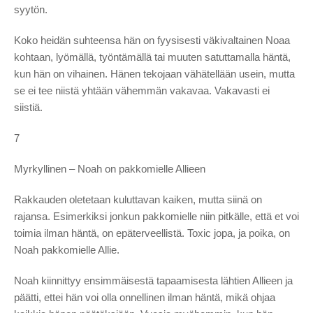
syytön.
Koko heidän suhteensa hän on fyysisesti väkivaltainen Noaa
kohtaan, lyömällä, työntämällä tai muuten satuttamalla häntä,
kun hän on vihainen. Hänen tekojaan vähätellään usein, mutta
se ei tee niistä yhtään vähemmän vakavaa. Vakavasti ei
siistiä.
7
Myrkyllinen – Noah on pakkomielle Allieen
Rakkauden oletetaan kuluttavan kaiken, mutta siinä on
rajansa. Esimerkiksi jonkun pakkomielle niin pitkälle, että et voi
toimia ilman häntä, on epäterveellistä. Toxic jopa, ja poika, on
Noah pakkomielle Allie.
Noah kiinnittyy ensimmäisestä tapaamisesta lähtien Allieen ja
päätti, ettei hän voi olla onnellinen ilman häntä, mikä ohjaa