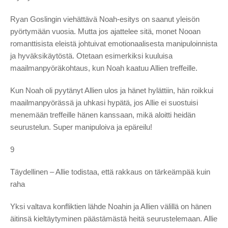
Ryan Goslingin viehättävä Noah-esitys on saanut yleisön
pyörtymään vuosia. Mutta jos ajattelee sitä, monet Nooan
romanttisista eleistä johtuivat emotionaalisesta manipuloinnista
ja hyväksikäytöstä. Otetaan esimerkiksi kuuluisa
maailmanpyöräkohtaus, kun Noah kaatuu Allien treffeille.
Kun Noah oli pyytänyt Allien ulos ja hänet hylättiin, hän roikkui
maailmanpyörässä ja uhkasi hypätä, jos Allie ei suostuisi
menemään treffeille hänen kanssaan, mikä aloitti heidän
seurustelun. Super manipuloiva ja epäreilu!
9
Täydellinen – Allie todistaa, että rakkaus on tärkeämpää kuin
raha
Yksi ​​valtava konfliktien lähde Noahin ja Allien välillä on hänen
äitinsä kieltäytyminen päästämästä heitä seurustelemaan. Allie