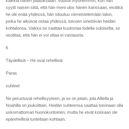
kaikkia hänen päätöksiään. Vuosia myöhemmin, kun hän
syytti naisen siitä, että hän meni ulos hänen kanssaan, eivätkä
he ole enää yhdessä, hän sitoutuu viimeistelemään talon,
jonka he aikoivat ostaa yhdessä, toivoen sinetöivän heidän
kohtalonsa. Vaikka se saattaa kuulostaa todella suloiselta, se
osoittaa, että hän ei voi ottaa ei vastausta.
6
Täydellisiä – He ovat rehellisiä
Paras
suhteet
Ne perustuvat rehellisyyteen, ja se on jotain, jota Alliella ja
Noahilla on joukoittain. Heidän suhteensa saattaa toisinaan olla
uskomattoman huonokuntoinen, mutta he eivät koskaan ole
epärehellisiä tunteitaan kohtaan.