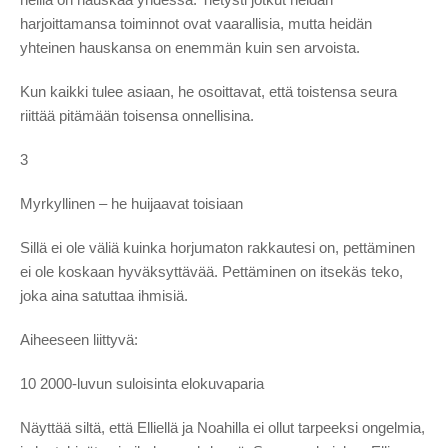
harjoittamansa toiminnot ovat vaarallisia, mutta heidän
yhteinen hauskansa on enemmän kuin sen arvoista.
Kun kaikki tulee asiaan, he osoittavat, että toistensa seura
riittää pitämään toisensa onnellisina.
3
Myrkyllinen – he huijaavat toisiaan
Sillä ei ole väliä kuinka horjumaton rakkautesi on, pettäminen
ei ole koskaan hyväksyttävää. Pettäminen on itsekäs teko,
joka aina satuttaa ihmisiä.
Aiheeseen liittyvä:
10 2000-luvun suloisinta elokuvaparia
Näyttää siltä, ​​että Elliellä ja Noahilla ei ollut tarpeeksi ongelmia,