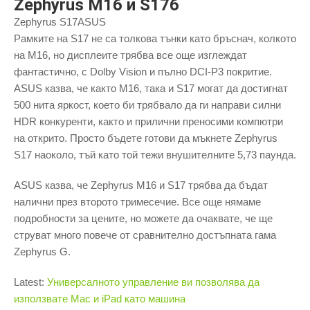
Zephyrus M16 и S176
Zephyrus S17ASUS
Рамките на S17 не са толкова тънки като бръснач, колкото
на M16, но дисплеите трябва все още изглеждат
фантастично, с Dolby Vision и пълно DCI-P3 покритие.
ASUS казва, че както M16, така и S17 могат да достигнат
500 нита яркост, което би трябвало да ги направи силни
HDR конкуренти, както и прилични преносими компютри
на открито. Просто бъдете готови да мъкнете Zephyrus
S17 наоколо, тъй като той тежи внушителните 5,73 паунда.
ASUS казва, че Zephyrus M16 и S17 трябва да бъдат
налични през второто тримесечие. Все още нямаме
подробности за цените, но можете да очаквате, че ще
струват много повече от сравнително достъпната гама
Zephyrus G.
Latest:
Универсалното управление ви позволява да
използвате Mac и iPad като машина