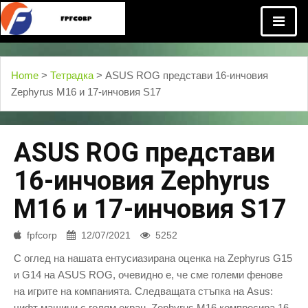
Home
>
Тетрадка
> ASUS ROG представи 16-инчовия
Zephyrus M16 и 17-инчовия S17
ASUS ROG представи
16-инчовия Zephyrus
M16 и 17-инчовия S17
fpfcorp
12/07/2021
5252
С оглед на нашата ентусиазирана оценка на Zephyrus G15
и G14 на ASUS ROG, очевидно е, че сме големи фенове
на игрите на компанията. Следващата стъпка на Asus:
чифт машини с голям екран. Zephyrus M16 компресира 16-