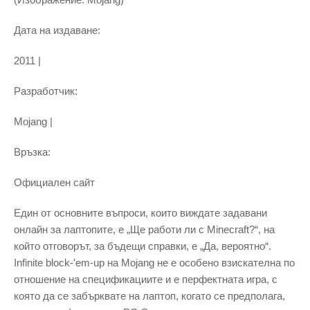
Дата на издаване:
2011 |
Разработчик:
Mojang |
Връзка:
Официален сайт
Един от основните въпроси, които виждате задавани
онлайн за лаптопите, е „Ще работи ли с Minecraft?“, на
който отговорът, за бъдещи справки, е „Да, вероятно“.
Infinite block-'em-up на Mojang не е особено взискателна по
отношение на спецификациите и е перфектната игра, с
която да се забърквате на лаптоп, когато се предполага,