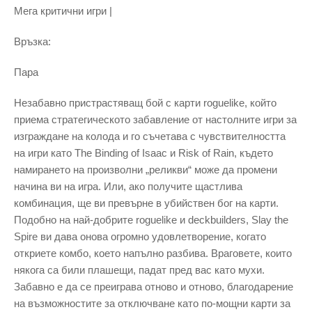
Мега критични игри |
Връзка:
Пара
Незабавно пристрастяващ бой с карти roguelike, който
приема стратегическото забавление от настолните игри за
изграждане на колода и го съчетава с чувствителността
на игри като The Binding of Isaac и Risk of Rain, където
намирането на произволни „реликви“ може да промени
начина ви на игра. Или, ако получите щастлива
комбинация, ще ви превърне в убийствен бог на карти.
Подобно на най-добрите roguelike и deckbuilders, Slay the
Spire ви дава онова огромно удовлетворение, когато
откриете комбо, което напълно разбива. Враговете, които
някога са били плашещи, падат пред вас като мухи.
Забавно е да се преиграва отново и отново, благодарение
на възможностите за отключване като по-мощни карти за