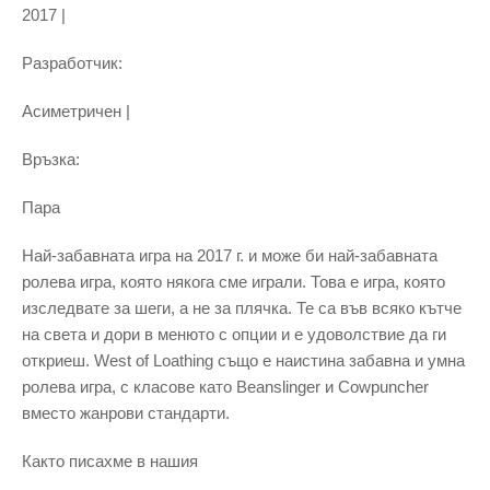
2017 |
Разработчик:
Асиметричен |
Връзка:
Пара
Най-забавната игра на 2017 г. и може би най-забавната
ролева игра, която някога сме играли. Това е игра, която
изследвате за шеги, а не за плячка. Те са във всяко кътче
на света и дори в менюто с опции и е удоволствие да ги
откриеш. West of Loathing също е наистина забавна и умна
ролева игра, с класове като Beanslinger и Cowpuncher
вместо жанрови стандарти.
Както писахме в нашия