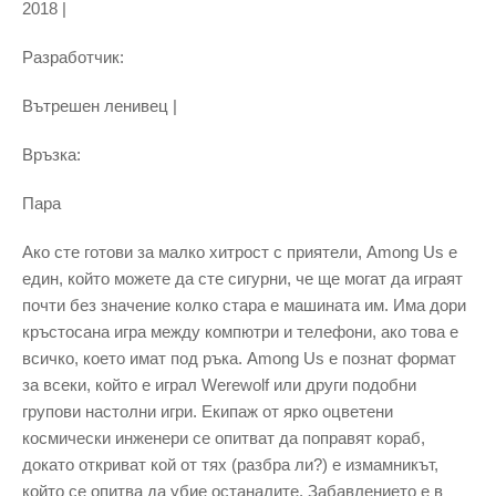
2018 |
Разработчик:
Вътрешен ленивец |
Връзка:
Пара
Ако сте готови за малко хитрост с приятели, Among Us е
един, който можете да сте сигурни, че ще могат да играят
почти без значение колко стара е машината им. Има дори
кръстосана игра между компютри и телефони, ако това е
всичко, което имат под ръка. Among Us е познат формат
за всеки, който е играл Werewolf или други подобни
групови настолни игри. Екипаж от ярко оцветени
космически инженери се опитват да поправят кораб,
докато откриват кой от тях (разбра ли?) е измамникът,
който се опитва да убие останалите. Забавлението е в