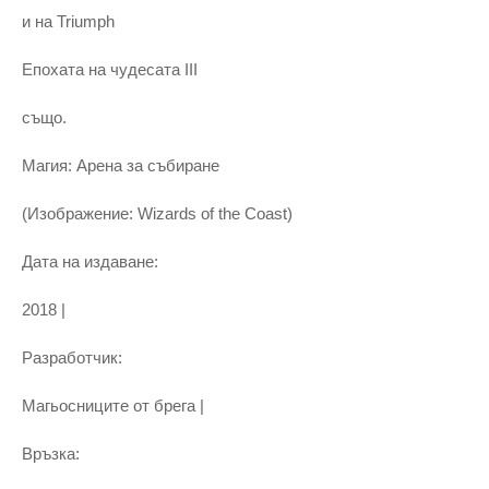
и на Triumph
Епохата на чудесата III
също.
Магия: Арена за събиране
(Изображение: Wizards of the Coast)
Дата на издаване:
2018 |
Разработчик:
Магьосниците от брега |
Връзка: