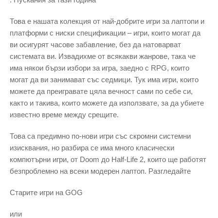
Това е нашата колекция от най-добрите игри за лаптопи и
платформи с ниски спецификации – игри, които могат да
ви осигурят часове забавление, без да натоварват
системата ви. Извадихме от всякакви жанрове, така че
има някои бързи избори за игра, заедно с RPG, които
могат да ви занимават със седмици. Тук има игри, които
можете да преигравате цяла вечност сами по себе си,
както и такива, които можете да използвате, за да убиете
известно време между срещите.
Това са предимно по-нови игри със скромни системни
изисквания, но разбира се има много класически
компютърни игри, от Doom до Half-Life 2, които ще работят
безпроблемно на всеки модерен лаптоп. Разгледайте
Старите игри на GOG
или