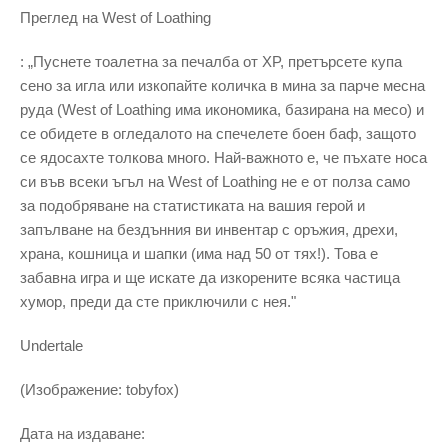
Преглед на West of Loathing
: „Пуснете тоалетна за печалба от XP, претърсете купа
сено за игла или изкопайте количка в мина за парче месна
руда (West of Loathing има икономика, базирана на месо) и
се обидете в огледалото на спечелете боен баф, защото
се ядосахте толкова много. Най-важното е, че пъхате носа
си във всеки ъгъл на West of Loathing не е от полза само
за подобряване на статистиката на вашия герой и
запълване на бездънния ви инвентар с оръжия, дрехи,
храна, кошница и шапки (има над 50 от тях!). Това е
забавна игра и ще искате да изкорените всяка частица
хумор, преди да сте приключили с нея."
Undertale
(Изображение: tobyfox)
Дата на издаване: