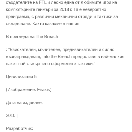
създателите на FTL и лесно една от любимите игри на
компютърните геймъри за 2018 г. Тя е невероятно
преиграема, с различни механични отряди и тактики за
овладяване. Както казахме в нашия
В прегледа на The Breach
: "Взискателен, мъчителен, предизвикателен и силно
възнаграждаващ, Into the Breach предоставя в най-малкия
пакет най-съвършено оформените тактики."
Цивилизация 5
(Изображение: Firaxis)
Дата на издаване:
2010 |
Разработчик: