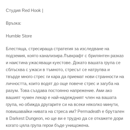
Студия Red Hook |
Връзка:
Humble Store
Блестяща, стресираща стратегия за изследване на
подземия, която канализира Лъвкрафт с брилянтен разказ
и наистина ужасяващи куестове. Докато вашата група се
сблъсква с ужаси в тъмното, стресът се натрупва и
твърде много стрес ги кара да приемат нови странности на
личността, които водят до още повече стрес и загуба на
разум. Това създава постоянно напрежение. Ами ако
вашият чумен лекар е най-надеждният член на вашата
група, но обижда другарите си на всеки няколко минути,
повишавайки нивата на стреса им? Permadeath е брутален
в Darkest Dungeon, но ще ви е трудно да се откажете дори
когато цяла група герои бъде унищожена.