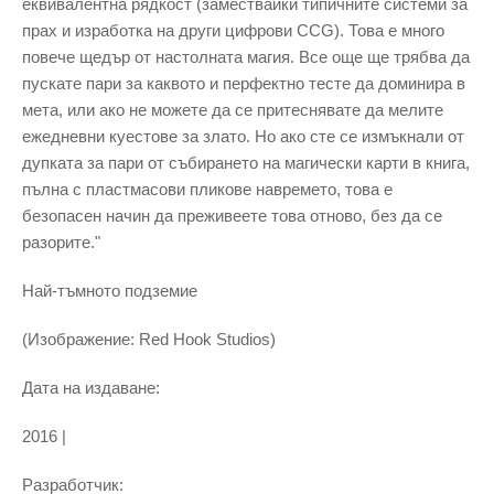
еквивалентна рядкост (замествайки типичните системи за
прах и изработка на други цифрови CCG). Това е много
повече щедър от настолната магия. Все още ще трябва да
пускате пари за каквото и перфектно тесте да доминира в
мета, или ако не можете да се притеснявате да мелите
ежедневни куестове за злато. Но ако сте се измъкнали от
дупката за пари от събирането на магически карти в книга,
пълна с пластмасови пликове навремето, това е
безопасен начин да преживеете това отново, без да се
разорите."
Най-тъмното подземие
(Изображение: Red Hook Studios)
Дата на издаване:
2016 |
Разработчик: