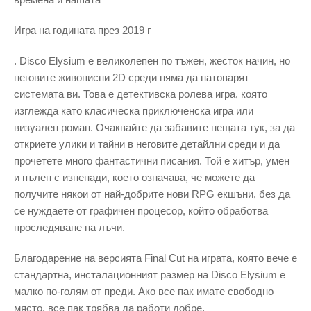
Игра на годината през 2019 г
. Disco Elysium е великолепен по тъжен, жесток начин, но
неговите живописни 2D среди няма да натоварят
системата ви. Това е детективска ролева игра, която
изглежда като класическа приключенска игра или
визуален роман. Очаквайте да забавите нещата тук, за да
откриете улики и тайни в неговите детайлни среди и да
прочетете много фантастични писания. Той е хитър, умен
и пълен с изненади, което означава, че можете да
получите някои от най-добрите нови RPG екшъни, без да
се нуждаете от графичен процесор, който обработва
проследяване на лъчи.
Благодарение на версията Final Cut на играта, която вече е
стандартна, инсталационният размер на Disco Elysium е
малко по-голям от преди. Ако все пак имате свободно
място, все пак трябва да работи добре.