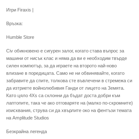
Игри Firaxis |
Връзка:
Humble Store
Civ обикновено е сигурен залог, когато става въпрос за
машини от нисък клас и няма да ви е необходим твърде
силен компютър, за да играете на второто най-ново
влизане в поредицата. Само не ни обвинявайте, когато
забравите да спите, толкова сте въвлечени в стремежа си
да изтриете войнолюбивия Ганди от лицето на Земята.
Като цяло 4Xs са склонни да бъдат доста добри към
лаптопите, така че ако отговаряте на (малко по-скромните)
изисквания, струва си да хвърлите око на фентъзи темата
на Amplitude Studios
Безкрайна легенда