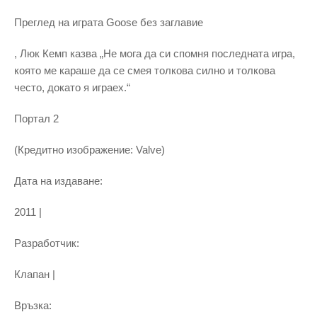
Преглед на играта Goose без заглавие
, Люк Кемп казва „Не мога да си спомня последната игра,
която ме караше да се смея толкова силно и толкова
често, докато я играех.“
Портал 2
(Кредитно изображение: Valve)
Дата на издаване:
2011 |
Разработчик:
Клапан |
Връзка: