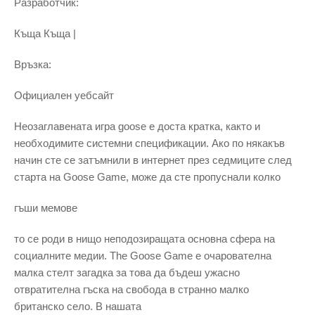
Разработчик:
Къща Къща |
Връзка:
Официален уебсайт
Неозаглавената игра goose е доста кратка, както и
необходимите системни спецификации. Ако по някакъв
начин сте се затъмнили в интернет през седмиците след
старта на Goose Game, може да сте пропуснали колко
гъши мемове
то се роди в нищо неподозиращата основна сфера на
социалните медии. The Goose Game е очарователна
малка стелт загадка за това да бъдеш ужасно
отвратителна гъска на свобода в странно малко
британско село. В нашата