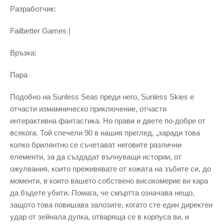
Разработчик:
Failbetter Games |
Връзка:
Пара
Подобно на Sunless Seas преди него, Sunless Skies е
отчасти измамническо приключение, отчасти
интерактивна фантастика. Но прави и двете по-добре от
всякога. Той спечели 90 в нашия преглед, „заради това
колко брилянтно се съчетават неговите различни
елементи, за да създадат вълнуващи истории, от
ожулвания, които преживявате от кожата на зъбите си, до
моменти, в които вашето собствено високомерие ви кара
да бъдете убити. Помага, че смъртта означава нещо,
защото това повишава залозите, когато сте един директен
удар от зейнала дупка, отваряща се в корпуса ви, и