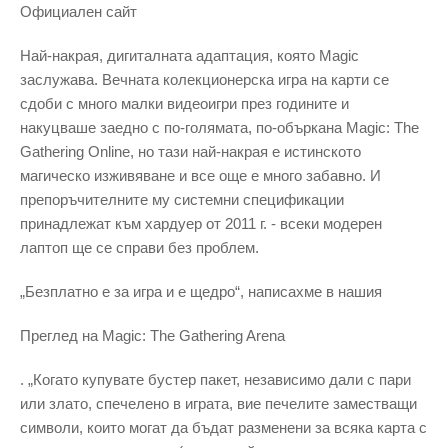
Официален сайт
Най-накрая, дигиталната адаптация, която Magic
заслужава. Вечната колекционерска игра на карти се
сдоби с много малки видеоигри през годините и
накуцваше заедно с по-голямата, по-объркана Magic: The
Gathering Online, но тази най-накрая е истинското
магическо изживяване и все още е много забавно. И
препоръчителните му системни спецификации
принадлежат към хардуер от 2011 г. - всеки модерен
лаптоп ще се справи без проблем.
„Безплатно е за игра и е щедро“, написахме в нашия
Преглед на Magic: The Gathering Arena
. „Когато купувате бустер пакет, независимо дали с пари
или злато, спечелено в играта, вие печелите заместващи
символи, които могат да бъдат разменени за всяка карта с