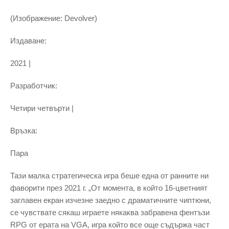
(Изображение: Devolver)
Издаване:
2021 |
Разработчик:
Четири четвърти |
Връзка:
Пара
Тази малка стратегическа игра беше една от ранните ни
фаворити през 2021 г. „От момента, в който 16-цветният
заглавен екран изчезне заедно с драматичните чиптюни,
се чувствате сякаш играете някаква забравена фентъзи
RPG от ерата на VGA, игра който все още съдържа част