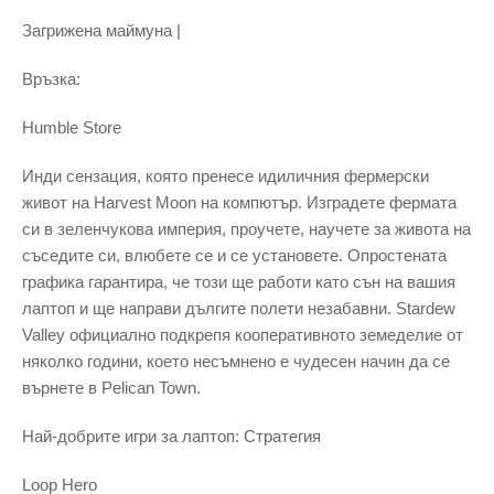
Загрижена маймуна |
Връзка:
Humble Store
Инди сензация, която пренесе идиличния фермерски
живот на Harvest Moon на компютър. Изградете фермата
си в зеленчукова империя, проучете, научете за живота на
съседите си, влюбете се и се установете. Опростената
графика гарантира, че този ще работи като сън на вашия
лаптоп и ще направи дългите полети незабавни. Stardew
Valley официално подкрепя кооперативното земеделие от
няколко години, което несъмнено е чудесен начин да се
върнете в Pelican Town.
Най-добрите игри за лаптоп: Стратегия
Loop Hero