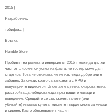
2015 |
Разработчик:
тобифокс |
Връзка:
Humble Store
Пробивът на ролевата инверсия от 2015 г. може да дължи
част от широкия си успех на факта, че тостер може да я
стартира. Това не означава, че не изглежда добре или е
забавно. За онези, които са запознати с RPG и
популярните видеоигри, Undertale е цветна, очарователна,
разстройваща лебедова езда през вашите навици и
поведение. Срещайте се със скелет, галете (или
убивайте) няколко кучета, мислете твърде много за мишки
и сирене. Както обясняваме в нашия