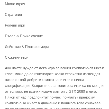
Много играч
Стратегия
Ролеви игри
Пъзел & Приключение
Действие & Платформери
Сюжетни игри
Ако имате нужда от лека игра за вашия компютър от нисък
клас, може да се изненадате колко страхотно изглеждат
някои от най-добрите компютърни игри с ниски
спецификации. Въпреки че лаптопите за игри са по-мощни
от всякога, не всички имаме лаптоп с GTX 2080 в него.
Някои от нас предпочитат по-лек, по-малък преносим
компютър за живот в движение и понякога това означава
да се откажете от игра на най-взискателните компютърни