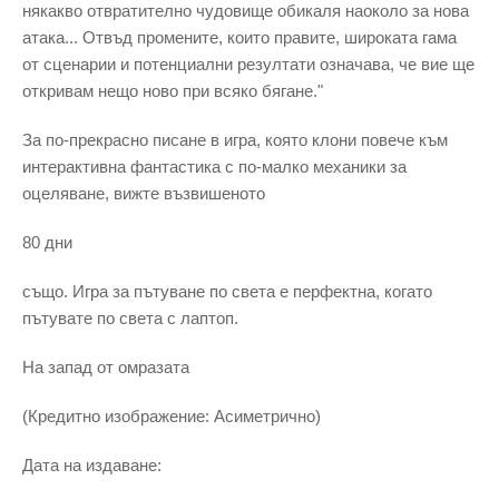
някакво отвратително чудовище обикаля наоколо за нова
атака... Отвъд промените, които правите, широката гама
от сценарии и потенциални резултати означава, че вие ще
откривам нещо ново при всяко бягане."
За по-прекрасно писане в игра, която клони повече към
интерактивна фантастика с по-малко механики за
оцеляване, вижте възвишеното
80 дни
също. Игра за пътуване по света е перфектна, когато
пътувате по света с лаптоп.
На запад от омразата
(Кредитно изображение: Асиметрично)
Дата на издаване: