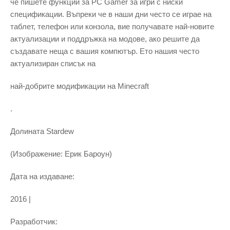
че пишете функции за PC Gamer за игри с ниски
спецификации. Въпреки че в наши дни често се играе на
таблет, телефон или конзола, вие получавате най-новите
актуализации и поддръжка на модове, ако решите да
създавате неща с вашия компютър. Ето нашия често
актуализиран списък на
най-добрите модификации на Minecraft
.
Долината Stardew
(Изображение: Ерик Бароун)
Дата на издаване:
2016 |
Разработчик: