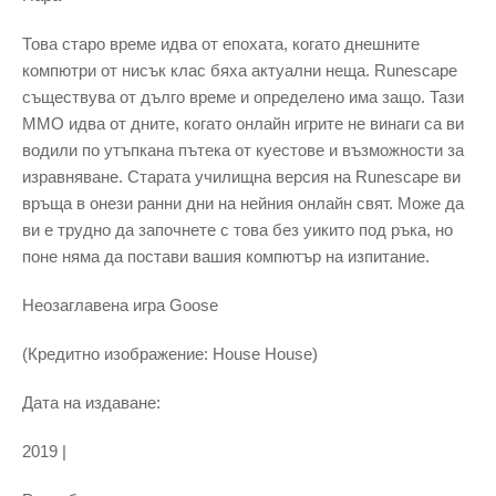
Това старо време идва от епохата, когато днешните
компютри от нисък клас бяха актуални неща. Runescape
съществува от дълго време и определено има защо. Тази
MMO идва от дните, когато онлайн игрите не винаги са ви
водили по утъпкана пътека от куестове и възможности за
изравняване. Старата училищна версия на Runescape ви
връща в онези ранни дни на нейния онлайн свят. Може да
ви е трудно да започнете с това без уикито под ръка, но
поне няма да постави вашия компютър на изпитание.
Неозаглавена игра Goose
(Кредитно изображение: House House)
Дата на издаване:
2019 |