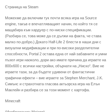
Страница на Steam
Можехме да включим тук почти всяка игра на Source
engine, такъв е впечатляващият начин, по който тя се
мащабира към хардуер с по-ниски спецификации.
(Разбира се, това може да се дължи на факта, че става
малко по-добро.) Докато Half-Life 2 блести в наши дни с
визуални модификации и при по-високи разделителни
способности, Portal 2 остава една от най-забавните и умни
пъзел игри наоколо, дори ако имате причина да играете на
800x600 с всички настройки, обърнати на „Ниско“. Вие не
играете тази, за да бъдете удивени от фантастични
графични ефекти – вие играете за Stephen Merchant, J.K.
Симънс и страхотната гласова актьорска игра на Елън
Маклейн и разбира се за този момент с картофа.
Minecraft
(Изображение: Mojang)