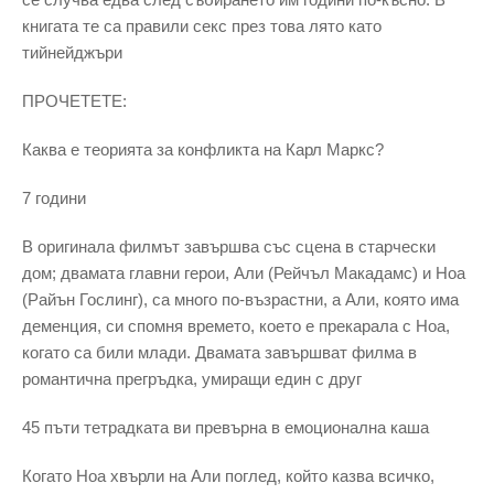
книгата те са правили секс през това лято като
тийнейджъри
ПРОЧЕТЕТЕ:
Каква е теорията за конфликта на Карл Маркс?
7 години
В оригинала филмът завършва със сцена в старчески
дом; двамата главни герои, Али (Рейчъл Макадамс) и Ноа
(Райън Гослинг), са много по-възрастни, а Али, която има
деменция, си спомня времето, което е прекарала с Ноа,
когато са били млади. Двамата завършват филма в
романтична прегръдка, умиращи един с друг
45 пъти тетрадката ви превърна в емоционална каша
Когато Ноа хвърли на Али поглед, който казва всичко,