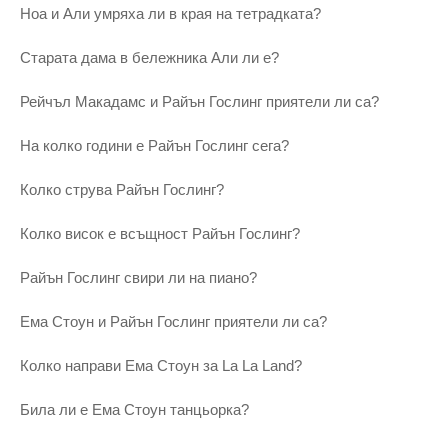
Ноа и Али умряха ли в края на тетрадката?
Старата дама в бележника Али ли е?
Рейчъл Макадамс и Райън Гослинг приятели ли са?
На колко години е Райън Гослинг сега?
Колко струва Райън Гослинг?
Колко висок е всъщност Райън Гослинг?
Райън Гослинг свири ли на пиано?
Ема Стоун и Райън Гослинг приятели ли са?
Колко направи Ема Стоун за La La Land?
Била ли е Ема Стоун танцьорка?