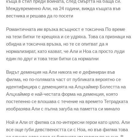
къща в стил преди войната, след смъртта на баща си.
Междувременно Али, на 24 години, вижда къщата във
вестника и решава да го посети
Романтичната им връзка всъщност е токсична По време
на тези битки те крещяха и се удряха. Това са признаци на
обидна и токсична връзка, но те се опитват да я
нормализират, като казват, че Али и Ноа са просто луди
един по друг и това тези битки са нормални
Видът деменция на Али никога не е дефиниран във
филма, но по-голямата част от публиката вероятно се
идентифицира с деменцията на Алцхаймер Болестта на
Алцхаймер е най-честата форма на деменция, която
постепенно се влошава с течение на времето Тетрадката
изобразява Али с пълна загуба на паметта си минало
Ной и Али от филма са по-интересни герои като цяло. Али
все още губи девствеността си с Ноа, но във филма това
се случва едва след събирането им години по-късно. В