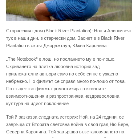
Старческият дом (Black River Plantation): Ноа и Али живеят
тук в наши дни, в старчески дом. Заснет е в Black River
Plantation в окръг Джорджтаун, Южна Каролина
„The Notebook“ е лош, но посланието му е по-лошо.
Скриването на плитка любовна история зад
привлекателни актьори само по себе си не е ужасно
небрежно. Но филмът се справя много по-лошо от това.
По същество филмът романтизира токсичните
взаимоотношения и разпространява нездравословна
култура на идиот поклонение
Той й разказва следната история: Ной, на 24 години, се
завръща от Втората световна война в своя град Ню Берн,
Северна Каролина. Той завършва възстановяването на