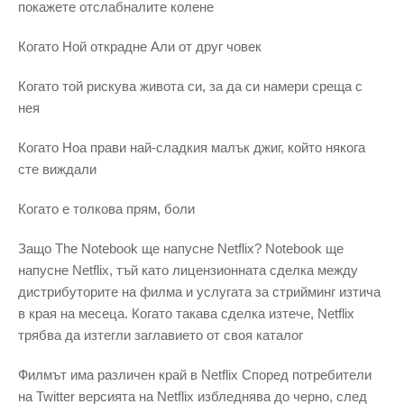
покажете отслабналите колене
Когато Ной открадне Али от друг човек
Когато той рискува живота си, за да си намери среща с
нея
Когато Ноа прави най-сладкия малък джиг, който някога
сте виждали
Когато е толкова прям, боли
Защо The Notebook ще напусне Netflix? Notebook ще
напусне Netflix, тъй като лицензионната сделка между
дистрибуторите на филма и услугата за стрийминг изтича
в края на месеца. Когато такава сделка изтече, Netflix
трябва да изтегли заглавието от своя каталог
Филмът има различен край в Netflix Според потребители
на Twitter версията на Netflix избледнява до черно, след