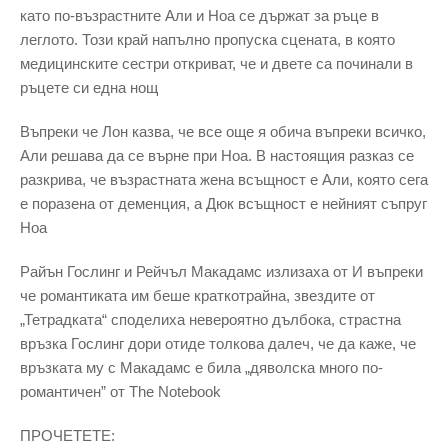
като по-възрастните Али и Ноа се държат за ръце в
леглото. Този край напълно пропуска сцената, в която
медицинските сестри откриват, че и двете са починали в
ръцете си една нощ
Въпреки че Лон казва, че все още я обича въпреки всичко,
Али решава да се върне при Ноа. В настоящия разказ се
разкрива, че възрастната жена всъщност е Али, която сега
е поразена от деменция, а Дюк всъщност е нейният съпруг
Ноа
Райън Гослинг и Рейчъл Макадамс излизаха от И въпреки
че романтиката им беше краткотрайна, звездите от
„Тетрадката“ споделиха невероятно дълбока, страстна
връзка Гослинг дори отиде толкова далеч, че да каже, че
връзката му с Макадамс е била „дяволска много по-
романтичен” от The Notebook
ПРОЧЕТЕТЕ: