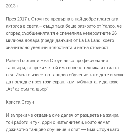
2013 г
През 2017 г. Стоун се превърна в най-добре платената
актриса в света – също така беше разкрито от Yahoo, че
според съобщенията тя е спечелила невероятните 26
милиона долара (преди данъци) от La La Land, което
значително увеличи цялостната й нетна стойност
Райън Гослинг и Ема Стоун не са професионални
танцьори, въпреки че той има повече техника и стил от
нея. Имал е известно танцово обучение като дете и може
да погледне през този екран, към публиката, и да каже:
„Аз“ аз съм танцьор"
Криста Стоун
И въпреки че отдавна сме далеч от разцвета на жанра,
той работи и тук, дори с изпълнители, които нямат
доживотно танцово обучение и опит — Ема Стоун като