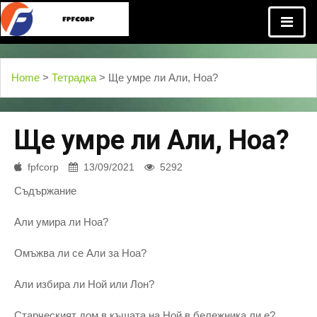
Home
>
Тетрадка
> Ще умре ли Али, Ноа?
Ще умре ли Али, Ноа?
fpfcorp
13/09/2021
5292
Съдържание
Али умира ли Ноа?
Омъжва ли се Али за Ноа?
Али избира ли Ной или Лон?
Старческият дом в къщата на Ной в бележника ли е?