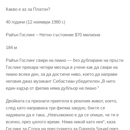
Какво е аз за Платон?
40 години (12 ноември 1980 г.)
Райън Гослинг – Нетно състояние $70 милиона
184 м
Райън Гослинг свири на пиано — без дублиране на пръсти
Гослинг прекара четири месеца в учене как да свири на
пиано всеки ден, за да достигне ниво, което да направи
неговия джаз музикант Себастиан убедителен „В нито
един кадър от филма няма дубльор на пиано ”
Двойката са признати приятели в реалния живот, което,
след като направиха три филма заедно, бихте се
надявали да е така. „Невъзможно е да се опише, че тя е
всичко, през цялото време. Няма никой като нея“, каза
Гослинг за Стоун на престурнето за Gangsta Squad през