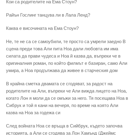
Кои са родителите на Ема Стоун?
Райън Гослинг танцува ли в Лала Ленд?
Каква е височината на Ема Стоун?
Не, те не са се самоубили, те просто са умрели заедно В
сцена преди това Али пита Ноа дали любовта им има
силата да прави чудеса и Ноа й казва да, въпреки че в
оригиналния роман, по който филмът е базиран, само Али
умира, а Ноа продължава да живее в старческия дом
В крайна сметка двамата се сгодяват, за радост на
родителите на Али, въпреки че Али вижда лицето на Ноа,
когато Лон я моли да се омъжи за него. Тя посещава Ноа в
Сибрук и той я кани на вечеря, по време на която Али
казва на Ноа за годежа си
След войната Ноа се връща в Сийбрук, където започва
историята, а Али се сгодява за Лон Хамънд (Джеймс