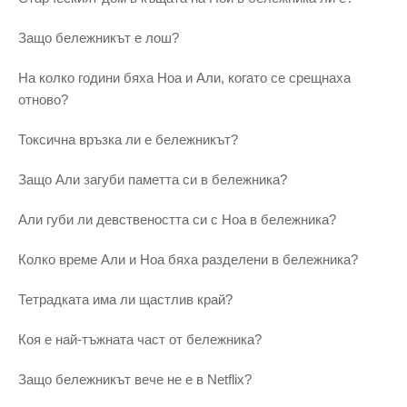
Защо бележникът е лош?
На колко години бяха Ноа и Али, когато се срещнаха
отново?
Токсична връзка ли е бележникът?
Защо Али загуби паметта си в бележника?
Али губи ли девствеността си с Ноа в бележника?
Колко време Али и Ноа бяха разделени в бележника?
Тетрадката има ли щастлив край?
Коя е най-тъжната част от бележника?
Защо бележникът вече не е в Netflix?