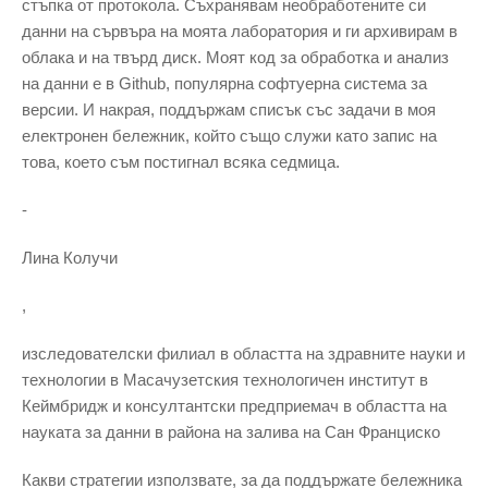
стъпка от протокола. Съхранявам необработените си
данни на сървъра на моята лаборатория и ги архивирам в
облака и на твърд диск. Моят код за обработка и анализ
на данни е в Github, популярна софтуерна система за
версии. И накрая, поддържам списък със задачи в моя
електронен бележник, който също служи като запис на
това, което съм постигнал всяка седмица.
-
Лина Колучи
,
изследователски филиал в областта на здравните науки и
технологии в Масачузетския технологичен институт в
Кеймбридж и консултантски предприемач в областта на
науката за данни в района на залива на Сан Франциско
Какви стратегии използвате, за да поддържате бележника