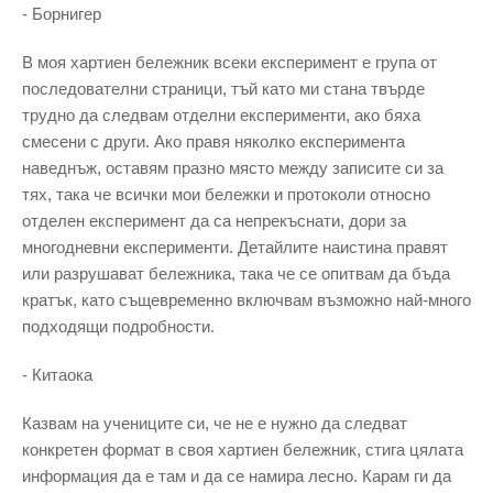
- Борнигер
В моя хартиен бележник всеки експеримент е група от
последователни страници, тъй като ми стана твърде
трудно да следвам отделни експерименти, ако бяха
смесени с други. Ако правя няколко експеримента
наведнъж, оставям празно място между записите си за
тях, така че всички мои бележки и протоколи относно
отделен експеримент да са непрекъснати, дори за
многодневни експерименти. Детайлите наистина правят
или разрушават бележника, така че се опитвам да бъда
кратък, като същевременно включвам възможно най-много
подходящи подробности.
- Китаока
Казвам на учениците си, че не е нужно да следват
конкретен формат в своя хартиен бележник, стига цялата
информация да е там и да се намира лесно. Карам ги да