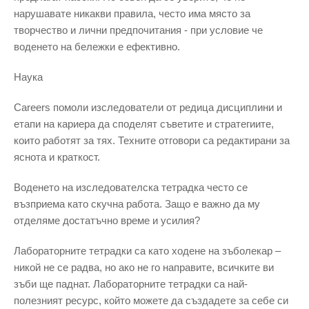
нарушавате никакви правила, често има място за
творчество и лични предпочитания - при условие че
воденето на бележки е ефективно.
Наука
Careers помоли изследователи от редица дисциплини и
етапи на кариера да споделят съветите и стратегиите,
които работят за тях. Техните отговори са редактирани за
яснота и краткост.
Воденето на изследователска тетрадка често се
възприема като скучна работа. Защо е важно да му
отделяме достатъчно време и усилия?
Лабораторните тетрадки са като ходене на зъболекар –
никой не се радва, но ако не го направите, всичките ви
зъби ще паднат. Лабораторните тетрадки са най-
полезният ресурс, който можете да създадете за себе си