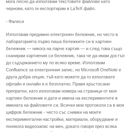
мога лесно да използвам текстовите файлове като
чернови, като ги експортирам в LaTeX файл.
- Фалеси
Използвам предимно електронен бележник, но често в
лабораторията първо пиша бележките си в хартиен
бележник — никога на парче хартия — и след това също
сканирам хартиения си бележник, така че да имам достъп
до съдържанието му по всяко време. Използвам
Confluence за електронния запис, но Microsoft OneNote е
друга добра опция, тъй като можете да го използвате
офлайн и онлайн и е безплатно. Правя кръстосани
препратки, като използвам номера на страници от моя
хартиен бележник и дати и имена на експериментите в
имената на файловете си. Всички мои протоколи са в моя
цифров бележник - често със снимки на моите
експериментални настройки, материали, оборудване и
понякога видеозапис на мен, докато говоря през всяка