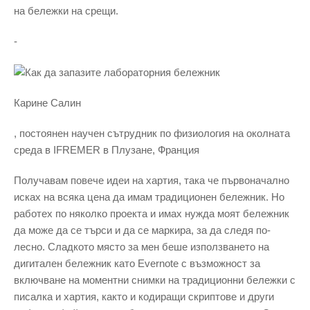
на бележки на срещи.
-
Карине Салин
, постоянен научен сътрудник по физиология на околната
среда в IFREMER в Плузане, Франция
Получавам повече идеи на хартия, така че първоначално
исках на всяка цена да имам традиционен бележник. Но
работех по няколко проекта и имах нужда моят бележник
да може да се търси и да се маркира, за да следя по-
лесно. Сладкото място за мен беше използването на
дигитален бележник като Evernote с възможност за
включване на моментни снимки на традиционни бележки с
писалка и хартия, както и кодиращи скриптове и други