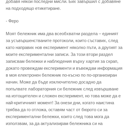
добавя някои последни мисли. Бих завършил с добавяне
на подходящо етикетиране.
- Феро
Моят бележник има два всеобхватни раздела – единият
за усъвършенстваните протоколи, които съставих, след
като направих нов експеримент няколко пъти, а другият за
моите експериментални записи. За този втори раздел
записвам бележки и наблюдения върху хартия за скрап,
докато провеждам експерименти и въвеждам информация
в моя електронен бележник по-късно по по-организиран
начин. Може да бъде изключително досадно да
попълвате лабораторния си бележник след извършване
на изтощителен и сложен експеримент, но това може да е
най-критичният момент! За онези дни, когато наистина
трябва да го отложа, оставям част от бюрото си за
експериментални бележки, които след това мога да
използвам, за да актуализирам бележника си на