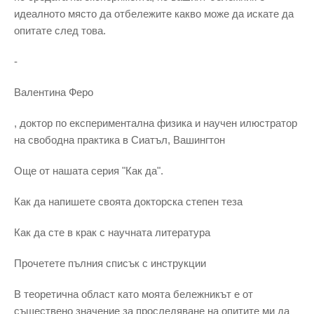
идеалното място да отбележите какво може да искате да
опитате след това.
-
Валентина Феро
, доктор по експериментална физика и научен илюстратор
на свободна практика в Сиатъл, Вашингтон
Още от нашата серия "Как да".
Как да напишете своята докторска степен теза
Как да сте в крак с научната литература
Прочетете пълния списък с инструкции
В теоретична област като моята бележникът е от
съществено значение за проследяване на опитите ми да