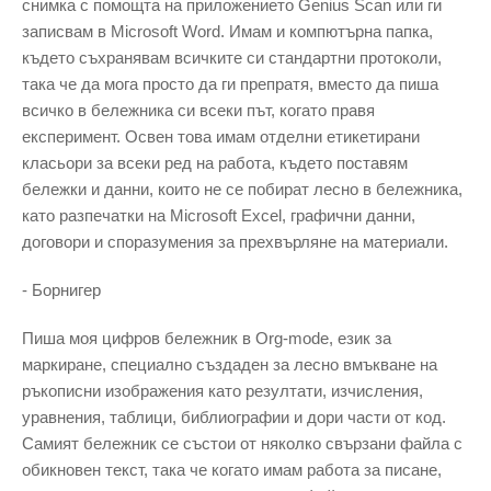
снимка с помощта на приложението Genius Scan или ги
записвам в Microsoft Word. Имам и компютърна папка,
където съхранявам всичките си стандартни протоколи,
така че да мога просто да ги препратя, вместо да пиша
всичко в бележника си всеки път, когато правя
експеримент. Освен това имам отделни етикетирани
класьори за всеки ред на работа, където поставям
бележки и данни, които не се побират лесно в бележника,
като разпечатки на Microsoft Excel, графични данни,
договори и споразумения за прехвърляне на материали.
- Борнигер
Пиша моя цифров бележник в Org-mode, език за
маркиране, специално създаден за лесно вмъкване на
ръкописни изображения като резултати, изчисления,
уравнения, таблици, библиографии и дори части от код.
Самият бележник се състои от няколко свързани файла с
обикновен текст, така че когато имам работа за писане,