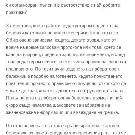
си организиран, пълен и в съответствие с най-добрите
практики?
За мен това, което работи, е да третирам воденето на
бележки като жизненоважна експериментална стъпка.
Обикновено записвам нещата, докато вървя, като от
време на време записвам протокола или това, което се
каня да направя, преди да започна експеримента, и след
това редактирам всичко, което съм направил различно от
планираното. По този начин воденето на лабораторен
бележник е подобно на готвенето, където почистването
през целия процес го прави много по-лесно, отколкото да
чакате до края, когато съдовете са натрупани до тавана.
Попълването на лабораторния бележник възможно най-
скоро също намалява шансовете за забравяне на
жизненоважна информация или въвеждане на грешка.
По отношение на това как е организиран моят хартиен
бележник, аз просто следвам хронологичния ред, така че