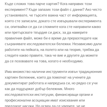
Къде сложих това парче хартия? Кога направих този
експеримент? Къде запазих този файл с данни? Ако често
установявате, че търсите важна част от информацията,
която сте записали, докато сте извършвали експеримента
си, опитвайки се да си спомните кога сте направили какво
или претърсвате твърдия си диск, за да намерите
правилния файл, може би е време да преразгледате как
съхранявате изследователски бележки. Независимо дали
работите на пейката, на полето или на теория, трябва да
следите какво правите, така че вие ​​и другите да можете
да се позовавате на това, когато е необходимо.
Има множество налични инструменти извън традиционния
хартиен бележник, които да помогнат на учените да
документират работата и напредъка си, но рядко се учи
как да поддържат добър бележник. Много
изследователски институции, финансиращи органи и
професионални асоциации имат изисквания или
предлагат насоки. Но освен да се уверите, че не