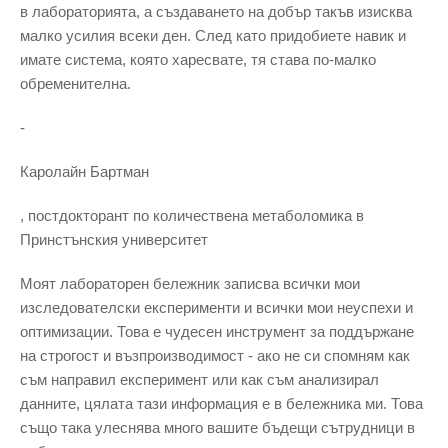
в лабораторията, а създаването на добър такъв изисква
малко усилия всеки ден. След като придобиете навик и
имате система, която харесвате, тя става по-малко
обременителна.
-
Каролайн Бартман
, постдокторант по количествена метаболомика в
Принстънския университет
Моят лабораторен бележник записва всички мои
изследователски експерименти и всички мои неуспехи и
оптимизации. Това е чудесен инструмент за поддържане
на строгост и възпроизводимост - ако не си спомням как
съм направил експеримент или как съм анализирал
данните, цялата тази информация е в бележника ми. Това
също така улеснява много вашите бъдещи сътрудници в