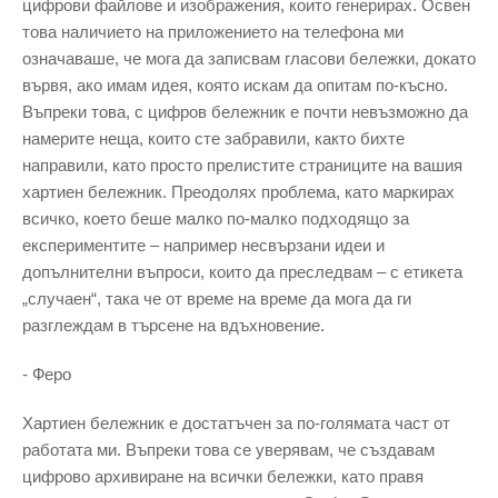
цифрови файлове и изображения, които генерирах. Освен
това наличието на приложението на телефона ми
означаваше, че мога да записвам гласови бележки, докато
вървя, ако имам идея, която искам да опитам по-късно.
Въпреки това, с цифров бележник е почти невъзможно да
намерите неща, които сте забравили, както бихте
направили, като просто прелистите страниците на вашия
хартиен бележник. Преодолях проблема, като маркирах
всичко, което беше малко по-малко подходящо за
експериментите – например несвързани идеи и
допълнителни въпроси, които да преследвам – с етикета
„случаен“, така че от време на време да мога да ги
разглеждам в търсене на вдъхновение.
- Феро
Хартиен бележник е достатъчен за по-голямата част от
работата ми. Въпреки това се уверявам, че създавам
цифрово архивиране на всички бележки, като правя