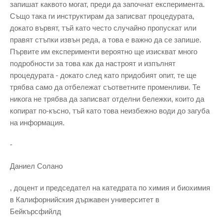
запишат каквото могат, преди да започнат експеримента.
Също така ги инструктирам да записват процедурата,
докато вървят, тъй като често случайно пропускат или
правят стъпки извън реда, а това е важно да се запише.
Първите им експерименти вероятно ще изискват много
подробности за това как да настроят и изпълнят
процедурата - докато след като придобият опит, те ще
трябва само да отбележат съответните променливи. Те
никога не трябва да записват отделни бележки, които да
копират по-късно, тъй като това неизбежно води до загуба
на информация.
-
Даниел Солано
, доцент и председател на катедрата по химия и биохимия
в Калифорнийския държавен университет в
Бейкърсфийлд