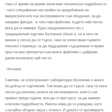
така от време на време записвам технически подробности
- като специфични настройки за придобиване на
микроскопи или кои експерименти съм обединил, за да
направя фигура - в текстови файлове, където най-лесно
мога да ги намеря. Едно предизвикателство с
традиционния хартиен бележник обаче е, че в него не
винаги е лесно да се търси, така че използвам първите
няколко страници, за да поддържам съдържание и правя
кръстосани препратки към моите файлове с цифрови
данни възможно най-често.
- Китаока
Смятам, че електронният лабораторен бележник е много
по-добър от хартиения. Той може да се търси, така че мога
лесно да извлека записи на експерименти, които съм
правил преди години, или да го претърся, за да намеря
ключови подробности. Никога няма да го унищожа, като
случайно обърна чаша с етанол. И докато го архивирате,