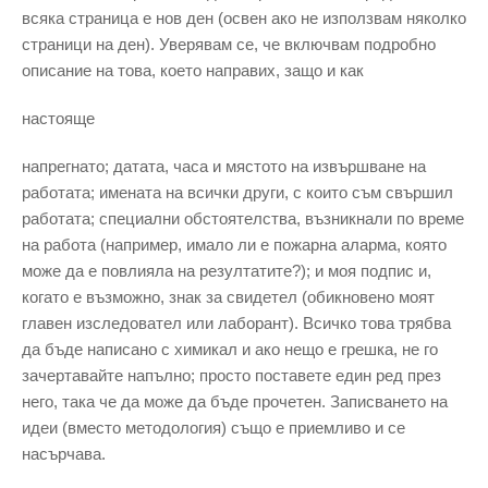
всяка страница е нов ден (освен ако не използвам няколко
страници на ден). Уверявам се, че включвам подробно
описание на това, което направих, защо и как
настояще
напрегнато; датата, часа и мястото на извършване на
работата; имената на всички други, с които съм свършил
работата; специални обстоятелства, възникнали по време
на работа (например, имало ли е пожарна аларма, която
може да е повлияла на резултатите?); и моя подпис и,
когато е възможно, знак за свидетел (обикновено моят
главен изследовател или лаборант). Всичко това трябва
да бъде написано с химикал и ако нещо е грешка, не го
зачертавайте напълно; просто поставете един ред през
него, така че да може да бъде прочетен. Записването на
идеи (вместо методология) също е приемливо и се
насърчава.