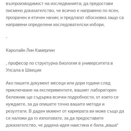
възпроизводимост на изследванията; да предостави
писмено доказателство, че всичко е направено по ясен,
прозрачен и етичен начин; и предлагат обосновка защо са
направени определени изследователски избори.
-
Каролайн Лин Камерлин
, професор по структурна биология в университета в
Упсала в Швеция
Ако пишете документ месеци или дори години след
приключване на експериментите, вашият лабораторен
бележник ще съдържа всички подробности, от които се
нуждаете, за да опишете точно вашите методи и
резултати. В даден момент от кариерата ви може също да
се наложи да го използвате, за да предоставите
доказателство, че дадена идея наистина е била „ваша“