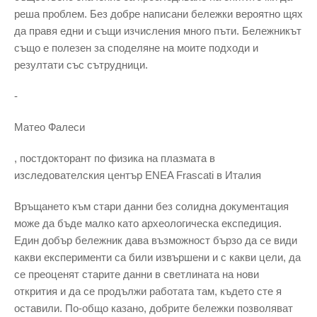
реша проблем. Без добре написани бележки вероятно щях
да правя едни и същи изчисления много пъти. Бележникът
също е полезен за споделяне на моите подходи и
резултати със сътрудници.
-
Матео Фалеси
, постдокторант по физика на плазмата в
изследователския център ENEA Frascati в Италия
Връщането към стари данни без солидна документация
може да бъде малко като археологическа експедиция.
Един добър бележник дава възможност бързо да се види
какви експерименти са били извършени и с какви цели, да
се преоценят старите данни в светлината на нови
открития и да се продължи работата там, където сте я
оставили. По-общо казано, добрите бележки позволяват