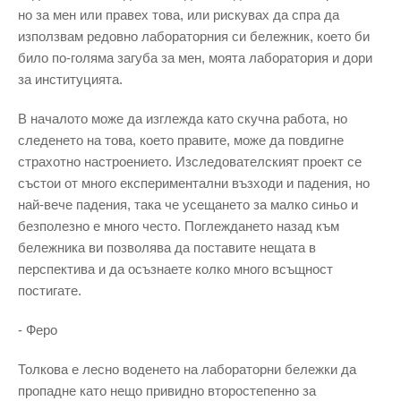
но за мен или правех това, или рискувах да спра да
използвам редовно лабораторния си бележник, което би
било по-голяма загуба за мен, моята лаборатория и дори
за институцията.
В началото може да изглежда като скучна работа, но
следенето на това, което правите, може да повдигне
страхотно настроението. Изследователският проект се
състои от много експериментални възходи и падения, но
най-вече падения, така че усещането за малко синьо и
безполезно е много често. Поглеждането назад към
бележника ви позволява да поставите нещата в
перспектива и да осъзнаете колко много всъщност
постигате.
- Феро
Толкова е лесно воденето на лабораторни бележки да
пропадне като нещо привидно второстепенно за