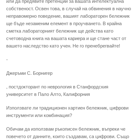
или да предявите претенции за вашата интелектуална
собственост. Освен това, в случай на обвинения в научно
неправомерно поведение, вашият лабораторен бележник
ще бъде незаменим елемент в проучването. В крайна
сметка лабораторният бележник ще действа като
счетоводна книга на вашата кариера и ще стане част от
вашето наследство като учен. Не го пренебрегвайте!
-
Джеръми С. Борнигер
, постдокторант по неврология в Станфордския
университет в Пало Алто, Калифорния
Използвате ли традиционен хартиен бележник, цифрови
инструменти или комбинация?
Обичам да използвам ръкописен бележник, въпреки че
повечето от данните, които създавам, са цифрови. Също