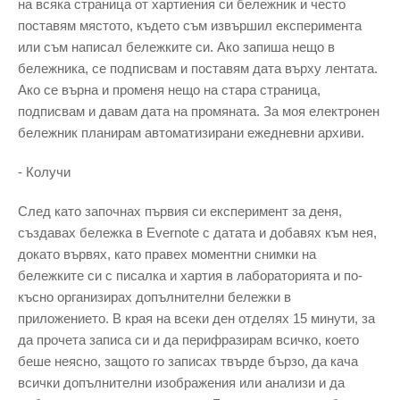
на всяка страница от хартиения си бележник и често
поставям мястото, където съм извършил експеримента
или съм написал бележките си. Ако запиша нещо в
бележника, се подписвам и поставям дата върху лентата.
Ако се върна и променя нещо на стара страница,
подписвам и давам дата на промяната. За моя електронен
бележник планирам автоматизирани ежедневни архиви.
- Колучи
След като започнах първия си експеримент за деня,
създавах бележка в Evernote с датата и добавях към нея,
докато вървях, като правех моментни снимки на
бележките си с писалка и хартия в лабораторията и по-
късно организирах допълнителни бележки в
приложението. В края на всеки ден отделях 15 минути, за
да прочета записа си и да перифразирам всичко, което
беше неясно, защото го записах твърде бързо, да кача
всички допълнителни изображения или анализи и да