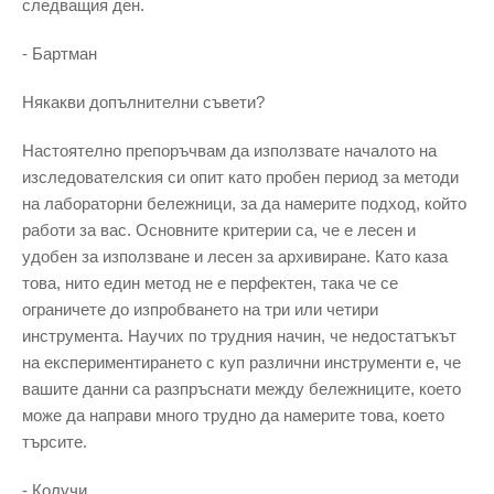
следващия ден.
- Бартман
Някакви допълнителни съвети?
Настоятелно препоръчвам да използвате началото на
изследователския си опит като пробен период за методи
на лабораторни бележници, за да намерите подход, който
работи за вас. Основните критерии са, че е лесен и
удобен за използване и лесен за архивиране. Като каза
това, нито един метод не е перфектен, така че се
ограничете до изпробването на три или четири
инструмента. Научих по трудния начин, че недостатъкът
на експериментирането с куп различни инструменти е, че
вашите данни са разпръснати между бележниците, което
може да направи много трудно да намерите това, което
търсите.
- Колучи