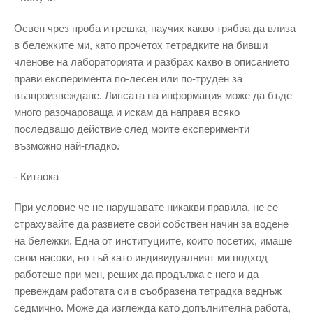
Освен чрез проба и грешка, научих какво трябва да влиза
в бележките ми, като прочетох тетрадките на бивши
членове на лабораторията и разбрах какво в описанието
прави експеримента по-лесен или по-труден за
възпроизвеждане. Липсата на информация може да бъде
много разочароваща и искам да направя всяко
последващо действие след моите експерименти
възможно най-гладко.
- Китаока
При условие че не нарушавате никакви правила, не се
страхувайте да развиете свой собствен начин за водене
на бележки. Една от институциите, които посетих, имаше
свои насоки, но тъй като индивидуалният ми подход
работеше при мен, реших да продължа с него и да
превеждам работата си в съобразена тетрадка веднъж
седмично. Може да изглежда като допълнителна работа,