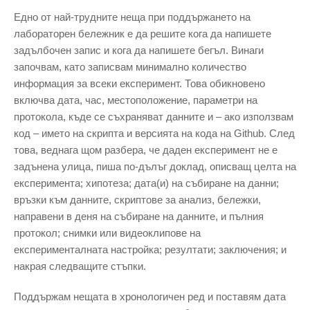
Едно от най-трудните неща при поддържането на
лабораторен бележник е да решите кога да напишете
задълбочен запис и кога да напишете бегъл. Винаги
започвам, като записвам минимално количество
информация за всеки експеримент. Това обикновено
включва дата, час, местоположение, параметри на
протокола, къде се съхраняват данните и – ако използвам
код – името на скрипта и версията на кода на Github. След
това, веднага щом разбера, че даден експеримент не е
задънена улица, пиша по-дълъг доклад, описващ целта на
експеримента; хипотеза; дата(и) на събиране на данни;
връзки към данните, скриптове за анализ, бележки,
направени в деня на събиране на данните, и пълния
протокол; снимки или видеоклипове на
експерименталната настройка; резултати; заключения; и
накрая следващите стъпки.
Поддържам нещата в хронологичен ред и поставям дата