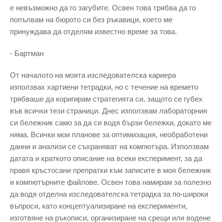
е невъзможно да го загубите. Освен това трябва да го
попълвам на бюрото си без ръкавици, което ме
принуждава да отделям известно време за това.
- Бартман
От началото на моята изследователска кариера
използвах хартиени тетрадки, но с течение на времето
трябваше да коригирам стратегията си, защото се губех
във всички тези страници. Днес използвам лабораторния
си бележник само за да си водя бързи бележки, докато ме
няма. Всички мои планове за оптимизация, необработени
данни и анализи се съхраняват на компютъра. Използвам
датата и краткото описание на всеки експеримент, за да
правя кръстосани препратки към записите в моя бележник
и компютърните файлове. Освен това намирам за полезно
да водя отделна изследователска тетрадка за по-широки
въпроси, като концептуализиране на експерименти,
изготвяне на ръкописи, организиране на срещи или водене