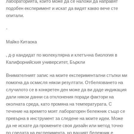
лабораторията, които може да се наложи да направят
подобен експеримент и искат да видят какво вече сте
опитали.
-
Майко Китаока
, д-р кандидат по молекулярна и клетъчна биология в
Калифорнийския университет, Бъркли
Внимателният запис на моите експериментални стъпки ми
помогна да осмисля някои резултати. Отбелязването на
случилото се в конкретен ден може да ви даде индикация
дали някои данни са отклонения поради фактори на
околната среда, като промяна на температурата. С
течение на времето моят лабораторен бележник също се
превърна в инструмент за следене на моите идеи. Може
да не искате да промените своя дизайн или метод точно
по средата на експеримента, но вашият бележник е