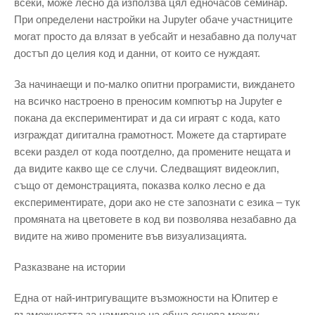
всеки, може лесно да използва цял едночасов семинар.
При определени настройки на Jupyter обаче участниците
могат просто да влязат в уебсайт и незабавно да получат
достъп до целия код и данни, от които се нуждаят.
За начинаещи и по-малко опитни програмисти, виждането
на всичко настроено в преносим компютър на Jupyter е
покана да експериментират и да си играят с кода, като
изграждат дигитална грамотност. Можете да стартирате
всеки раздел от кода поотделно, да промените нещата и
да видите какво ще се случи. Следващият видеоклип,
също от демонстрацията, показва колко лесно е да
експериментирате, дори ако не сте запознати с езика – тук
промяната на цветовете в код ви позволява незабавно да
видите на живо промените във визуализацията.
Разказване на истории
Една от най-интригуващите възможности на Юпитер е
възможността за намиране на обща основа между