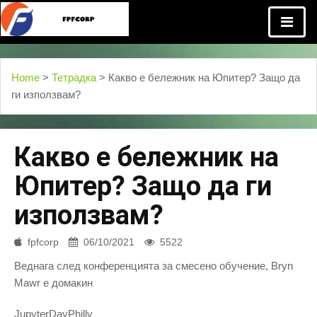
Home
>
Тетрадка
> Какво е бележник на Юпитер? Защо да
ги използвам?
Какво е бележник на
Юпитер? Защо да ги
използвам?
fpfcorp
06/10/2021
5522
Веднага след конференцията за смесено обучение, Bryn
Mawr е домакин
JupyterDayPhilly