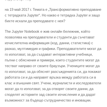
на 19 май 2017 г. Темата е „Трансформативно преподаване
с тетрадката Jupyter“. Но какво е тетрадка Jupyter и защо
бихте искали да преподавате с нея?
The Jupyter Notebook е жив онлайн бележник, който
позволява на преподаватели и студенти да съчетават
изчислителна информация (код, данни, статистика) с
разказ, мултимедия и графики. Преподавателите могат да
го използват, за да създават интерактивни учебници,
пълни с обяснения и примери, които студентите могат да
тестват направо от своите браузъри. Учениците могат да
го използват, за да обяснят разсъжденията си, да покажат
работата си и да направят връзка между работата си в
клас и външния свят. Учени, журналисти и изследователи
могат да го използват, за да отворят своите данни, да
споделят историите зад своите изчисления и да дадат
възможност за бъдещо сътрудничество и иновации.