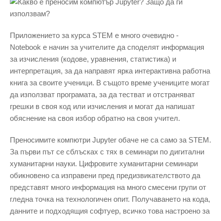
Приложението за курса STEM е много очевидно -
Notebook е начин за учителите да споделят информация
за изчисления (кодове, уравнения, статистика) и
интерпретация, за да направят ярка интерактивна работна
книга за своите ученици. В същото време учениците могат
да използват програмата, за да тестват и отстраняват
грешки в своя код или изчисления и могат да напишат
обяснение на своя избор обратно на своя учител.
Преносимите компютри Jupyter обаче не са само за STEM.
За първи път се сблъсках с тях в семинари по дигитални
хуманитарни науки. Цифровите хуманитарни семинари
обикновено са изправени пред предизвикателството да
представят много информация на много смесени групи от
гледна точка на технологичен опит. Получаването на кода,
данните и подходящия софтуер, всичко това настроено за