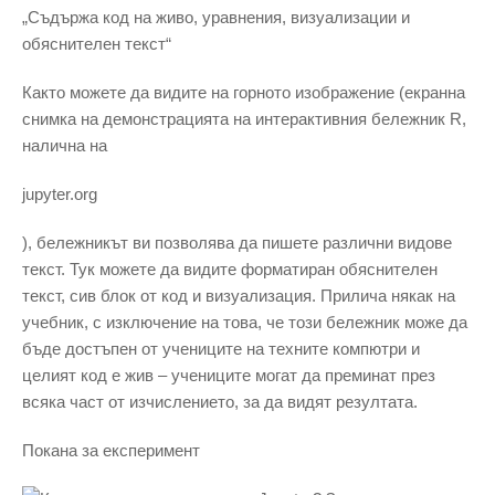
„Съдържа код на живо, уравнения, визуализации и
обяснителен текст“
Както можете да видите на горното изображение (екранна
снимка на демонстрацията на интерактивния бележник R,
налична на
jupyter.org
), бележникът ви позволява да пишете различни видове
текст. Тук можете да видите форматиран обяснителен
текст, сив блок от код и визуализация. Прилича някак на
учебник, с изключение на това, че този бележник може да
бъде достъпен от учениците на техните компютри и
целият код е жив – учениците могат да преминат през
всяка част от изчислението, за да видят резултата.
Покана за експеримент