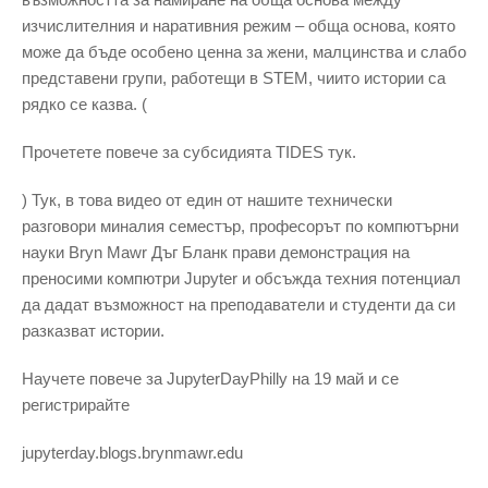
изчислителния и наративния режим – обща основа, която
може да бъде особено ценна за жени, малцинства и слабо
представени групи, работещи в STEM, чиито истории са
рядко се казва. (
Прочетете повече за субсидията TIDES тук.
) Тук, в това видео от един от нашите технически
разговори миналия семестър, професорът по компютърни
науки Bryn Mawr Дъг Бланк прави демонстрация на
преносими компютри Jupyter и обсъжда техния потенциал
да дадат възможност на преподаватели и студенти да си
разказват истории.
Научете повече за JupyterDayPhilly на 19 май и се
регистрирайте
jupyterday.blogs.brynmawr.edu