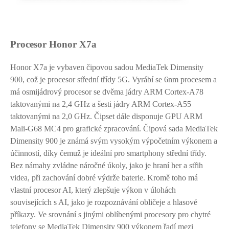
Procesor Honor X7a
Honor X7a je vybaven čipovou sadou MediaTek Dimensity
900, což je procesor střední třídy 5G. Vyrábí se 6nm procesem a
má osmijádrový procesor se dvěma jádry ARM Cortex-A78
taktovanými na 2,4 GHz a šesti jádry ARM Cortex-A55
taktovanými na 2,0 GHz. Čipset dále disponuje GPU ARM
Mali-G68 MC4 pro grafické zpracování. Čipová sada MediaTek
Dimensity 900 je známá svým vysokým výpočetním výkonem a
účinností, díky čemuž je ideální pro smartphony střední třídy.
Bez námahy zvládne náročné úkoly, jako je hraní her a střih
videa, při zachování dobré výdrže baterie. Kromě toho má
vlastní procesor AI, který zlepšuje výkon v úlohách
souvisejících s AI, jako je rozpoznávání obličeje a hlasové
příkazy. Ve srovnání s jinými oblíbenými procesory pro chytré
telefony se MediaTek Dimensity 900 výkonem řadí mezi