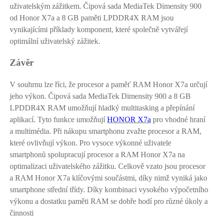
uživatelským zážitkem. Čipová sada MediaTek Dimensity 900
od Honor X7a a 8 GB paměti LPDDR4X RAM jsou
vynikajícími příklady komponent, které společně vytvářejí
optimální uživatelský zážitek.
Závěr
V souhrnu lze říci, že procesor a paměť RAM Honor X7a určují
jeho výkon. Čipová sada MediaTek Dimensity 900 a 8 GB
LPDDR4X RAM umožňují hladký multitasking a přepínání
aplikací. Tyto funkce umožňují
HONOR X7a
pro vhodné hraní
a multimédia. Při nákupu smartphonu zvažte procesor a RAM,
které ovlivňují výkon. Pro vysoce výkonné uživatele
smartphonů spolupracují procesor a RAM Honor X7a na
optimalizaci uživatelského zážitku. Celkově vzato jsou procesor
a RAM Honor X7a klíčovými součástmi, díky nimž vyniká jako
smartphone střední třídy. Díky kombinaci vysokého výpočetního
výkonu a dostatku paměti RAM se dobře hodí pro různé úkoly a
činnosti