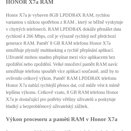
HONOR X7a RAM
Honor X7a je vybaven 8GB LPDDR4X RAM, rychlou
variantou s nízkou spotřebou z RAM , který se běžně vyskytuje
v chytrých telefonech. RAM LPDDR4X dokáže přenášet data
rychlostí 4 266 Mbps, což je výrazně rychleji než předchozí
generace RAM. Paměť 8 GB RAM telefonu Honor X7a
umožňuje plynulý multitasking a rychlé přepínání aplikací.
Uživatelé mohou snadno přepínat mezi více aplikacemi bez
zpoždění nebo zpoždění. Velké množství paměti RAM navíc
umožňuje telefonu spouštět více aplikací současně, aniž by to
ovlivnilo celkový výkon. Paměť RAM LPDDR4X telefonu
Honor X7a nabízí rychlejší přenos dat, což může vést k mírně
lepšímu výkonu. Celkově vzato, 8 GB RAM telefonu Honor
X7a je dostačující pro potřeby většiny uživatelů a poskytuje
hladký a bezproblémový uživatelský zážitek.
Výkon procesoru a paměti RAM v Honor X7a