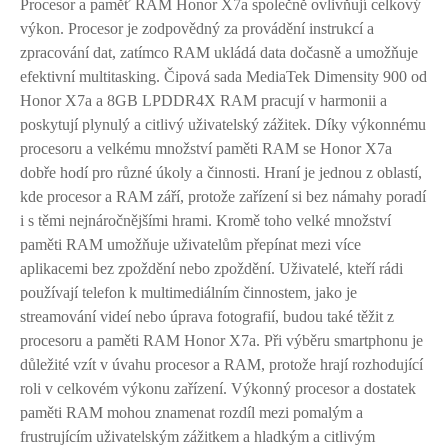
Procesor a paměť RAM Honor X7a společně ovlivňují celkový
výkon. Procesor je zodpovědný za provádění instrukcí a
zpracování dat, zatímco RAM ukládá data dočasně a umožňuje
efektivní multitasking. Čipová sada MediaTek Dimensity 900 od
Honor X7a a 8GB LPDDR4X RAM pracují v harmonii a
poskytují plynulý a citlivý uživatelský zážitek. Díky výkonnému
procesoru a velkému množství paměti RAM se Honor X7a
dobře hodí pro různé úkoly a činnosti. Hraní je jednou z oblastí,
kde procesor a RAM září, protože zařízení si bez námahy poradí
i s těmi nejnáročnějšími hrami. Kromě toho velké množství
paměti RAM umožňuje uživatelům přepínat mezi více
aplikacemi bez zpoždění nebo zpoždění. Uživatelé, kteří rádi
používají telefon k multimediálním činnostem, jako je
streamování videí nebo úprava fotografií, budou také těžit z
procesoru a paměti RAM Honor X7a. Při výběru smartphonu je
důležité vzít v úvahu procesor a RAM, protože hrají rozhodující
roli v celkovém výkonu zařízení. Výkonný procesor a dostatek
paměti RAM mohou znamenat rozdíl mezi pomalým a
frustrujícím uživatelským zážitkem a hladkým a citlivým