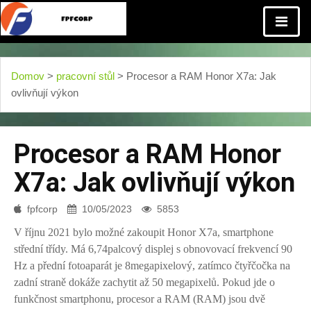
Domov
>
pracovní stůl
> Procesor a RAM Honor X7a: Jak
ovlivňují výkon
Procesor a RAM Honor
X7a: Jak ovlivňují výkon
fpfcorp
10/05/2023
5853
V říjnu 2021 bylo možné zakoupit Honor X7a, smartphone
střední třídy. Má 6,74palcový displej s obnovovací frekvencí 90
Hz a přední fotoaparát je 8megapixelový, zatímco čtyřčočka na
zadní straně dokáže zachytit až 50 megapixelů. Pokud jde o
funkčnost smartphonu, procesor a RAM (RAM) jsou dvě