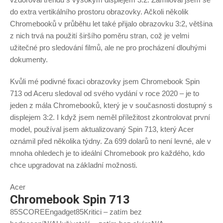
do extra vertikálního prostoru obrazovky. Ačkoli několik
Chromebooků v průběhu let také přijalo obrazovku 3:2, většina
z nich trvá na použití širšího poměru stran, což je velmi
užitečné pro sledování filmů, ale ne pro procházení dlouhými
dokumenty.
Kvůli mé podivné fixaci obrazovky jsem Chromebook Spin
713 od Aceru sledoval od svého vydání v roce 2020 – je to
jeden z mála Chromebooků, který je v současnosti dostupný s
displejem 3:2. I když jsem neměl příležitost zkontrolovat první
model, používal jsem aktualizovaný Spin 713, který Acer
oznámil před několika týdny. Za 699 dolarů to není levné, ale v
mnoha ohledech je to ideální Chromebook pro každého, kdo
chce upgradovat na základní možnosti.
Acer
Chromebook Spin 713
85SCOREEngadget85Kritici – zatím bez