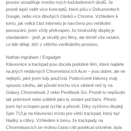
prostor usnadňuje mnoho mých každodenních úkolů. Je
prostě lepší vidět více konceptů, které píšu v Dokumentech
Google, nebo více dlouhých článků v Chrome. Vzhledem k
tomu, jak velká část internetu je navržena pro vertikální
posouvání, jsem vždy překvapen, že širokoúhlý displej je
standardem - jistě, je skvělý pro filmy, ale téměř vše ostatní,
co lidé dělají, těží z většího vertikálního prostoru.
Nathan Ingraham / Engadget
Klávesnice a trackpad jsou docela podobné těm, které najdete
na jiných nedávných Chromeboocích Acer – jsou dobré, ale ne
nejlepší, jaké jsem kdy používal. Podsvícené klávesy mají
spoustu zdvihu, ale působí trochu více viklaně než ty na
Galaxy Chromebook 2 nebo Pixelbook Go. Prostě to nepůsobí
tak prémiově nebo solidně jako ty ostatní počítače. Přesto
jsem byl schopen psát rychle a přesně. Díky vyššímu displeji
Spin 713 je na klávesnici místo pro větší trackpad, který byl
hladký a citlivý. Vzhledem k tomu, že trackpady na
Chromeboocích se mohou často cítit poněkud stísněné, byla