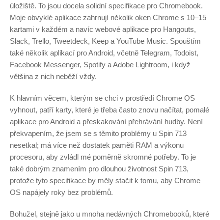
úložiště. To jsou docela solidní specifikace pro Chromebook.
Moje obvyklé aplikace zahrnují několik oken Chrome s 10–15
kartami v každém a navíc webové aplikace pro Hangouts,
Slack, Trello, Tweetdeck, Keep a YouTube Music. Spouštím
také několik aplikací pro Android, včetně Telegram, Todoist,
Facebook Messenger, Spotify a Adobe Lightroom, i když
většina z nich neběží vždy.
K hlavním věcem, kterým se chci v prostředí Chrome OS
vyhnout, patří karty, které je třeba často znovu načítat, pomalé
aplikace pro Android a přeskakování přehrávání hudby. Není
překvapením, že jsem se s těmito problémy u Spin 713
nesetkal; má více než dostatek paměti RAM a výkonu
procesoru, aby zvládl mé poměrně skromné ​​potřeby. To je
také dobrým znamením pro dlouhou životnost Spin 713,
protože tyto specifikace by měly stačit k tomu, aby Chrome
OS napájely roky bez problémů.
Bohužel, stejně jako u mnoha nedávných Chromebooků, které