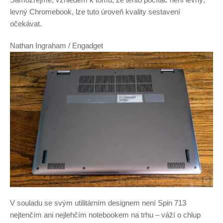
levný Chromebook, lze tuto úroveň kvality sestavení
očekávat.
Nathan Ingraham / Engadget
V souladu se svým utilitárním designem není Spin 713
nejtenčím ani nejlehčím notebookem na trhu – váží o chlup