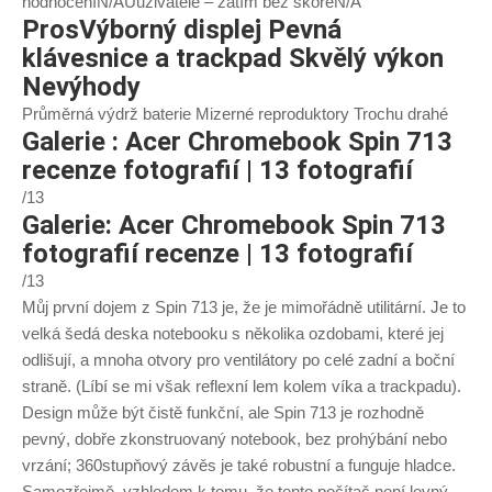
hodnoceníN/AUuživatelé – zatím bez skóreN/A
Pros
Výborný displej Pevná
klávesnice a trackpad Skvělý výkon
Nevýhody
Průměrná výdrž baterie Mizerné reproduktory Trochu drahé
Galerie : Acer Chromebook Spin 713
recenze fotografií | 13 fotografií
/13
Galerie: Acer Chromebook Spin 713
fotografií recenze | 13 fotografií
/13
Můj první dojem z Spin 713 je, že je mimořádně utilitární. Je to
velká šedá deska notebooku s několika ozdobami, které jej
odlišují, a mnoha otvory pro ventilátory po celé zadní a boční
straně. (Líbí se mi však reflexní lem kolem víka a trackpadu).
Design může být čistě funkční, ale Spin 713 je rozhodně
pevný, dobře zkonstruovaný notebook, bez prohýbání nebo
vrzání; 360stupňový závěs je také robustní a funguje hladce.
Samozřejmě, vzhledem k tomu, že tento počítač není levný,