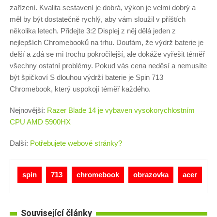
zařízení. Kvalita sestavení je dobrá, výkon je velmi dobrý a
měl by být dostatečně rychlý, aby vám sloužil v příštích
několika letech. Přidejte 3:2 Displej z něj dělá jeden z
nejlepších Chromebooků na trhu. Doufám, že výdrž baterie je
delší a zdá se mi trochu pokročilejší, ale dokáže vyřešit téměř
všechny ostatní problémy. Pokud vás cena neděsí a nemusíte
být špičkoví S dlouhou výdrží baterie je Spin 713
Chromebook, který uspokojí téměř každého.
Nejnovější:
Razer Blade 14 je vybaven vysokorychlostním
CPU AMD 5900HX
Další:
Potřebujete webové stránky?
spin
713
chromebook
obrazovka
acer
Související články