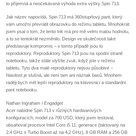
to příjemná a neočekávaná výhoda extra výšky Spin 713.
Jak název napovídá, Spin 713 má 360stupňový pant, který
vám umožní převrátit obrazovku do režimu tabletu. Mnohokrát
jsem psal o tom, že tento trik má pro mě velmi malou hodnotu,
a to se tentokrát nezměnilo. Design ve skutečnosti také
představuje kompromis – v tomto případě jsou to
reproduktory. Reproduktory Spin 713 jsou na spodní straně
notebooku, takže stále slyšíte zvuk, když jste v režimu
tabletu. Tyto dva malé reproduktory nejsou působivé –
hlasitost je slušná, ale není tam ani náznak basů. Mnohem
raději bych měl lepší reproduktory na klávesnici a standardní
pant notebooku.
Nathan Ingraham / Engadget
Acer nabídne Spin 713 v různých hardwarových
konfiguracích; model za 700 USD, který jsem testoval,
obsahoval procesor Intel Core i5 11. generace (taktovaný na
2,4 GHz s Turbo Boost až na 4,2 GHz), 8 GB RAM a 256 GB