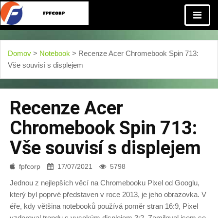
Domov
>
Notebook
> Recenze Acer Chromebook Spin 713:
Vše souvisí s displejem
Recenze Acer
Chromebook Spin 713:
Vše souvisí s displejem
fpfcorp
17/07/2021
5798
Jednou z nejlepších věcí na Chromebooku Pixel od Googlu,
který byl poprvé představen v roce 2013, je jeho obrazovka. V
éře, kdy většina notebooků používá poměr stran 16:9, Pixel
vzdoroval trendu s vysokým displejem 3:2. Zamiloval jsem se