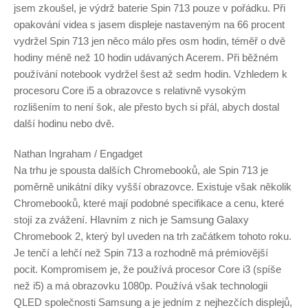
jsem zkoušel, je výdrž baterie Spin 713 pouze v pořádku. Při
opakování videa s jasem displeje nastaveným na 66 procent
vydržel Spin 713 jen něco málo přes osm hodin, téměř o dvě
hodiny méně než 10 hodin udávaných Acerem. Při běžném
používání notebook vydržel šest až sedm hodin. Vzhledem k
procesoru Core i5 a obrazovce s relativně vysokým
rozlišením to není šok, ale přesto bych si přál, abych dostal
další hodinu nebo dvě.
Nathan Ingraham / Engadget
Na trhu je spousta dalších Chromebooků, ale Spin 713 je
poměrně unikátní díky vyšší obrazovce. Existuje však několik
Chromebooků, které mají podobné specifikace a cenu, které
stojí za zvážení. Hlavním z nich je Samsung Galaxy
Chromebook 2, který byl uveden na trh začátkem tohoto roku.
Je tenčí a lehčí než Spin 713 a rozhodně má prémiovější
pocit. Kompromisem je, že používá procesor Core i3 (spíše
než i5) a má obrazovku 1080p. Používá však technologii
QLED společnosti Samsung a je jedním z nejhezčích displejů,