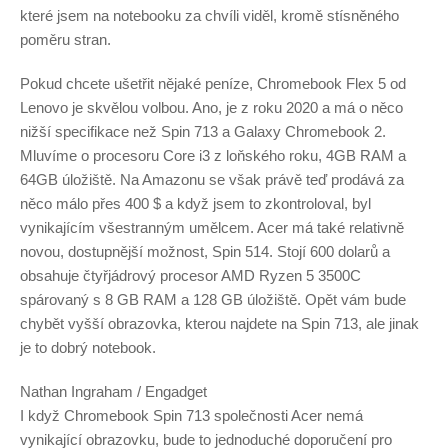
které jsem na notebooku za chvíli viděl, kromě stísněného
poměru stran.
Pokud chcete ušetřit nějaké peníze, Chromebook Flex 5 od
Lenovo je skvělou volbou. Ano, je z roku 2020 a má o něco
nižší specifikace než Spin 713 a Galaxy Chromebook 2.
Mluvíme o procesoru Core i3 z loňského roku, 4GB RAM a
64GB úložiště. Na Amazonu se však právě teď prodává za
něco málo přes 400 $ a když jsem to zkontroloval, byl
vynikajícím všestranným umělcem. Acer má také relativně
novou, dostupnější možnost, Spin 514. Stojí 600 dolarů a
obsahuje čtyřjádrový procesor AMD Ryzen 5 3500C
spárovaný s 8 GB RAM a 128 GB úložiště. Opět vám bude
chybět vyšší obrazovka, kterou najdete na Spin 713, ale jinak
je to dobrý notebook.
Nathan Ingraham / Engadget
I když Chromebook Spin 713 společnosti Acer nemá
vynikající obrazovku, bude to jednoduché doporučení pro