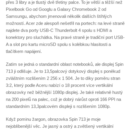
přes 3 libry a je tlustý dvě třetiny palce. To je větší a těžší než
Pixelbook Go od Googlu a Galaxy Chromebook 2 od
Samsungu, abychom jmenovali několik dalších štíhlých
možností. Acer zde alespoň nešetřil na portech: na levé straně
najdete dva porty USB-C Thunderbolt 4 spolu s HDMI a
konektory pro sluchátka. Na pravé straně je tradiční port USB-
A a slot pro kartu microSD spolu s kolébkou hlasitosti a
tlačítkem napájení.
Zatím se jedná o standardní oblast notebooků, ale displej Spin
713 ji odlišuje. Je to 13,5palcový dotykový displej s poněkud
zvláštním rozlišením 2 256 x 1 504. Je to díky poměru stran
3:2, který podle Aceru nabízí o 18 procent více vertikální
obrazovky než běžnější 1080p displej. Je také relativně hustý
na 200 pixelů na palec, což je dobrý nárůst oproti 166 PPI na
standardním 13,3palcovém displeji s rozlišením 1080p.
Když pominu žargon, obrazovka Spin 713 je moje
nejoblíbenější věc. Je jasný a ostrý a zvětšený vertikální