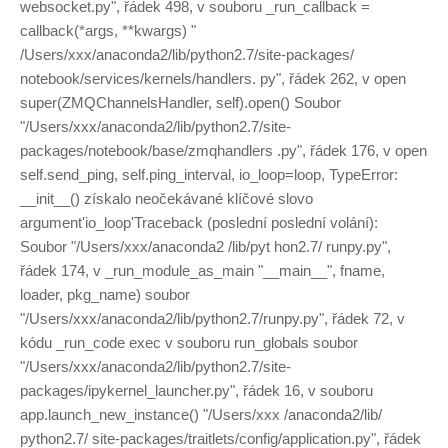
websocket.py", řádek 498, v souboru _run_callback =
callback(*args, **kwargs) "
/Users/xxx/anaconda2/lib/python2.7/site-packages/
notebook/services/kernels/handlers. py", řádek 262, v open
super(ZMQChannelsHandler, self).open() Soubor
"/Users/xxx/anaconda2/lib/python2.7/site-
packages/notebook/base/zmqhandlers .py", řádek 176, v open
self.send_ping, self.ping_interval, io_loop=loop, TypeError:
__init__() získalo neočekávané klíčové slovo
argument'io_loop'Traceback (poslední poslední volání):
Soubor "/Users/xxx/anaconda2 /lib/pyt hon2.7/ runpy.py",
řádek 174, v _run_module_as_main "__main__", fname,
loader, pkg_name) soubor
"/Users/xxx/anaconda2/lib/python2.7/runpy.py", řádek 72, v
kódu _run_code exec v souboru run_globals soubor
"/Users/xxx/anaconda2/lib/python2.7/site-
packages/ipykernel_launcher.py", řádek 16, v souboru
app.launch_new_instance() "/Users/xxx /anaconda2/lib/
python2.7/ site-packages/traitlets/config/application.py", řádek