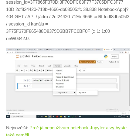
session_id=3F7865F370D:3F70DFC83F77F3705DFC3F77
10D 2cf824420-719b-4666-db03505:fc 38.838 NotebookApp]?
404 GET / API / jádro / 2cf24420-719b-4666-ad9f-fcdf8db505f3
/ session_id kanálu =
3F75F379F865488D8379D3BB7FC0BF0F (:: 1: 1:09
neW0342.0.
Nejnovější:
Proč já nepoužívám notebook Jupyter a vy byste
také neměli