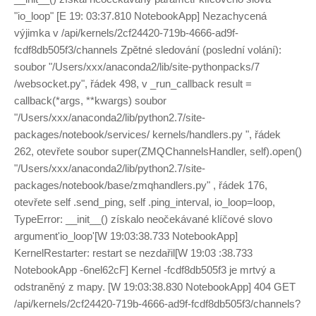
"io_loop" [E 19: 03:37.810 NotebookApp] Nezachycená
výjimka v /api/kernels/2cf24420-719b-4666-ad9f-
fcdf8db505f3/channels Zpětné sledování (poslední volání):
soubor "/Users/xxx/anaconda2/lib/site-pythonpacks/7
/websocket.py", řádek 498, v _run_callback result =
callback(*args, **kwargs) soubor
"/Users/xxx/anaconda2/lib/python2.7/site-
packages/notebook/services/ kernels/handlers.py ", řádek
262, otevřete soubor super(ZMQChannelsHandler, self).open()
"/Users/xxx/anaconda2/lib/python2.7/site-
packages/notebook/base/zmqhandlers.py" , řádek 176,
otevřete self .send_ping, self .ping_interval, io_loop=loop,
TypeError: __init__() získalo neočekávané klíčové slovo
argument'io_loop'[W 19:03:38.733 NotebookApp]
KernelRestarter: restart se nezdařil[W 19:03 :38.733
NotebookApp -6nel62cF] Kernel -fcdf8db505f3 je mrtvý a
odstraněný z mapy. [W 19:03:38.830 NotebookApp] 404 GET
/api/kernels/2cf24420-719b-4666-ad9f-fcdf8db505f3/channels?