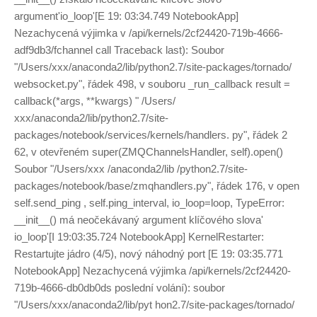
argument'io_loop'[E 19: 03:34.749 NotebookApp]
Nezachycená výjimka v /api/kernels/2cf24420-719b-4666-
adf9db3/fchannel call Traceback last): Soubor
"/Users/xxx/anaconda2/lib/python2.7/site-packages/tornado/
websocket.py", řádek 498, v souboru _run_callback result =
callback(*args, **kwargs) " /Users/
xxx/anaconda2/lib/python2.7/site-
packages/notebook/services/kernels/handlers. py", řádek 2
62, v otevřeném super(ZMQChannelsHandler, self).open()
Soubor "/Users/xxx /anaconda2/lib /python2.7/site-
packages/notebook/base/zmqhandlers.py", řádek 176, v open
self.send_ping , self.ping_interval, io_loop=loop, TypeError:
__init__() má neočekávaný argument klíčového slova'
io_loop'[I 19:03:35.724 NotebookApp] KernelRestarter:
Restartujte jádro (4/5), nový náhodný port [E 19: 03:35.771
NotebookApp] Nezachycená výjimka /api/kernels/2cf24420-
719b-4666-db0db0ds poslední volání): soubor
"/Users/xxx/anaconda2/lib/pyt hon2.7/site-packages/tornado/