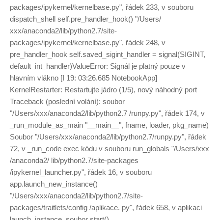
packages/ipykernel/kernelbase.py", řádek 233, v souboru
dispatch_shell self.pre_handler_hook() "/Users/
xxx/anaconda2/lib/python2.7/site-
packages/ipykernel/kernelbase.py", řádek 248, v
pre_handler_hook self.saved_sigint_handler = signal(SIGINT,
default_int_handler)ValueError: Signál je platný pouze v
hlavním vlákno [I 19: 03:26.685 NotebookApp]
KernelRestarter: Restartujte jádro (1/5), nový náhodný port
Traceback (poslední volání): soubor
"/Users/xxx/anaconda2/lib/python2.7 /runpy.py", řádek 174, v
_run_module_as_main "__main__", fname, loader, pkg_name)
Soubor "/Users/xxx/anaconda2/lib/python2.7/runpy.py", řádek
72, v _run_code exec kódu v souboru run_globals "/Users/xxx
/anaconda2/ lib/python2.7/site-packages
/ipykernel_launcher.py", řádek 16, v souboru
app.launch_new_instance()
"/Users/xxx/anaconda2/lib/python2.7/site-
packages/traitlets/config /aplikace. py", řádek 658, v aplikaci
launch_instance. soubor start()