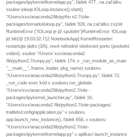
packages/ipykernel/kernelapp.py", řádek 477 , na začátku
soubor ioloop.IOLoop.instance().start()
"/Users/xxx/anaconda2/lib/pytho n2.7/site-
packages/tornado/ioloop.py", řádek 928, na začátku zvýšit
RuntimeError ("IOLoop je již spuštěn")RuntimeError: IOLoop
již běží[I 19:03:32.712 NotebookApp] KernelRestarter:
restartujte jádro (3/5), nové náhodné sledování portu (poslední
volání): soubor "/Users/ xxx/anaconda2
/lib/python2.7/runpy.py", řádek 174, v _run_module_as_main
"__main__", fname, loader, pkg_name) souboru
"/Users/xxx/anaconda2/lib/python2.7/runpy.py", řádek 72,
_run_code exec kód v souboru run_globals
"/Users/xxx/anaconda2/lib/python2.7/site -
packages/ipykernel_launcher.py", řádek 16,
"/Users/xxx/anaconda2 /lib/python2.7/site-packages/
traitlets/config/application.py" v souboru
app.launch_new_instance(), řádek 658, v souboru
"/Users/xxx/anaconda2/lib/python2.7/site-
packages/ipykernel/kernelapp.py" v aplikaci launch_instance