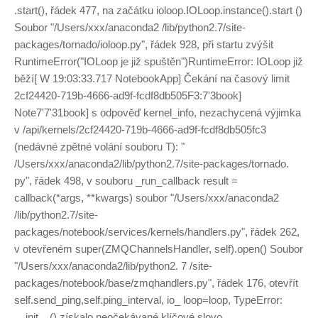
.start(), řádek 477, na začátku ioloop.IOLoop.instance().start ()
Soubor "/Users/xxx/anaconda2 /lib/python2.7/site-
packages/tornado/ioloop.py", řádek 928, při startu zvýšit
RuntimeError("IOLoop je již spuštěn")RuntimeError: IOLoop již
běží[ W 19:03:33.717 NotebookApp] Čekání na časový limit
2cf24420-719b-4666-ad9f-fcdf8db505F3:7'3book]
Note7'7'31book] s odpověď kernel_info, nezachycená výjimka
v /api/kernels/2cf24420-719b-4666-ad9f-fcdf8db505fc3
(nedávné zpětné volání souboru T): "
/Users/xxx/anaconda2/lib/python2.7/site-packages/tornado.
py", řádek 498, v souboru _run_callback result =
callback(*args, **kwargs) soubor "/Users/xxx/anaconda2
/lib/python2.7/site-
packages/notebook/services/kernels/handlers.py", řádek 262,
v otevřeném super(ZMQChannelsHandler, self).open() Soubor
"/Users/xxx/anaconda2/lib/python2. 7 /site-
packages/notebook/base/zmqhandlers.py", řádek 176, otevřít
self.send_ping,self.ping_interval, io_ loop=loop, TypeError:
__init__() získalo neočekávané klíčové slovo