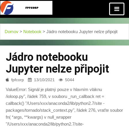
Domov
>
Notebook
> Jádro notebooku Jupyter nelze připojit
Jádro notebooku
Jupyter nelze připojit
fpfcorp
13/10/2021
5044
ValueError: Signál je platný pouze v hlavním vláknu
/ioloop.py", řádek 759, v souboru _run_callback ret =
callback() "/Users/xxx/anaconda2/lib/python2.7/site -
packages/tornado/stack_context.py", řádek 276, vraťte soubor
fn( *args, **kwargs) v null_wrapper
"/Users/xxx/anaconda2/lib/python2.7/site-