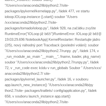
"/Users/xxx/anaconda2/lib/python2.7/site-
packages/ipykernel/kernelapp.py", řádek 477, ve startu
ioloop.IOLoop.instance ().start() soubor "/Users
/xxx/anaconda2/lib/python2.7/site-
packages/tornado/ioloop.py", řádek 928, na začátku zvyšte
RuntimeError("IOLoop již běží")RuntimeError: IOLoop již běží[I
19:03:29.696 NotebookApp] KernelRestarter: Restartujte jádro
(2/5), nový náhodný port Traceback (poslední volání): soubor
"/Users/xxx/anaconda2/lib/python2.7/runpy .py", řádek 174, v
_run_module_as_main "__main__", fname, loader, pkg_name)
soubor "/Users/xxx/anaconda2/lib/python2.7/runpy.py", řádek
72, v _run_code exec kódu v run_globals Soubor " /Users/xxx/
anaconda2/lib/python2.7/ site-
packages/ipykernel_launcher.py", řádek 16, v souboru
app.launch_new_instance() "/Users/xxx/anaconda2/lib/py
thon2.7/site- packages/traitlets/ config/application.py", řádek
658, v souboru launch_instance app.start()
"/Users/xxx/anaconda2/lib/python2.7/site-