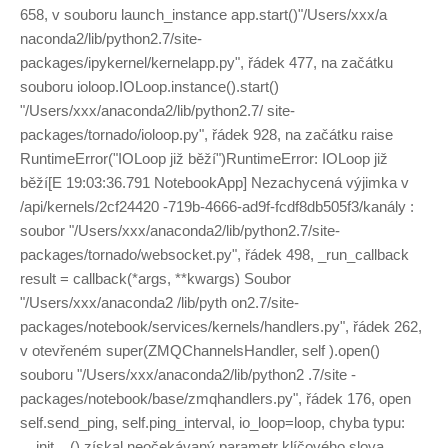
658, v souboru launch_instance app.start()"/Users/xxx/a
naconda2/lib/python2.7/site-
packages/ipykernel/kernelapp.py", řádek 477, na začátku
souboru ioloop.IOLoop.instance().start()
"/Users/xxx/anaconda2/lib/python2.7/ site-
packages/tornado/ioloop.py", řádek 928, na začátku raise
RuntimeError("IOLoop již běží")RuntimeError: IOLoop již
běží[E 19:03:36.791 NotebookApp] Nezachycená výjimka v
/api/kernels/2cf24420 -719b-4666-ad9f-fcdf8db505f3/kanály :
soubor "/Users/xxx/anaconda2/lib/python2.7/site-
packages/tornado/websocket.py", řádek 498, _run_callback
result = callback(*args, **kwargs) Soubor
"/Users/xxx/anaconda2 /lib/pyth on2.7/site-
packages/notebook/services/kernels/handlers.py", řádek 262,
v otevřeném super(ZMQChannelsHandler, self ).open()
souboru "/Users/xxx/anaconda2/lib/python2 .7/site -
packages/notebook/base/zmqhandlers.py", řádek 176, open
self.send_ping, self.ping_interval, io_loop=loop, chyba typu:
__init__() získal neočekávaný parametr klíčového slova