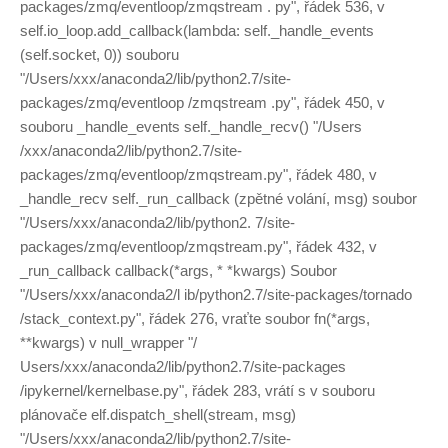
packages/zmq/eventloop/zmqstream . py", řádek 536, v
self.io_loop.add_callback(lambda: self._handle_events
(self.socket, 0)) souboru
"/Users/xxx/anaconda2/lib/python2.7/site-
packages/zmq/eventloop /zmqstream .py", řádek 450, v
souboru _handle_events self._handle_recv() "/Users
/xxx/anaconda2/lib/python2.7/site-
packages/zmq/eventloop/zmqstream.py", řádek 480, v
_handle_recv self._run_callback (zpětné volání, msg) soubor
"/Users/xxx/anaconda2/lib/python2. 7/site-
packages/zmq/eventloop/zmqstream.py", řádek 432, v
_run_callback callback(*args, * *kwargs) Soubor
"/Users/xxx/anaconda2/l ib/python2.7/site-packages/tornado
/stack_context.py", řádek 276, vraťte soubor fn(*args,
**kwargs) v null_wrapper "/
Users/xxx/anaconda2/lib/python2.7/site-packages
/ipykernel/kernelbase.py", řádek 283, vrátí s v souboru
plánovače elf.dispatch_shell(stream, msg)
"/Users/xxx/anaconda2/lib/python2.7/site-