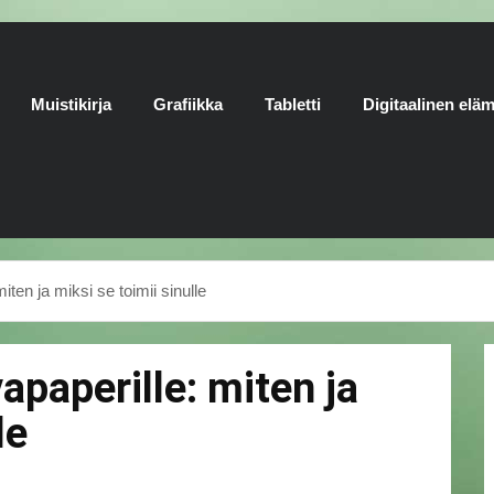
Muistikirja
Grafiikka
Tabletti
Digitaalinen elä
miten ja miksi se toimii sinulle
vapaperille: miten ja
le