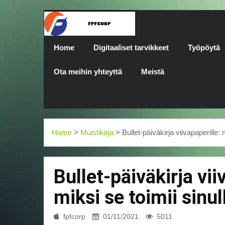
Home
Digitaaliset tarvikkeet
Työpöytä
Ota meihin yhteyttä
Meistä
Home
>
Muistikirja
> Bullet-päiväkirja viivapaperille: 
Bullet-päiväkirja vii
miksi se toimii sinul
fpfcorp
01/11/2021
5011