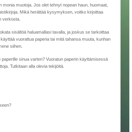
n on monia muotoja. Jos olet tehnyt nopean haun, huomaat,
uistikirjoja. Mikä herättää kysymyksen, voitko kirjoittaa
in verkosta.
okata sisältöä haluamallasi tavalla, ja joskus se tarkoittaa
it käyttää vuorattua paperia tai mitä tahansa muuta, kunhan
 mene siihen.
le paperille sinua varten? Vuoratun paperin käyttämisessä
oja. Tutkitaan alla olevia tekijöitä.
iseen?