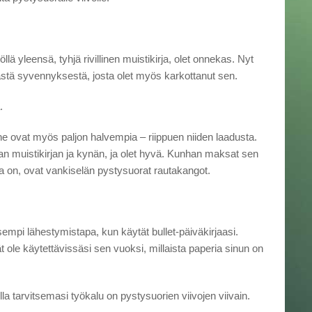
llä yleensä, tyhjä rivillinen muistikirja, olet onnekas. Nyt
ästä syvennyksestä, josta olet myös karkottanut sen.
.
 ne ovat myös paljon halvempia – riippuen niiden laadusta.
an muistikirjan ja kynän, ja olet hyvä. Kunhan maksat sen
la on, ovat vankiselän pystysuorat rautakangot.
sempi lähestymistapa, kun käytät bullet-päiväkirjaasi.
 ole käytettävissäsi sen vuoksi, millaista paperia sinun on
la tarvitsemasi työkalu on pystysuorien viivojen viivain.