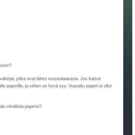
iseen?
väkirjat, jotka ovat lähes museolaatuisia. Jos katsot
le paperille, ja siihen on hyvä syy. Vuorattu paperi ei ollut
n viirallista paperia?