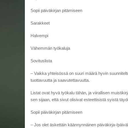
Sopii päiväkirjan pitämiseen
Sarakkeet
Halvempi
Vähemmän työkaluja
Sovituslista
– Vaikka yhteisössä on suuri määrä hyvin suunniteltuj
tuottavuutta ja saavutettavuutta.
Listat ovat hyvä työkalu tähän, ja viirallisen muistikir
sen sijaan, että sivut olisivat esteettisistä syistä täyd
Sopii päiväkirjan pitämiseen
– Jos olet äskettäin käännynnäinen päiväkirja-/päiväki