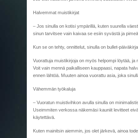
Halvemmat muistikirjat
– Jos sinulla on kotisi ympärillä, kuten suurella väestö
sinun tarvitsee vain kaivaa se esiin syvästä ja pime
Kun se on tehty, onnittelut, sinulla on bullet-päiväkirja
Vuorattuja muistikirjoja on myös helpompi löytää, ja
Voit vain mennä paikalliseen kauppaasi, napata halv
ennen lähtöä. Muuten ainoa vuorattu asia, joka sinul
Vähemmän työkaluja
– Vuoratun muistivihkon avulla sinulla on minimalisti
Useimmiten verkossa näkemäsi kauniit levitteet eivät
käytettävä.
Kuten mainitsin aiemmin, jos olet järkevä, ainoa todel