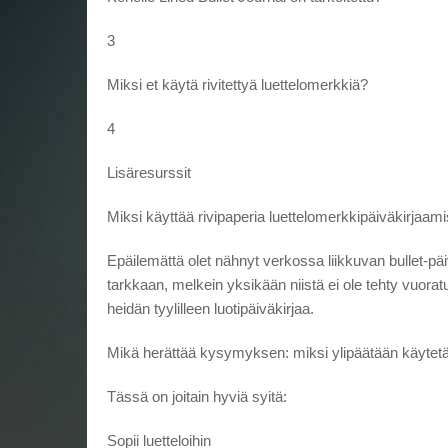
3
Miksi et käytä rivitettyä luettelomerkkiä?
4
Lisäresurssit
Miksi käyttää rivipaperia luettelomerkkipäiväkirjaam
Epäilemättä olet nähnyt verkossa liikkuvan bullet-päi
tarkkaan, melkein yksikään niistä ei ole tehty vuoratul
heidän tyylilleen luotipäiväkirjaa.
Mikä herättää kysymyksen: miksi ylipäätään käytetää
Tässä on joitain hyviä syitä:
Sopii luetteloihin