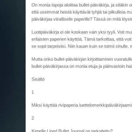
On monia tapoja aloittaa bullet-päiväkirja, ja sitäki
että useimmat heistä käyttävät tyhjiä tai pilkullisia m
päiväkirjaa viiralliselle paperille? Tässä on mitä löys
Luotipäiväkirja ei ole koskaan vain yksi tyyli. Voit mu
erilaisten paperien käyttöä. Tämä tarkoittaa, että vo
se sopii tarpeisiisi. Niin kauan kuin se toimii sinulle,
Mutta onko bullet-päiväkirjan kirjoittaminen vuoratul
bullet-päiväkirjassa on monia etuja ja päinvastoin haitt
Sisältö
1
Miksi käyttää rivipaperia luettelomerkkipäiväkirjaam
2
Kenelle Lined Bullet Journal on tarkoitettu?