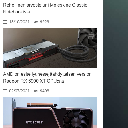
Rehellinen arvosteluni Moleskine Classic
Notebookista
18/10/2021
9929
AMD on esitellyt nestejäähdytteisen version
Radeon RX 6900 XT GPU:sta
02/07/2021
9498