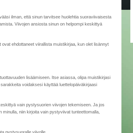
ivääsi ilman, että sinun tarvitsee huolehtia suoraviivaisesta
ttamista. Viivojen ansiosta sinun on helpompi keskittyä
t ovat ehdottaneet viirallista muistikirjaa, kun olet lisännyt
uottavuuden lisäämiseen. Itse asiassa, olipa muistikirjasi
ä sarakkeita voidaksesi käyttää luettelopäiväkirjaasi
e keskittyä vain pystysuorien viivojen tekemiseen. Ja jos
n minulla, niin kirjoita vain pystyviivat tunteettomalla,
ta pystysuoralle viivolle.