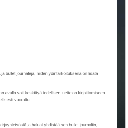
a bullet journaleja, niiden ydintarkoituksena on lisätä
jan avulla voit keskittyä todellisen luettelon kirjoittamiseen
ellisesti vuorattu.
rjayhteisöstä ja haluat yhdistää sen bullet journaliin,