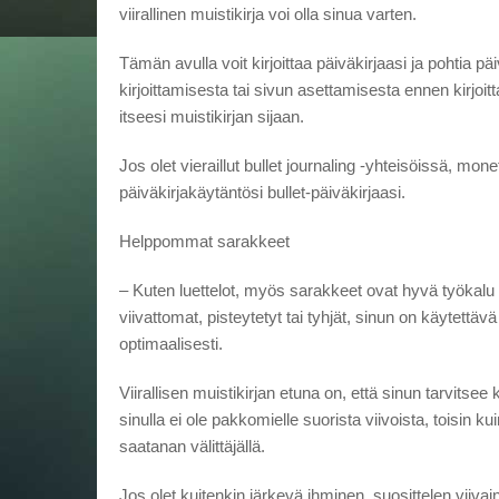
viirallinen muistikirja voi olla sinua varten.
Tämän avulla voit kirjoittaa päiväkirjaasi ja pohtia pä
kirjoittamisesta tai sivun asettamisesta ennen kirjoi
itseesi muistikirjan sijaan.
Jos olet vieraillut bullet journaling -yhteisöissä, mone
päiväkirjakäytäntösi bullet-päiväkirjaasi.
Helppommat sarakkeet
– Kuten luettelot, myös sarakkeet ovat hyvä työkalu t
viivattomat, pisteytetyt tai tyhjät, sinun on käytettäv
optimaalisesti.
Viirallisen muistikirjan etuna on, että sinun tarvitse
sinulla ei ole pakkomielle suorista viivoista, toisin kui
saatanan välittäjällä.
Jos olet kuitenkin järkevä ihminen, suosittelen viivain