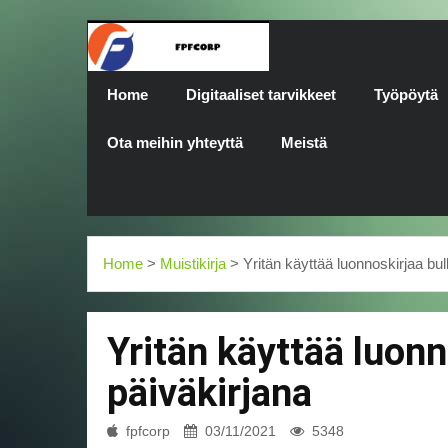
Home
Digitaaliset tarvikkeet
Työpöytä
Ota meihin yhteyttä
Meistä
Home
>
Muistikirja
> Yritän käyttää luonnoskirjaa bul
Yritän käyttää luonn
päiväkirjana
fpfcorp
03/11/2021
5348