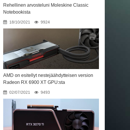
Rehellinen arvosteluni Moleskine Classic
Notebookista
18/10/2021
9924
AMD on esitellyt nestejäähdytteisen version
Radeon RX 6900 XT GPU:sta
02/07/2021
9493