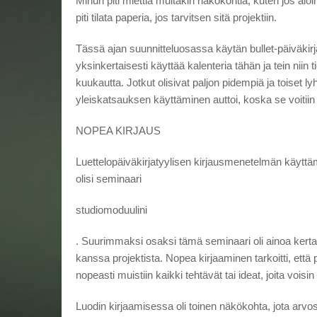
Minun piti miettiä muitakin näkökohtia, kuten jos aioi
piti tilata paperia, jos tarvitsen sitä projektiin.
Tässä ajan suunnitteluosassa käytän bullet-päiväkirja
yksinkertaisesti käyttää kalenteria tähän ja tein niin 
kuukautta. Jotkut olisivat paljon pidempiä ja toiset ly
yleiskatsauksen käyttäminen auttoi, koska se voitii
NOPEA KIRJAUS
Luettelopäiväkirjatyylisen kirjausmenetelmän käyttä
olisi seminaari
studiomoduulini
. Suurimmaksi osaksi tämä seminaari oli ainoa kerta 
kanssa projektista. Nopea kirjaaminen tarkoitti, että
nopeasti muistiin kaikki tehtävät tai ideat, joita voisi
Luodin kirjaamisessa oli toinen näkökohta, jota arvos