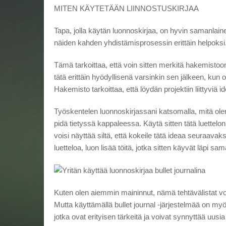
MITEN KÄYTETÄÄN LIINNOSTUSKIRJAA
Tapa, jolla käytän luonnoskirjaa, on hyvin samanlaine
näiden kahden yhdistämisprosessin erittäin helpoksi
Tämä tarkoittaa, että voin sitten merkitä hakemistoon
tätä erittäin hyödyllisenä varsinkin sen jälkeen, kun o
Hakemisto tarkoittaa, että löydän projektiin liittyviä i
Työskentelen luonnoskirjassani katsomalla, mitä ole
pidä tietyssä kappaleessa. Käytä sitten tätä luettelo
voisi näyttää siltä, ​​että kokeile tätä ideaa seuraavak
luetteloa, luon lisää töitä, jotka sitten käyvät läpi s
Kuten olen aiemmin maininnut, nämä tehtävälistat voi
Mutta käyttämällä bullet journal -järjestelmää on m
jotka ovat erityisen tärkeitä ja voivat synnyttää uusia 