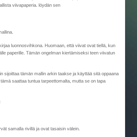
llista viivapaperia. löydän sen
allina.
rjaa luonnosvihkona. Huomaan, että viivat ovat tiellä, kun
älle paperille. Tämän ongelman kiertämiseksi teen viivatun
in sijoittaa tämän mallin arkin taakse ja käyttää sitä oppaana
kin tämä saattaa tuntua tarpeettomalta, mutta se on tapa
i
ät samalla rivillä ja ovat tasaisin välein.