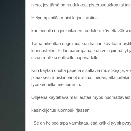
nirso, jos tämä on ruudukkoa, pisteruudukkoa tai tava
Helpompi pitää muistikirjani siistinä
kun minulla on jonkinlainen ruudukko käytettäväksi m
Tämä aiheuttaa ongelmia, kun haluan käyttää muistiki
luonnostelen. Pidän parempana, kun voin piirtää tyhj
sivun malliksi erilliselle paperiarkille.
Kun käytän ohutta paperia sisältäviä muistikirjoja, vo
pitääksesi muistiinpanot siistinä. Tiedän, että joille
työskennellä mieluummin.
Ohjeena käytettävä malli auttaa myös huomattavast
käsinkirjoitus luonnoskirjassani
. Se on helppo tapa varmistaa, että kaikki tyypit pysyv