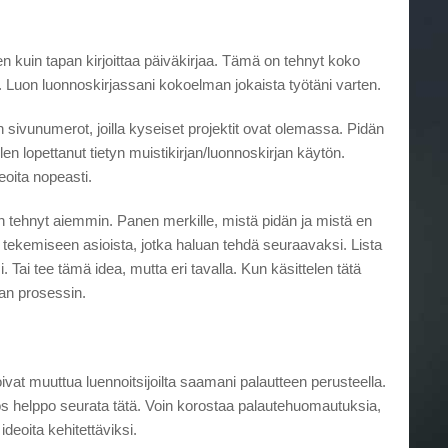
n kuin tapan kirjoittaa päiväkirjaa. Tämä on tehnyt koko
. Luon luonnoskirjassani kokoelman jokaista työtäni varten.
 sivunumerot, joilla kyseiset projektit ovat olemassa. Pidän
len lopettanut tietyn muistikirjan/luonnoskirjan käytön.
deoita nopeasti.
n tehnyt aiemmin. Panen merkille, mistä pidän ja mistä en
n tekemiseen asioista, jotka haluan tehdä seuraavaksi. Lista
si. Tai tee tämä idea, mutta eri tavalla. Kun käsittelen tätä
aman prosessin.
vat muuttua luennoitsijoilta saamani palautteen perusteella.
yös helppo seurata tätä. Voin korostaa palautehuomautuksia,
ideoita kehitettäviksi.