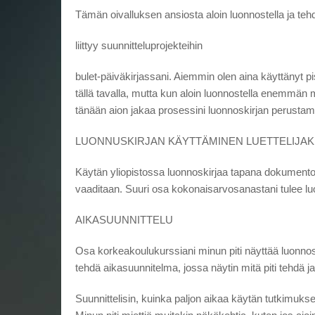
Tämän oivalluksen ansiosta aloin luonnostella ja teh
liittyy suunnitteluprojekteihin
bulet-päiväkirjassani. Aiemmin olen aina käyttänyt p
tällä tavalla, mutta kun aloin luonnostella enemmän mu
tänään aion jakaa prosessini luonnoskirjan perustami
LUONNUSKIRJAN KÄYTTÄMINEN LUETTELIJAK
Käytän yliopistossa luonnoskirjaa tapana dokumentoi
vaaditaan. Suuri osa kokonaisarvosanastani tulee lu
AIKASUUNNITTELU
Osa korkeakoulukurssiani minun piti näyttää luonnoski
tehdä aikasuunnitelma, jossa näytin mitä piti tehdä ja 
Suunnittelisin, kuinka paljon aikaa käytän tutkimukse