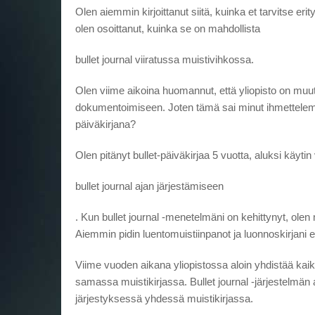
Olen aiemmin kirjoittanut siitä, kuinka et tarvitse er
olen osoittanut, kuinka se on mahdollista
bullet journal viiratussa muistivihkossa.
Olen viime aikoina huomannut, että yliopisto on muutt
dokumentoimiseen. Joten tämä sai minut ihmettelemää
päiväkirjana?
Olen pitänyt bullet-päiväkirjaa 5 vuotta, aluksi käyti
bullet journal ajan järjestämiseen
. Kun bullet journal -menetelmäni on kehittynyt, olen 
Aiemmin pidin luentomuistiinpanot ja luonnoskirjani er
Viime vuoden aikana yliopistossa aloin yhdistää kaikki
samassa muistikirjassa. Bullet journal -järjestelmän 
järjestyksessä yhdessä muistikirjassa.