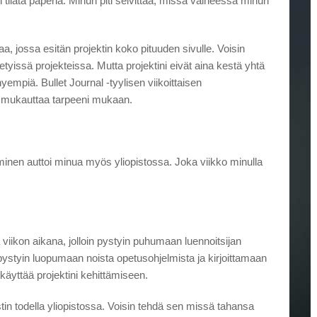
n tilata paperia. Minun piti selvittää, missä vaiheessa minun
a, jossa esitän projektin koko pituuden sivulle. Voisin
tietyissä projekteissa. Mutta projektini eivät aina kestä yhtä
hyempiä. Bullet Journal -tyylisen viikoittaisen
n mukauttaa tarpeeni mukaan.
minen auttoi minua myös yliopistossa. Joka viikko minulla
viikon aikana, jolloin pystyin puhumaan luennoitsijan
 pystyin luopumaan noista opetusohjelmista ja kirjoittamaan
n käyttää projektini kehittämiseen.
tin todella yliopistossa. Voisin tehdä sen missä tahansa