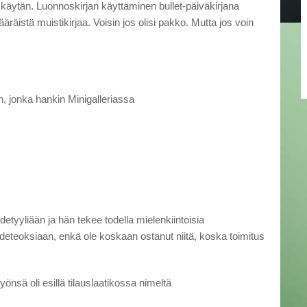
lä käytän. Luonnoskirjan käyttäminen bullet-päiväkirjana
äräistä muistikirjaa. Voisin jos olisi pakko. Mutta jos voin
en, jonka hankin Minigalleriassa
yliään ja hän tekee todella mielenkiintoisia
ideteoksiaan, enkä ole koskaan ostanut niitä, koska toimitus
önsä oli esillä tilauslaatikossa nimeltä