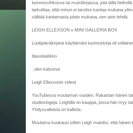
luonnosvihkossa tai muistikirjassa, jota tällä hetkel
tarkoittaa, että minun ei tarvitse kantaa mukana ylimä
välttää kantamasta jotain mukana, sen aion tehdä.
LEIGH ELLEXSON x MINI GALLERIA BOX
Luotipäiväkirjana käyttämäni luonnoskirja oli sellain
tilauslaatikko
. olen katsonut
Leigh Ellexsonin videot
YouTubessa muutaman vuoden. Rakastan hänen taidety
studiovlogeja. Leighillä on kauppa, jossa hän myy ta
Yhdysvalloista on kallista.
Muutama kuukausi sitten Leigh mainitsi, että hänen ty