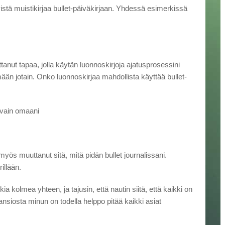
ityistä muistikirjaa bullet-päiväkirjaan. Yhdessä esimerkissä
anut tapaa, jolla käytän luonnoskirjoja ajatusprosessini
n jotain. Onko luonnoskirjaa mahdollista käyttää bullet-
n vain omaani
myös muuttanut sitä, mitä pidän bullet journalissani.
illään.
a kolmea yhteen, ja tajusin, että nautin siitä, että kaikki on
ansiosta minun on todella helppo pitää kaikki asiat