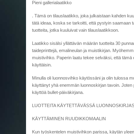
Pieni gallerialaatikko
. Tämä on tilauslaatikko, joka julkaistaan ​​kahden ku
tätä ideaa, koska se tarkoitti, että pystyin saamaan tai
tuotteita, jotka kuuluivat vain tilauslaatikkoon.
Laatikko sisälsi yllättävän määrän tuotteita 30 punnan
taideprinttejä, emalineulan ja muistikirjan. Myöhemmin
muistivihko. Paperin laatu tekee selväksi, että tämä
käyttäisin.
Minulla oli luonnosvihko käytössäni ja olin tulossa m
käyttänyt yhä enemmän luonnoskirjan tavoin. Joten pä
käyttöä bullet-päiväkirjana.
LUOTTEITA KÄYTETTÄVÄSSÄ LUONNOSKIRJA
KÄYTTÄMINEN RUUDIKKOMAALIN
Kun työskentelen muistivihkon parissa, käytän yleens