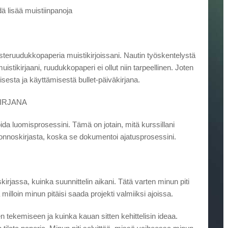
dä lisää muistiinpanoja
isteruudukkopaperia muistikirjoissani. Nautin työskentelystä
istikirjaani, ruudukkopaperi ei ollut niin tarpeellinen. Joten
sesta ja käyttämisestä bullet-päiväkirjana.
IRJANA
da luomisprosessini. Tämä on jotain, mitä kurssillani
onnoskirjasta, koska se dokumentoi ajatusprosessini.
rjassa, kuinka suunnittelin aikani. Tätä varten minun piti
milloin minun pitäisi saada projekti valmiiksi ajoissa.
n tekemiseen ja kuinka kauan sitten kehittelisin ideaa.