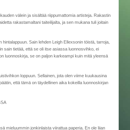
ukauden välein ja sisältää riippumattomia artisteja. Rakastin
detta rakastamaltani taiteilijalta, ja sen mukana tuli joitain
 hintalappuun. Sain lehden Leigh Ellexsonin töistä, tarroja,
 sain tietää, että se oli itse asiassa luonnosvihko, ei
 on luonnoskirja, se on paljon karkeampi kuin mitä yleensä
uistivihkon loppuun. Sellainen, jota olen viime kuukausina
ätin, että tämä on täydellinen aika kokeilla luonnoskirjan
SSA
ä mieluummin jonkinlaista viirattua paperia. En ole liian