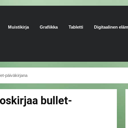
Muistikirja
Grafiikka
Tabletti
Digitaalinen elä
let-päiväkirjana
oskirjaa bullet-