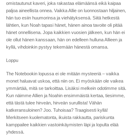
omistautunut kaveri, joka rakastaa elämäänsä eikä kaipaa
paljoa aineellista onnea. Vaikka Allie on luonnostaan ​​hiljainen,
hän tuo esiin huumorinsa ja viehätyksensä. Siitä hetkestä
lähtien, kun Noah tapasi hänet, hänen ainoa tavoite oli pitää
hänet onnellisena. Jopa kaikkien vuosien jälkeen, kun hän ei
ole ollut hänen kanssaan, hän on edelleen hulluna Allieen ja
kyllä, vihdoinkin pystyy tekemään hänestä omansa.
Loppu
The Notebookin lopussa ei ole mitään mysteeriä – vaikka
monet haluavat uskoa, että niin on. Ei myöskään ole vaikea
ymmärtää, mitä se tarkoittaa. Lisäksi melkein odotimme sitä.
Kun näimme Allien ja Noahin ensimmäistä kertaa, tiesimme,
että tästä tulee hirveän, hirveän surullista! Vähän
katkeransuloinen? Joo. Tuhoisaa? Traagisesti kyllä!
Merkitseen kuolematonta, ikuista rakkautta, pariskunta
kamppailee kaikkien vastoinkäymisten läpi ja lopulta elää
yhdessä.