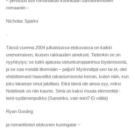
– perustuu itse romantiikan kuninkaan samannimiseen
romaaniin –
Nicholas Sparks
.
Tässä vuonna 2004 julkaistussa elokuvassa on kaikki
unenomaisen, ikuisen rakkauden ainekset. Tietenkin se on
nyyhkytys; se tutkii ajatusta sielunkumppaninsa löytämisestä,
ja se saa meidät itkemään – paljon! Myönnätpä sen tai et, olet
ehdottomasti haaveillut rakastumisesta kerran, kuten näin, kun
joku lakaisee sinut jaloiltasi. Eikä tämä ole ainoa syy, miksi
Notebook on niin kaunis. Siinä on kaksi muuta elementtiä -
teini-sydämenpuikko (Sanoinko, vain teini? Ei välitä)
Ryan Gosling
ja romanttisten elokuvien kuningatar –