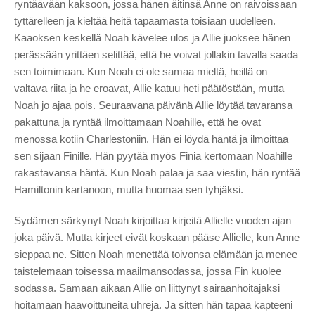
ryntäävään kaksoon, jossa hänen äitinsä Anne on raivoissaan
tyttärelleen ja kieltää heitä tapaamasta toisiaan uudelleen.
Kaaoksen keskellä Noah kävelee ulos ja Allie juoksee hänen
perässään yrittäen selittää, että he voivat jollakin tavalla saada
sen toimimaan. Kun Noah ei ole samaa mieltä, heillä on
valtava riita ja he eroavat, Allie katuu heti päätöstään, mutta
Noah jo ajaa pois. Seuraavana päivänä Allie löytää tavaransa
pakattuna ja ryntää ilmoittamaan Noahille, että he ovat
menossa kotiin Charlestoniin. Hän ei löydä häntä ja ilmoittaa
sen sijaan Finille. Hän pyytää myös Finia kertomaan Noahille
rakastavansa häntä. Kun Noah palaa ja saa viestin, hän ryntää
Hamiltonin kartanoon, mutta huomaa sen tyhjäksi.
Sydämen särkynyt Noah kirjoittaa kirjeitä Allielle vuoden ajan
joka päivä. Mutta kirjeet eivät koskaan pääse Allielle, kun Anne
sieppaa ne. Sitten Noah menettää toivonsa elämään ja menee
taistelemaan toisessa maailmansodassa, jossa Fin kuolee
sodassa. Samaan aikaan Allie on liittynyt sairaanhoitajaksi
hoitamaan haavoittuneita uhreja. Ja sitten hän tapaa kapteeni