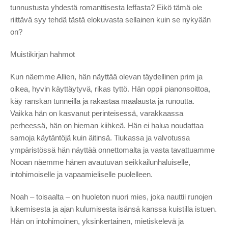
tunnustusta yhdestä romanttisesta leffasta? Eikö tämä ole
riittävä syy tehdä tästä elokuvasta sellainen kuin se nykyään
on?
Muistikirjan hahmot
Kun näemme Allien, hän näyttää olevan täydellinen prim ja
oikea, hyvin käyttäytyvä, rikas tyttö. Hän oppii pianonsoittoa,
käy ranskan tunneilla ja rakastaa maalausta ja runoutta.
Vaikka hän on kasvanut perinteisessä, varakkaassa
perheessä, hän on hieman kiihkeä. Hän ei halua noudattaa
samoja käytäntöjä kuin äitinsä. Tiukassa ja valvotussa
ympäristössä hän näyttää onnettomalta ja vasta tavattuamme
Nooan näemme hänen avautuvan seikkailunhaluiselle,
intohimoiselle ja vapaamieliselle puolelleen.
Noah – toisaalta – on huoleton nuori mies, joka nauttii runojen
lukemisesta ja ajan kulumisesta isänsä kanssa kuistilla istuen.
Hän on intohimoinen, yksinkertainen, mietiskelevä ja