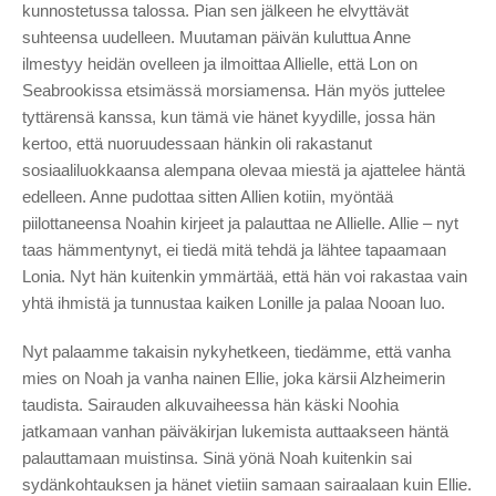
kunnostetussa talossa. Pian sen jälkeen he elvyttävät
suhteensa uudelleen. Muutaman päivän kuluttua Anne
ilmestyy heidän ovelleen ja ilmoittaa Allielle, että Lon on
Seabrookissa etsimässä morsiamensa. Hän myös juttelee
tyttärensä kanssa, kun tämä vie hänet kyydille, jossa hän
kertoo, että nuoruudessaan hänkin oli rakastanut
sosiaaliluokkaansa alempana olevaa miestä ja ajattelee häntä
edelleen. Anne pudottaa sitten Allien kotiin, myöntää
piilottaneensa Noahin kirjeet ja palauttaa ne Allielle. Allie – nyt
taas hämmentynyt, ei tiedä mitä tehdä ja lähtee tapaamaan
Lonia. Nyt hän kuitenkin ymmärtää, että hän voi rakastaa vain
yhtä ihmistä ja tunnustaa kaiken Lonille ja palaa Nooan luo.
Nyt palaamme takaisin nykyhetkeen, tiedämme, että vanha
mies on Noah ja vanha nainen Ellie, joka kärsii Alzheimerin
taudista. Sairauden alkuvaiheessa hän käski Noohia
jatkamaan vanhan päiväkirjan lukemista auttaakseen häntä
palauttamaan muistinsa. Sinä yönä Noah kuitenkin sai
sydänkohtauksen ja hänet vietiin samaan sairaalaan kuin Ellie.