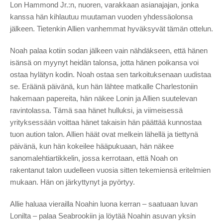
Lon Hammond Jr.:n, nuoren, varakkaan asianajajan, jonka
kanssa hän kihlautuu muutaman vuoden yhdessäolonsa
jälkeen. Tietenkin Allien vanhemmat hyväksyvät tämän ottelun.
Noah palaa kotiin sodan jälkeen vain nähdäkseen, että hänen
isänsä on myynyt heidän talonsa, jotta hänen poikansa voi
ostaa hylätyn kodin. Noah ostaa sen tarkoituksenaan uudistaa
se. Eräänä päivänä, kun hän lähtee matkalle Charlestoniin
hakemaan papereita, hän näkee Lonin ja Allien suutelevan
ravintolassa. Tämä saa hänet hulluksi, ja viimeisessä
yrityksessään voittaa hänet takaisin hän päättää kunnostaa
tuon aution talon. Allien häät ovat melkein lähellä ja tiettynä
päivänä, kun hän kokeilee hääpukuaan, hän näkee
sanomalehtiartikkelin, jossa kerrotaan, että Noah on
rakentanut talon uudelleen vuosia sitten tekemiensä eritelmien
mukaan. Hän on järkyttynyt ja pyörtyy.
Allie haluaa vierailla Noahin luona kerran – saatuaan luvan
Lonilta – palaa Seabrookiin ja löytää Noahin asuvan yksin