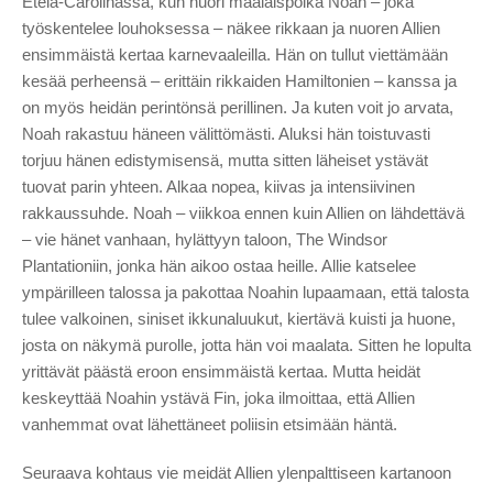
Etelä-Carolinassa, kun nuori maalaispoika Noah – joka
työskentelee louhoksessa – näkee rikkaan ja nuoren Allien
ensimmäistä kertaa karnevaaleilla. Hän on tullut viettämään
kesää perheensä – erittäin rikkaiden Hamiltonien – kanssa ja
on myös heidän perintönsä perillinen. Ja kuten voit jo arvata,
Noah rakastuu häneen välittömästi. Aluksi hän toistuvasti
torjuu hänen edistymisensä, mutta sitten läheiset ystävät
tuovat parin yhteen. Alkaa nopea, kiivas ja intensiivinen
rakkaussuhde. Noah – viikkoa ennen kuin Allien on lähdettävä
– vie hänet vanhaan, hylättyyn taloon, The Windsor
Plantationiin, jonka hän aikoo ostaa heille. Allie katselee
ympärilleen talossa ja pakottaa Noahin lupaamaan, että talosta
tulee valkoinen, siniset ikkunaluukut, kiertävä kuisti ja huone,
josta on näkymä purolle, jotta hän voi maalata. Sitten he lopulta
yrittävät päästä eroon ensimmäistä kertaa. Mutta heidät
keskeyttää Noahin ystävä Fin, joka ilmoittaa, että Allien
vanhemmat ovat lähettäneet poliisin etsimään häntä.
Seuraava kohtaus vie meidät Allien ylenpalttiseen kartanoon