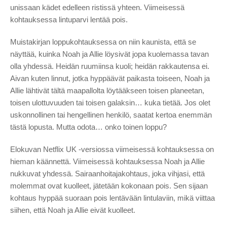
unissaan kädet edelleen ristissä yhteen. Viimeisessä
kohtauksessa lintuparvi lentää pois.
Muistakirjan loppukohtauksessa on niin kaunista, että se
näyttää, kuinka Noah ja Allie löysivät jopa kuolemassa tavan
olla yhdessä. Heidän ruumiinsa kuoli; heidän rakkautensa ei.
Aivan kuten linnut, jotka hyppäävät paikasta toiseen, Noah ja
Allie lähtivät tältä maapallolta löytääkseen toisen planeetan,
toisen ulottuvuuden tai toisen galaksin… kuka tietää. Jos olet
uskonnollinen tai hengellinen henkilö, saatat kertoa enemmän
tästä lopusta. Mutta odota… onko toinen loppu?
Elokuvan Netflix UK -versiossa viimeisessä kohtauksessa on
hieman käännettä. Viimeisessä kohtauksessa Noah ja Allie
nukkuvat yhdessä. Sairaanhoitajakohtaus, joka vihjasi, että
molemmat ovat kuolleet, jätetään kokonaan pois. Sen sijaan
kohtaus hyppää suoraan pois lentävään lintulaviin, mikä viittaa
siihen, että Noah ja Allie eivät kuolleet.