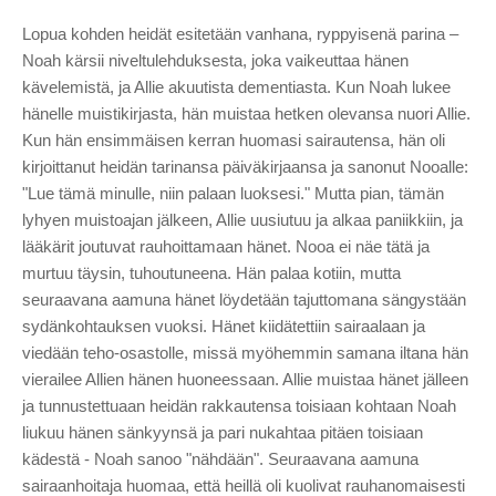
Lopua kohden heidät esitetään vanhana, ryppyisenä parina –
Noah kärsii niveltulehduksesta, joka vaikeuttaa hänen
kävelemistä, ja Allie akuutista dementiasta. Kun Noah lukee
hänelle muistikirjasta, hän muistaa hetken olevansa nuori Allie.
Kun hän ensimmäisen kerran huomasi sairautensa, hän oli
kirjoittanut heidän tarinansa päiväkirjaansa ja sanonut Nooalle:
"Lue tämä minulle, niin palaan luoksesi." Mutta pian, tämän
lyhyen muistoajan jälkeen, Allie uusiutuu ja alkaa paniikkiin, ja
lääkärit joutuvat rauhoittamaan hänet. Nooa ei näe tätä ja
murtuu täysin, tuhoutuneena. Hän palaa kotiin, mutta
seuraavana aamuna hänet löydetään tajuttomana sängystään
sydänkohtauksen vuoksi. Hänet kiidätettiin sairaalaan ja
viedään teho-osastolle, missä myöhemmin samana iltana hän
vierailee Allien hänen huoneessaan. Allie muistaa hänet jälleen
ja tunnustettuaan heidän rakkautensa toisiaan kohtaan Noah
liukuu hänen sänkyynsä ja pari nukahtaa pitäen toisiaan
kädestä - Noah sanoo "nähdään". Seuraavana aamuna
sairaanhoitaja huomaa, että heillä oli kuolivat rauhanomaisesti