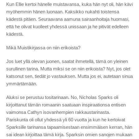
Kun Ellie kertoi hänelle muistavansa, kuka hän nyt oli, hän kävi
myöhemmin hänen luonaan. Kaksikko nukahti toistensa
kädestä pitäen. Seuraavana aamuna sairaanhoitaja huomasi,
että he olivat kuolleet yhdessä unissaan ja he pitivät edelleen
kädestä.
Mikä Muistikirjassa on niin erikoista?
Jos luet yllä olevan juonen, saatat ihmetellä, tämä on yleinen
surullinen tarina. Mutta miksi se on niin erikoista? Nyt, jos olet
katsonut sen, tiedät jo vastauksen. Mutta jos ei, autetaan sinua
ymmärtämään.
Aluksi se perustuu tositarinaan. No, Nicholas Sparks oli
kirjoittanut tämän romaanin saatuaan inspiraationsa entisen
vaimonsa Cathyn isovanhempien rakkaustarinasta.
Pariskunta oli ollut yhdessä yli 60 vuotta ja kun he kertoivat
Sparksille tarinansa tapaamisestaan ​​ensimmäisen kerran, hän
sai idean kirjoittaa tämä kirja. Sparksin omien sanojen mukaan