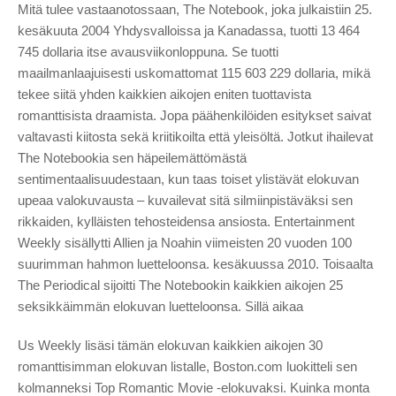
Mitä tulee vastaanotossaan, The Notebook, joka julkaistiin 25.
kesäkuuta 2004 Yhdysvalloissa ja Kanadassa, tuotti 13 464
745 dollaria itse avausviikonloppuna. Se tuotti
maailmanlaajuisesti uskomattomat 115 603 229 dollaria, mikä
tekee siitä yhden kaikkien aikojen eniten tuottavista
romanttisista draamista. Jopa päähenkilöiden esitykset saivat
valtavasti kiitosta sekä kriitikoilta että yleisöltä. Jotkut ihailevat
The Notebookia sen häpeilemättömästä
sentimentaalisuudestaan, kun taas toiset ylistävät elokuvan
upeaa valokuvausta – kuvailevat sitä silmiinpistäväksi sen
rikkaiden, kylläisten tehosteidensa ansiosta. Entertainment
Weekly sisällytti Allien ja Noahin viimeisten 20 vuoden 100
suurimman hahmon luetteloonsa. kesäkuussa 2010. Toisaalta
The Periodical sijoitti The Notebookin kaikkien aikojen 25
seksikkäimmän elokuvan luetteloonsa. Sillä aikaa
Us Weekly lisäsi tämän elokuvan kaikkien aikojen 30
romanttisimman elokuvan listalle, Boston.com luokitteli sen
kolmanneksi Top Romantic Movie -elokuvaksi. Kuinka monta