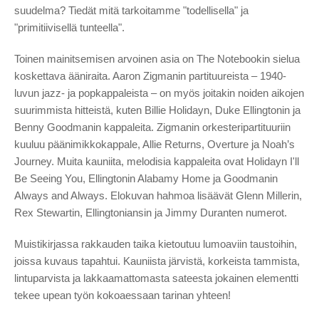
suudelma? Tiedät mitä tarkoitamme "todellisella" ja
"primitiivisellä tunteella".
Toinen mainitsemisen arvoinen asia on The Notebookin sielua
koskettava ääniraita. Aaron Zigmanin partituureista – 1940-
luvun jazz- ja popkappaleista – on myös joitakin noiden aikojen
suurimmista hitteistä, kuten Billie Holidayn, Duke Ellingtonin ja
Benny Goodmanin kappaleita. Zigmanin orkesteripartituuriin
kuuluu päänimikkokappale, Allie Returns, Overture ja Noah’s
Journey. Muita kauniita, melodisia kappaleita ovat Holidayn I'll
Be Seeing You, Ellingtonin Alabamy Home ja Goodmanin
Always and Always. Elokuvan hahmoa lisäävät Glenn Millerin,
Rex Stewartin, Ellingtoniansin ja Jimmy Duranten numerot.
Muistikirjassa rakkauden taika kietoutuu lumoaviin taustoihin,
joissa kuvaus tapahtui. Kauniista järvistä, korkeista tammista,
lintuparvista ja lakkaamattomasta sateesta jokainen elementti
tekee upean työn kokoaessaan tarinan yhteen!