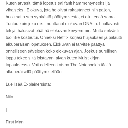
Kuten arvasit, tämä lopetus sai fanit hämmentyneeksi ja
vihaiseksi. Elokuva, jota he olivat rakastaneet niin paljon,
huolimatta sen synkästä päättymisestä, ei ollut enää sama.
Tuntuu kuin joku olisi muuttanut elokuvan DNA:ta. Luultavasti
tekijät halusivat päättää elokuvan kevyemmin. Mutta selvästi
tuo liike kostautui. Onneksi Netflix korjasi huijauksen ja palautti
alkuperäisen lopetuksen. Elokuvan ei tarvitse päättyä
onnelliseen säveleen koko elokuvan ajan. Joskus surullinen
loppu tekee siitä loistavan, aivan kuten Muistikirjan
tapauksessa. Voit edelleen katsoa The Notebookin täältä
alkuperäisellä päättymisellään.
Lue lisää Explainersista:
Nita
|
First Man