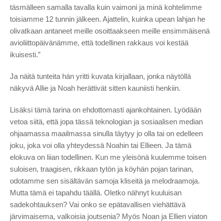
täsmälleen samalla tavalla kuin vaimoni ja minä kohtelimme
toisiamme 12 tunnin jälkeen. Ajattelin, kuinka upean lahjan he
olivatkaan antaneet meille osoittaakseen meille ensimmäisenä
avioliittopäivänämme, että todellinen rakkaus voi kestää
ikuisesti.”
Ja näitä tunteita hän yritti kuvata kirjallaan, jonka näytöllä
näkyvä Allie ja Noah herättivät sitten kauniisti henkiin.
Lisäksi tämä tarina on ehdottomasti ajankohtainen. Lyödään
vetoa siitä, että jopa tässä teknologian ja sosiaalisen median
ohjaamassa maailmassa sinulla täytyy jo olla tai on edelleen
joku, joka voi olla yhteydessä Noahin tai Ellieen. Ja tämä
elokuva on liian todellinen. Kun me yleisönä kuulemme toisen
suloisen, traagisen, rikkaan tytön ja köyhän pojan tarinan,
odotamme sen sisältävän samoja kliseitä ja melodraamoja.
Mutta tämä ei tapahdu täällä. Oletko nähnyt kuuluisan
sadekohtauksen? Vai onko se epätavallisen viehättävä
järvimaisema, valkoisia joutsenia? Myös Noan ja Ellien viaton