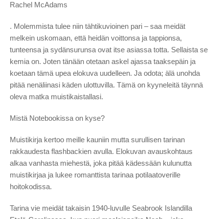
Rachel McAdams
. Molemmista tulee niin tähtikuvioinen pari – saa meidät
melkein uskomaan, että heidän voittonsa ja tappionsa,
tunteensa ja sydänsurunsa ovat itse asiassa totta. Sellaista se
kemia on. Joten tänään otetaan askel ajassa taaksepäin ja
koetaan tämä upea elokuva uudelleen. Ja odota; älä unohda
pitää nenäliinasi käden ulottuvilla. Tämä on kyyneleitä täynnä
oleva matka muistikaistallasi.
Mistä Notebookissa on kyse?
Muistikirja kertoo meille kauniin mutta surullisen tarinan
rakkaudesta flashbackien avulla. Elokuvan avauskohtaus
alkaa vanhasta miehestä, joka pitää kädessään kulunutta
muistikirjaa ja lukee romanttista tarinaa potilaatoverille
hoitokodissa.
Tarina vie meidät takaisin 1940-luvulle Seabrook Islandilla