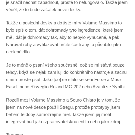
je snažil nechat zapadnout, prostě to nefungovalo. Takže jsem
věděl, že to bude začátek nové desky.
Takže u poslední desky a do jisté míry Volume Massimo to
bylo spíš o tom, dát dohromady tyto ingredience, které jsem
měl, dát je dohromady tak, aby to nebylo vynucené, a pak
tvarovat rohy a vyhlazovat určité části aby to působilo jako
ucelené dílo.
Je to méně o psaní všeho současně, což se mi stává pouze
tehdy, když se nějak zamiluji do konkrétního nástroje a začnu
s ním prostě psát. Jako [co] se stalo se sérií Forse a Music
Easel, nebo Risveglio Roland MC-202 nebo Avanti se Synthi.
Rozdíl mezi Volume Massimo a Scuro Chiaro je v tom, že
jsem na nové desce použil Stregu, protože prototypy jsem
během té doby samozřejmě měl. Takže jsem jej mohl
integrovat buď jako zpracovatelskou entitu nebo jako zdroj.
Terence: