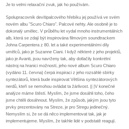
Je to velmi relaxační zvuk, jak ho používám.
Spolupracovník devítipalcového hřebíku jej používá ve svém
novém albu "Scuro Chiaro". Palcové nehty. Ale osobně je to
dokonalý umělec. V průběhu let vydal mnoho instrumentálních
alb, která se zdají být inspirována filmovým soundtrackem
Johna Carpentera z 80. let a také experimentálními díly
umělců, jako je Suzanne Ciani. I když některé z jeho projektů,
jako je Avanti, jsou navrženy tak, aby dotlačily konkrétní
nástroj na hranici možností, jeho nové album Scuro Chiaro
(vydáno 11. června) čerpá inspiraci z jeho rozsáhlé sbírky
syntezátorů, která bude inspirovat Většina syntezátorových
nerdů, kteří se nemohou ovládat ta žárlivost. || |V konečné
analýze máme štěstí. Myslím, že jsme dosáhli toho, čeho
jsme chtěli dosáhnout. Myslím, že způsob, jakým jsou tyto
prvky prezentovány na Streze, je pro Stregu jedinečný.
Nemyslím si, že se dá něco implementovat tak, jak je
implementujeme. Myslím, že takhle lidé v podstatě reagují.