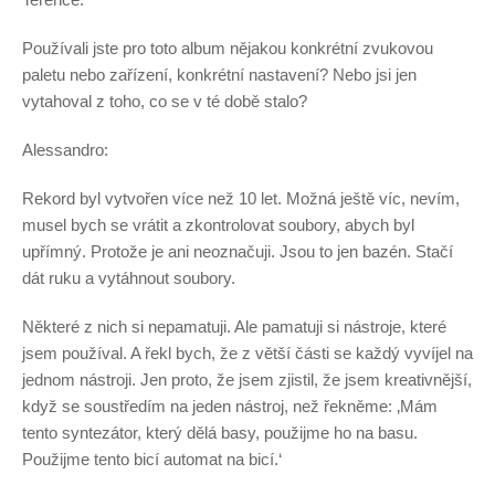
Používali jste pro toto album nějakou konkrétní zvukovou
paletu nebo zařízení, konkrétní nastavení? Nebo jsi jen
vytahoval z toho, co se v té době stalo?
Alessandro:
Rekord byl vytvořen více než 10 let. Možná ještě víc, nevím,
musel bych se vrátit a zkontrolovat soubory, abych byl
upřímný. Protože je ani neoznačuji. Jsou to jen bazén. Stačí
dát ruku a vytáhnout soubory.
Některé z nich si nepamatuji. Ale pamatuji si nástroje, které
jsem používal. A řekl bych, že z větší části se každý vyvíjel na
jednom nástroji. Jen proto, že jsem zjistil, že jsem kreativnější,
když se soustředím na jeden nástroj, než řekněme: ‚Mám
tento syntezátor, který dělá basy, použijme ho na basu.
Použijme tento bicí automat na bicí.‘