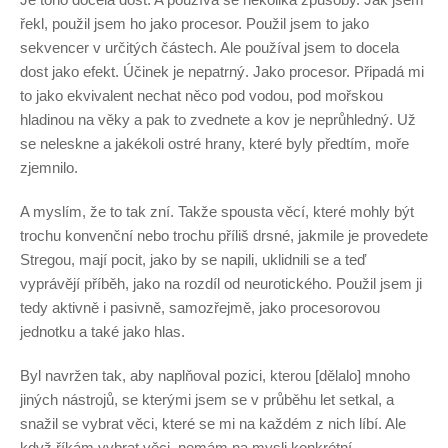
řekl, použil jsem ho jako procesor. Použil jsem to jako
sekvencer v určitých částech. Ale používal jsem to docela
dost jako efekt. Účinek je nepatrný. Jako procesor. Připadá mi
to jako ekvivalent nechat něco pod vodou, pod mořskou
hladinou na věky a pak to zvednete a kov je neprůhledný. Už
se neleskne a jakékoli ostré hrany, které byly předtím, moře
zjemnilo.
A myslím, že to tak zní. Takže spousta věcí, které mohly být
trochu konvenční nebo trochu příliš drsné, jakmile je provedete
Stregou, mají pocit, jako by se napili, uklidnili se a teď
vyprávějí příběh, jako na rozdíl od neurotického. Použil jsem ji
tedy aktivně i pasivně, samozřejmě, jako procesorovou
jednotku a také jako hlas.
Byl navržen tak, aby naplňoval pozici, kterou [dělalo] mnoho
jiných nástrojů, se kterými jsem se v průběhu let setkal, a
snažil se vybrat věci, které se mi na každém z nich líbí. Ale
když říkám vybrat věci, nemám na mysli konkrétní