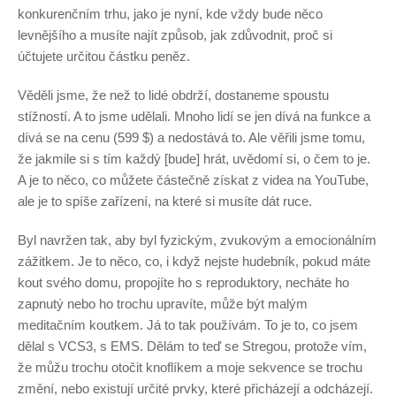
konkurenčním trhu, jako je nyní, kde vždy bude něco
levnějšího a musíte najít způsob, jak zdůvodnit, proč si
účtujete určitou částku peněz.
Věděli jsme, že než to lidé obdrží, dostaneme spoustu
stížností. A to jsme udělali. Mnoho lidí se jen dívá na funkce a
dívá se na cenu (599 $) a nedostává to. Ale věřili jsme tomu,
že jakmile si s tím každý [bude] hrát, uvědomí si, o čem to je.
A je to něco, co můžete částečně získat z videa na YouTube,
ale je to spíše zařízení, na které si musíte dát ruce.
Byl navržen tak, aby byl fyzickým, zvukovým a emocionálním
zážitkem. Je to něco, co, i když nejste hudebník, pokud máte
kout svého domu, propojíte ho s reproduktory, necháte ho
zapnutý nebo ho trochu upravíte, může být malým
meditačním koutkem. Já to tak používám. To je to, co jsem
dělal s VCS3, s EMS. Dělám to teď se Stregou, protože vím,
že můžu trochu otočit knoflíkem a moje sekvence se trochu
změní, nebo existují určité prvky, které přicházejí a odcházejí.