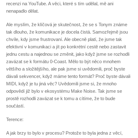
recenzi na YouTube. A věci, které s tím udělal, mě ani
nenapadlo dělat.
Ale myslím, že klíčová je skutečnost, že se s Tonym známe
tak dlouho, že komunikace je docela čistá. Samozřejmě jsou
chvíle, kdy jsme frustrovaní. Ale obecně platí, že jsme tak
efektivní v komunikaci a jít po konkrétní cestě nebo zastavit
jednu cestu a najednou se změnit, jako když jsme se rozhodli
zavázat se k formátu 0-Coast. Mělo to být něco mnohem
většího a složitějšího, ale pak jsme si uvědomili, proč byste
dávali sekvencer, když máme tento formát? Proč byste dávali
MIDI, když je tu jiná věc? Uvědomili jsme si, že mnoho
odpovědí již bylo v ekosystému Make Noise. Tak jsme se
prostě rozhodli zavázat se k tomu a cítíme, že to bude
součástí.
Terence:
A jak brzy to bylo v procesu? Protože to byla jedna z věcí,