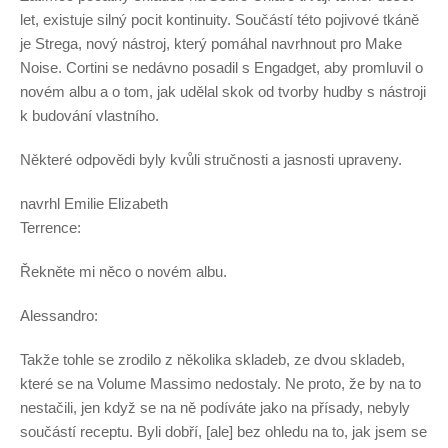
let, existuje silný pocit kontinuity. Součástí této pojivové tkáně
je Strega, nový nástroj, který pomáhal navrhnout pro Make
Noise. Cortini se nedávno posadil s Engadget, aby promluvil o
novém albu a o tom, jak udělal skok od tvorby hudby s nástroji
k budování vlastního.
Některé odpovědi byly kvůli stručnosti a jasnosti upraveny.
navrhl Emilie Elizabeth
Terrence:
Řekněte mi něco o novém albu.
Alessandro:
Takže tohle se zrodilo z několika skladeb, ze dvou skladeb,
které se na Volume Massimo nedostaly. Ne proto, že by na to
nestačili, jen když se na ně podíváte jako na přísady, nebyly
součástí receptu. Byli dobří, [ale] bez ohledu na to, jak jsem se