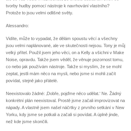
tvorby hudby pomocí nástroje k navrhování vlastního?
Protože to jsou velmi odlišné světy.
Alessandro:
Vidíte, může to vypadat, že dělám spoustu věcí a všechny
jsou velmi naplánované, ale ve skutečnosti nejsou. Tony je můj
velký přítel. Použil jsem jeho věci, on a Kelly a všichni v Make
Noise, opravdu. Takže jsem věděl, že věnuje pozornost tomu,
co nebo jak používám nástroje. Takže si myslím, že se mohl
zeptat, jestli mám něco na mysli, nebo jsme si mohli začít
povídat, stejně jako přátelé.
Neexistovalo žádné: ‚Dobře, pojďme něco udělat.‘ Ne. Žádný
konkrétní plán neexistoval. Prostě jsme začali improvizovat na
nápady. A vlastně jsem našel náčrtky z prvního setkání v New
Yorku, kdy jsme se potkali a začali si povídat. A úplně jinde,
než kde jsme skončili.