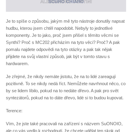
Je to spíše o způsobu, jakým mě tyto nástroje donutily napsat
hudbu, kterou jsem chtěl napodobit. Nebyly to jednotlivé
komponenty. Je to jako, proč jsem přišel s těmito věcmi se
Synthi? Proč s MC202 přicházím na tyto věci? Proč? A pak
pomalu najdete odpovědi na tyto otázky a pak tak nějak
přijdete na svůj vlastní způsob, jak být v tomto stavu s
hardwarem.
Je zřejmé, že nikdy nemáte jistotu, že na to lidé zareagují
pozitivně. To se nikdy nedá říct. Nemůžete navrhnout něco, co
by se lidem líbilo, pokud na to nedáte dřevo. A pak pro svět
syntezátorů, pokud na to dáte dřevo, lidé si to budou kupovat.
Terence:
Vím, že jste také pracovali na zařízení s názvem SuONOIO,
ale co vás vedlo k rozhodnutí, že chcete udělat ten skok od