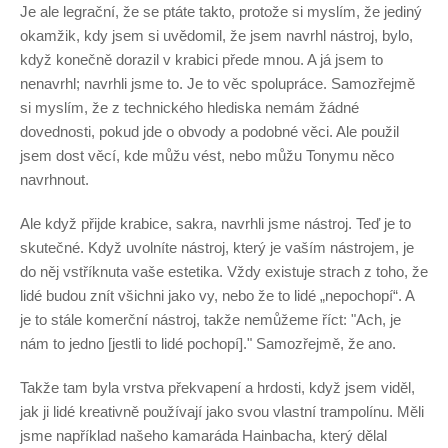
Je ale legrační, že se ptáte takto, protože si myslím, že jediný
okamžik, kdy jsem si uvědomil, že jsem navrhl nástroj, bylo,
když konečně dorazil v krabici přede mnou. A já jsem to
nenavrhl; navrhli jsme to. Je to věc spolupráce. Samozřejmě
si myslím, že z technického hlediska nemám žádné
dovednosti, pokud jde o obvody a podobné věci. Ale použil
jsem dost věcí, kde můžu vést, nebo můžu Tonymu něco
navrhnout.
Ale když přijde krabice, sakra, navrhli jsme nástroj. Teď je to
skutečné. Když uvolníte nástroj, který je vaším nástrojem, je
do něj vstříknuta vaše estetika. Vždy existuje strach z toho, že
lidé budou znít všichni jako vy, nebo že to lidé „nepochopí“. A
je to stále komerční nástroj, takže nemůžeme říct: "Ach, je
nám to jedno [jestli to lidé pochopí]." Samozřejmě, že ano.
Takže tam byla vrstva překvapení a hrdosti, když jsem viděl,
jak ji lidé kreativně používají jako svou vlastní trampolínu. Měli
jsme například našeho kamaráda Hainbacha, který dělal