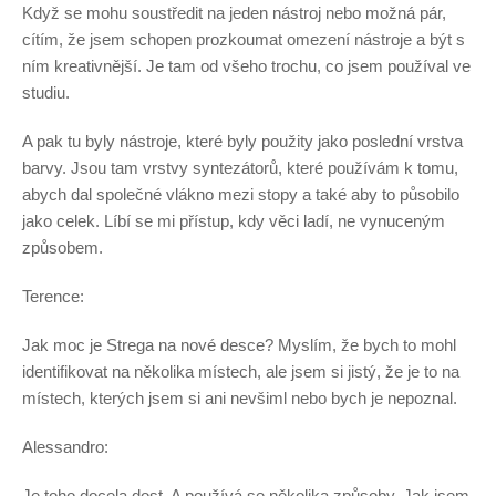
Když se mohu soustředit na jeden nástroj nebo možná pár,
cítím, že jsem schopen prozkoumat omezení nástroje a být s
ním kreativnější. Je tam od všeho trochu, co jsem používal ve
studiu.
A pak tu byly nástroje, které byly použity jako poslední vrstva
barvy. Jsou tam vrstvy syntezátorů, které používám k tomu,
abych dal společné vlákno mezi stopy a také aby to působilo
jako celek. Líbí se mi přístup, kdy věci ladí, ne vynuceným
způsobem.
Terence:
Jak moc je Strega na nové desce? Myslím, že bych to mohl
identifikovat na několika místech, ale jsem si jistý, že je to na
místech, kterých jsem si ani nevšiml nebo bych je nepoznal.
Alessandro:
Je toho docela dost. A používá se několika způsoby. Jak jsem