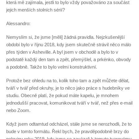
která mě zajímala, jestli to bylo vždy považováno za součást
jejich menších stolních sérií?
Alessandro:
Nemyslím si, že jsme [měli] žádná pravidla. Nejzkušenější
období bylo v říjnu 2018, kdy jsem skutečně strávil něco málo
přes týden v Asheville. A byl jsem v obchodě a bylo to v
podstatě každý den tam a zpět, přemýšlel, a prkénko, obvody
a podobně. Takže to bylo velmi konstruktivní.
Protože bez ohledu na to, kolik toho tam a zpět můžete dělat,
tváří v tvář před okruhy, je to něco jako práce s hudebníky ve
studiu. Obecně platí, že pokud máte kapelu, je mnohem
jednodušší pracovat, komunikovat tváří v tvář, než přes e-mail
nebo Zoom.
Když jsem odtamtud odcházel, stále jsme se nerozhodli, že to
bude v tomto formátu. Řekl bych, že pravděpodobně brzy do
poloviny roku 2019, kdy jsme se zavázali k tomuto tvarovému