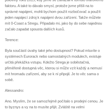
faktoru. A také to dávalo smysl, protože jsme přišli na to
správné napájení, mohli bychom použít rozbočovač a použít
jeden napájecí zdroj k napájení dvou zařízení. Takže můžete
mít 0-Coast a Stregu. Připadalo mi, jako by do sebe najednou
začalo zapadat spousta dalších kusů.
Terence:
Byla součástí úvahy také jeho dostupnost? Pokud mluvíte o
systémech Eurorack nebo samostatných modulech, existuje
určitá překážka vstupu. Kdežto Strega je soběstačná,
přiměřeně dostupná věc, kterou si může vzít každý a nemusí
mít hromadu zařízení, aby se k ní připojil. Je to věc sama o
sobě.
Alessandro:
Ano. Myslím, že se samozřejmě počítalo s prodejní cenou. Je
to byznys a vy na to musíte přijít. Zvláště na velmi