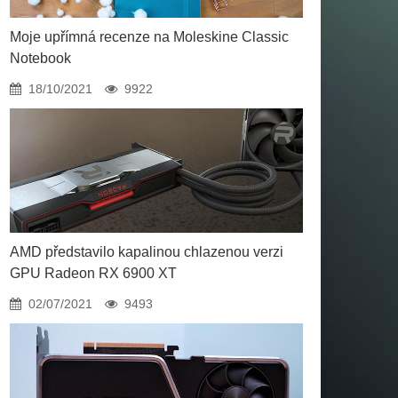
Moje upřímná recenze na Moleskine Classic
Notebook
18/10/2021
9922
AMD představilo kapalinou chlazenou verzi
GPU Radeon RX 6900 XT
02/07/2021
9493