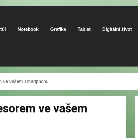
tůl
Notebook
Grafika
Tablet
Digitální život
m ve vašem smartphonu
esorem ve vašem