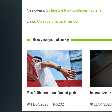
Nejnovější:
Sollten Sie PS -Kopfhörer kaufen?
Další:
Co si vzít na párty na lodi
Související články
Proč fitness nadšenci potřebují chytré hodinky
11/04/2023
5202
11/04/2023