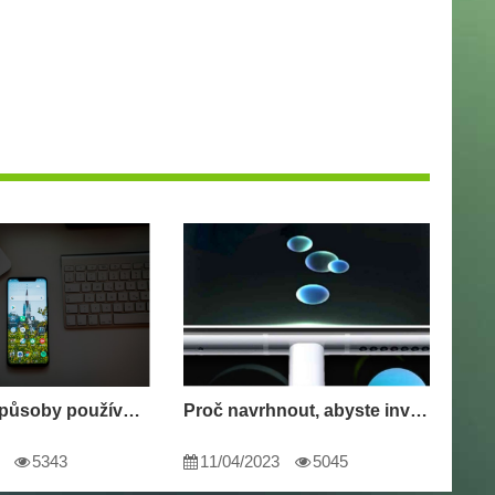
Inovativní způsoby používání smartphonu
Proč navrhnout, abyste investovali do smartphonu s rychlým nabíjením
5343
11/04/2023
5045