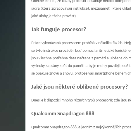
Obecně lze říci, že každý procesor obsahuje několik kompone
jádra (která zpracovávají instrukce), mezipaměti (které ukláda
jaké úlohy je třeba provést).
Jak funguje procesor?
Práce vykonávaná procesorem probíhá v několika fázích. Nej
se tyto instrukce provádějí buď pomocí aritmetické logické j
jsou všechna potřebná data načtena z paměti a uložena do me
výsledky zapsány zpět do paměti, aby je mohly později použít
se opakuje znovu a znovu, protože váš smartphone během dn
Jaké jsou některé oblíbené procesory?
Dnes je k dispozici mnoho různých typů procesorů; zde jsou ně
Qualcomm Snapdragon 888
Qualcomm Snapdragon 888 je jedním z nejvýkonnějších proceso