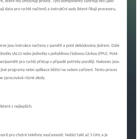
nt, které mu umožňují provoz. Tyto komponenty zahrnují věci jako
jí data pro rychlé načtení) a instrukční sady (které říkají procesoru,
prve jsou instrukce načteny z paměti a poté dekódovány jádrem. Dále
ednotky (ALU) nebo jednotky s pohyblivou řádovou čárkou (FPU). Poté
zipaměti pro rychlý přístup v případě potřeby později. Nakonec jsou
 jiné programy nebo aplikace běžící na vašem zařízení. Tento proces
e zpracovává různé úkoly.
které z nejlepších.
rů pro chytré telefony současnosti. Nabízí takt až 3 GHz a je