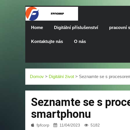
Home
Digitální příslušenství
pracovní s
Kontaktujte nás
O nás
Domov
>
Digitální život
> Seznamte se s procesore
Seznamte se s proc
smartphonu
fpfcorp
11/04/2023
5182