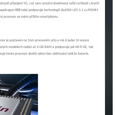
osti připojení 5G, což vám umožní dosáhnout vyšší rychlosti s kratší
napdragon 888 také podporuje technologii úložiště UFS 3.1 a LPDDR5
konný procesor ve svém příštím smartphonu.
cesor je postaven na 5nm procesním uzlu a má 6 jader (4 vysoce
asných modelech nabízí až 4 GB RAM a podporuje jak Wi-Fi 6E, tak
tuje tento procesor skvělý výkon bez obětování výdrže baterie.