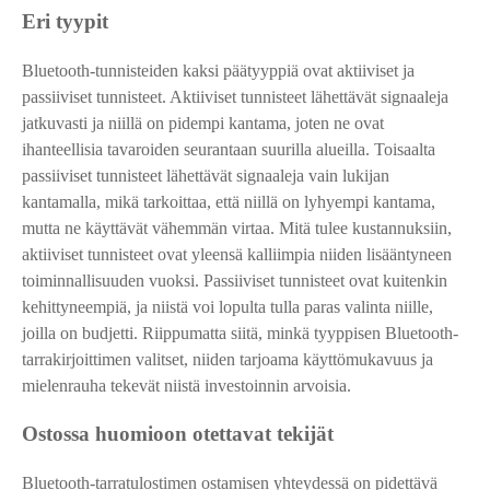
Eri tyypit
Bluetooth-tunnisteiden kaksi päätyyppiä ovat aktiiviset ja
passiiviset tunnisteet. Aktiiviset tunnisteet lähettävät signaaleja
jatkuvasti ja niillä on pidempi kantama, joten ne ovat
ihanteellisia tavaroiden seurantaan suurilla alueilla. Toisaalta
passiiviset tunnisteet lähettävät signaaleja vain lukijan
kantamalla, mikä tarkoittaa, että niillä on lyhyempi kantama,
mutta ne käyttävät vähemmän virtaa. Mitä tulee kustannuksiin,
aktiiviset tunnisteet ovat yleensä kalliimpia niiden lisääntyneen
toiminnallisuuden vuoksi. Passiiviset tunnisteet ovat kuitenkin
kehittyneempiä, ja niistä voi lopulta tulla paras valinta niille,
joilla on budjetti. Riippumatta siitä, minkä tyyppisen Bluetooth-
tarrakirjoittimen valitset, niiden tarjoama käyttömukavuus ja
mielenrauha tekevät niistä investoinnin arvoisia.
Ostossa huomioon otettavat tekijät
Bluetooth-tarratulostimen ostamisen yhteydessä on pidettävä