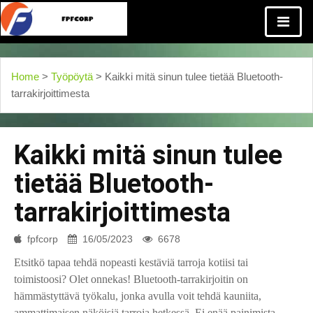
Home
>
Työpöytä
> Kaikki mitä sinun tulee tietää Bluetooth-
tarrakirjoittimesta
Kaikki mitä sinun tulee
tietää Bluetooth-
tarrakirjoittimesta
fpfcorp
16/05/2023
6678
Etsitkö tapaa tehdä nopeasti kestäviä tarroja kotiisi tai
toimistoosi? Olet onnekas! Bluetooth-tarrakirjoitin on
hämmästyttävä työkalu, jonka avulla voit tehdä kauniita,
ammattimaisen näköisiä tarroja hetkessä. Ei enää painimista