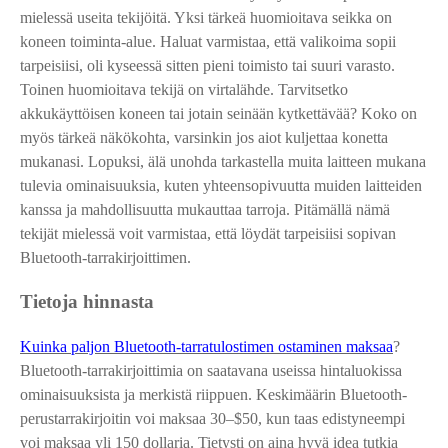
mielessä useita tekijöitä. Yksi tärkeä huomioitava seikka on
koneen toiminta-alue. Haluat varmistaa, että valikoima sopii
tarpeisiisi, oli kyseessä sitten pieni toimisto tai suuri varasto.
Toinen huomioitava tekijä on virtalähde. Tarvitsetko
akkukäyttöisen koneen tai jotain seinään kytkettävää? Koko on
myös tärkeä näkökohta, varsinkin jos aiot kuljettaa konetta
mukanasi. Lopuksi, älä unohda tarkastella muita laitteen mukana
tulevia ominaisuuksia, kuten yhteensopivuutta muiden laitteiden
kanssa ja mahdollisuutta mukauttaa tarroja. Pitämällä nämä
tekijät mielessä voit varmistaa, että löydät tarpeisiisi sopivan
Bluetooth-tarrakirjoittimen.
Tietoja hinnasta
Kuinka paljon Bluetooth-tarratulostimen ostaminen maksaa
?
Bluetooth-tarrakirjoittimia on saatavana useissa hintaluokissa
ominaisuuksista ja merkistä riippuen. Keskimäärin Bluetooth-
perustarrakirjoitin voi maksaa 30–$
5
0, kun taas edistyneempi
voi maksaa yli 150 dollaria. Tietysti on aina hyvä idea tutkia