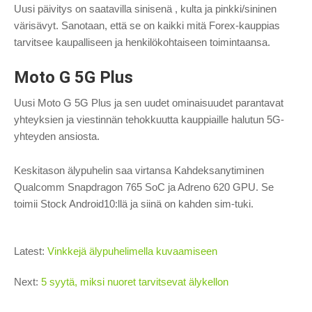
Uusi päivitys on saatavilla sinisenä , kulta ja pinkki/sininen
värisävyt. Sanotaan, että se on kaikki mitä Forex-kauppias
tarvitsee kaupalliseen ja henkilökohtaiseen toimintaansa.
Moto G 5G Plus
Uusi Moto G 5G Plus ja sen uudet ominaisuudet parantavat
yhteyksien ja viestinnän tehokkuutta kauppiaille halutun 5G-
yhteyden ansiosta.
Keskitason älypuhelin saa virtansa Kahdeksanytiminen
Qualcomm Snapdragon 765 SoC ja Adreno 620 GPU. Se
toimii Stock Android10:llä ja siinä on kahden sim-tuki.
Latest:
Vinkkejä älypuhelimella kuvaamiseen
Next:
5 syytä, miksi nuoret tarvitsevat älykellon