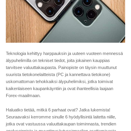
Teknologia kehittyy harppauksin ja uuteen vuoteen mennessä
älypuhelimilla on tekniset tiedot, joita jokainen kauppias
tarvitsee valuuttakaupasta. Painopiste on täysin muuttunut
suurista tietokonelaitteista (PC ja kannettava tietokone)
uskomattoman tehokkaiksi älypuhelimiksi, jotka toimivat
kaikenlaiseen kaupankäyntiin ja ovat ihanteellisia laajaan
Forex-maailmaan.
Haluatko tietää, mitkä 6 parhaat ovat? Jatka lukemista!
Seuraavaksi kerromme sinulle 6 hyödyllisintä laitetta niille,
jotka ovat vastuussa valuuttakaupan toiminnasta, trendien
analysoinnista ja myyntipysäytyssignaalien asettamisesta.