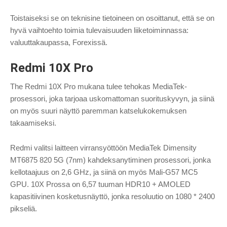
Toistaiseksi se on teknisine tietoineen on osoittanut, että se on
hyvä vaihtoehto toimia tulevaisuuden liiketoiminnassa:
valuuttakaupassa, Forexissä.
Redmi 10X Pro
The Redmi 10X Pro mukana tulee tehokas MediaTek-
prosessori, joka tarjoaa uskomattoman suorituskyvyn, ja siinä
on myös suuri näyttö paremman katselukokemuksen
takaamiseksi.
Redmi valitsi laitteen virransyöttöön MediaTek Dimensity
MT6875 820 5G (7nm) kahdeksanytiminen prosessori, jonka
kellotaajuus on 2,6 GHz, ja siinä on myös Mali-G57 MC5
GPU. 10X Prossa on 6,57 tuuman HDR10 + AMOLED
kapasitiivinen kosketusnäyttö, jonka resoluutio on 1080 * 2400
pikseliä.