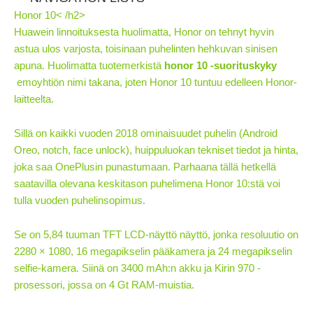
Honor 10< /h2>
Huawein linnoituksesta huolimatta, Honor on tehnyt hyvin
astua ulos varjosta, toisinaan puhelinten hehkuvan sinisen
apuna. Huolimatta tuotemerkistä
honor 10 -suorituskyky
emoyhtiön nimi takana, joten Honor 10 tuntuu edelleen Honor-
laitteelta.
Sillä on kaikki vuoden 2018 ominaisuudet puhelin (Android
Oreo, notch, face unlock), huippuluokan tekniset tiedot ja hinta,
joka saa OnePlusin punastumaan. Parhaana tällä hetkellä
saatavilla olevana keskitason puhelimena Honor 10:stä voi
tulla vuoden puhelinsopimus.
Se on 5,84 tuuman TFT LCD-näyttö näyttö, jonka resoluutio on
2280 × 1080, 16 megapikselin pääkamera ja 24 megapikselin
selfie-kamera. Siinä on 3400 mAh:n akku ja Kirin 970 -
prosessori, jossa on 4 Gt RAM-muistia.