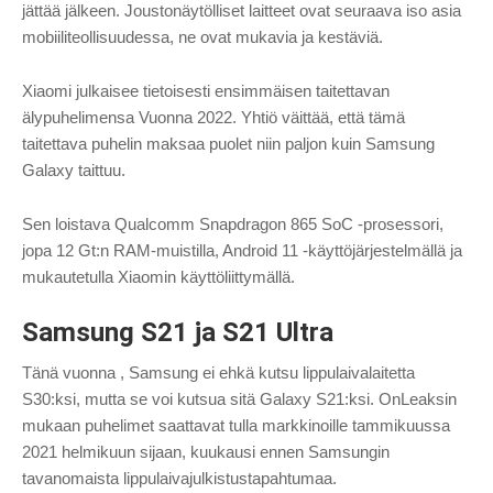
jättää jälkeen. Joustonäytölliset laitteet ovat seuraava iso asia
mobiiliteollisuudessa, ne ovat mukavia ja kestäviä.
Xiaomi julkaisee tietoisesti ensimmäisen taitettavan
älypuhelimensa Vuonna 2022. Yhtiö väittää, että tämä
taitettava puhelin maksaa puolet niin paljon kuin Samsung
Galaxy taittuu.
Sen loistava Qualcomm Snapdragon 865 SoC -prosessori,
jopa 12 Gt:n RAM-muistilla, Android 11 -käyttöjärjestelmällä ja
mukautetulla Xiaomin käyttöliittymällä.
Samsung S21 ja S21 Ultra
Tänä vuonna , Samsung ei ehkä kutsu lippulaivalaitetta
S30:ksi, mutta se voi kutsua sitä Galaxy S21:ksi. OnLeaksin
mukaan puhelimet saattavat tulla markkinoille tammikuussa
2021 helmikuun sijaan, kuukausi ennen Samsungin
tavanomaista lippulaivajulkistustapahtumaa.