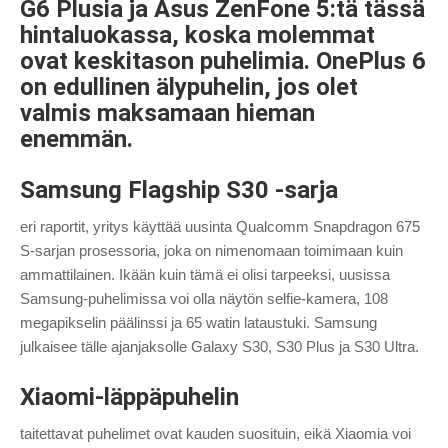
G6 Plusia ja Asus ZenFone 5:tä tässä
hintaluokassa, koska molemmat
ovat keskitason puhelimia. OnePlus 6
on edullinen älypuhelin, jos olet
valmis maksamaan hieman
enemmän.
Samsung Flagship S30 -sarja
eri raportit, yritys käyttää uusinta Qualcomm Snapdragon 675
S-sarjan prosessoria, joka on nimenomaan toimimaan kuin
ammattilainen. Ikään kuin tämä ei olisi tarpeeksi, uusissa
Samsung-puhelimissa voi olla näytön selfie-kamera, 108
megapikselin päälinssi ja 65 watin lataustuki. Samsung
julkaisee tälle ajanjaksolle Galaxy S30, S30 Plus ja S30 Ultra.
Xiaomi-läppäpuhelin
taitettavat puhelimet ovat kauden suosituin, eikä Xiaomia voi