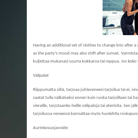
Having an additional set of clothes to change into after a 
as the party's mood may also shift after sunset.
Varmistaa
kuljettaa mukanasi suurta kukkaroa tai reppua. Jos koko y
Välipalat
Riippumatta siitä, tarjoaa juhlaveneesi tarjoilua tai ei,
saatat tulla nälkäiseksi ennen kuin ruoka tarjoillaan tai hal
vieraille, tarjotaanko heille välipaloja tai aterioita. Sen jäl
tarjoilussa veneessä kannattaa myös huolehtia roskapusse
Aurinkosuojavoide