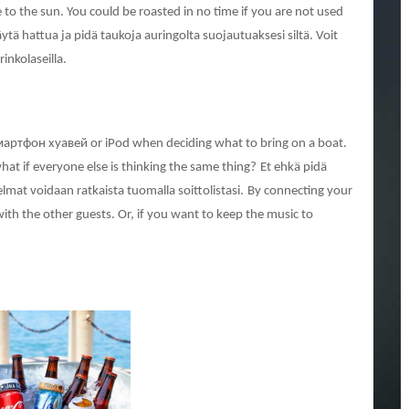
e to the sun. You could be roasted in no time if you are not used
ytä hattua ja pidä taukoja auringolta suojautuaksesi siltä. Voit
rinkolaseilla.
смартфон хуавей or iPod when deciding what to bring on a boat.
what if everyone else is thinking the same thing?
Et ehkä pidä
mat voidaan ratkaista tuomalla soittolistasi.
By connecting your
ith the other guests. Or, if you want to keep the music to