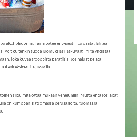
s alkoholijuomia. Tämä pätee erityisesti, jos päätät lähteä
naa; Voit kuitenkin tuoda luomuksiasi jatkuvasti.
Yritä yhdistää
aan, joka kuvaa trooppista paratiisia. Jos haluat pelata
si esisekoitetuilla juomilla.
etoinen siitä, mitä ottaa mukaan venejuhliin. Mutta entä jos laitat
 sinulla on kumppani katsomassa perusasioita, tuomassa
a.