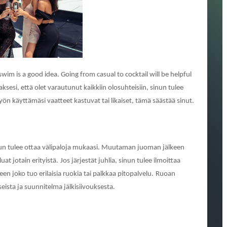
swim is a good idea. Going from casual to cocktail will be helpful
ksesi, että olet varautunut kaikkiin olosuhteisiin, sinun tulee
ön käyttämäsi vaatteet kastuvat tai likaiset, tämä säästää sinut.
 sinun tulee ottaa välipaloja mukaasi. Muutaman juoman jälkeen
uat jotain erityistä.
Jos järjestät juhlia, sinun tulee ilmoittaa
keen joko tuo erilaisia ​​ruokia tai palkkaa pitopalvelu.
Ruoan
ista ja suunnitelma jälkisiivouksesta.