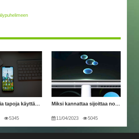
 älypuhelimeen
Innovatiivisia tapoja käyttää älypuhelintasi
Miksi kannattaa sijoittaa nopeasti latautuvaan älypuhelimeen
5345
11/04/2023
5045