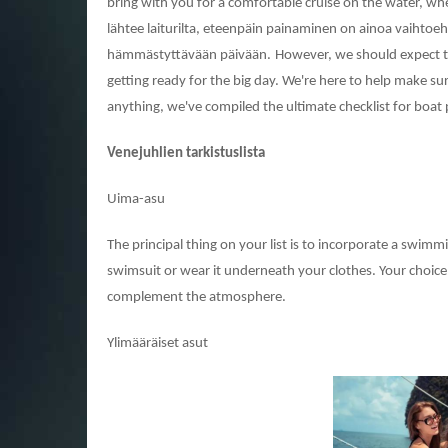
bring with you for a comfortable cruise on the water, whet
lähtee laiturilta, eteenpäin painaminen on ainoa vaihtoeh
hämmästyttävään päivään.
However, we should expect th
getting ready for the big day. We're here to help make s
anything, we've compiled the ultimate checklist for boat 
Venejuhlien tarkistuslista
Uima-asu
The principal thing on your list is to incorporate a swim
swimsuit or wear it underneath your clothes. Your choice
complement the atmosphere.
Ylimääräiset asut