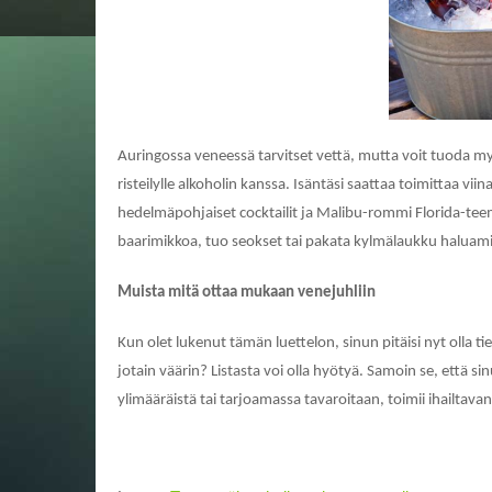
Auringossa veneessä tarvitset vettä, mutta voit tuoda myö
risteilylle alkoholin kanssa. Isäntäsi saattaa toimittaa vii
hedelmäpohjaiset cocktailit ja Malibu-rommi Florida-teem
baarimikkoa, tuo seokset tai pakata kylmälaukku haluamilla
Muista mitä ottaa mukaan venejuhliin
Kun olet lukenut tämän luettelon, sinun pitäisi nyt olla ti
jotain väärin? Listasta voi olla hyötyä. Samoin se, että
ylimääräistä tai tarjoamassa tavaroitaan, toimii ihailtavan