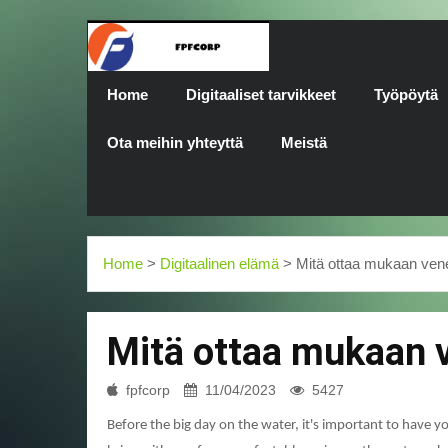
Home
Digitaaliset tarvikkeet
Työpöytä
Ota meihin yhteyttä
Meistä
Home
>
Digitaalinen elämä
> Mitä ottaa mukaan vene
Mitä ottaa mukaan v
fpfcorp
11/04/2023
5427
Before the big day on the water, it's important to have y