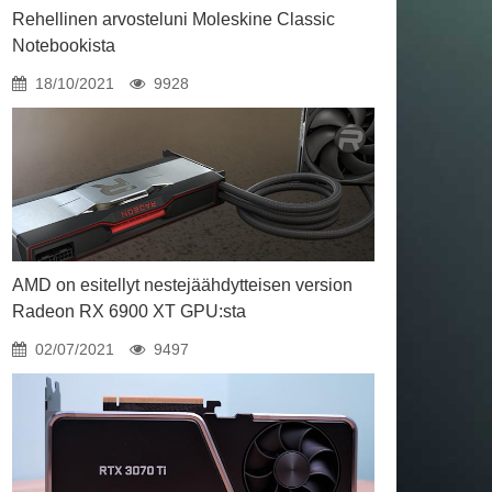
Rehellinen arvosteluni Moleskine Classic
Notebookista
18/10/2021
9928
AMD on esitellyt nestejäähdytteisen version
Radeon RX 6900 XT GPU:sta
02/07/2021
9497