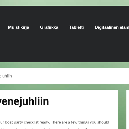
Muistikirja
Grafiikka
Tabletti
Digitaalinen elä
juhliin
enejuhliin
our boat party checklist ready. There are a few things you should