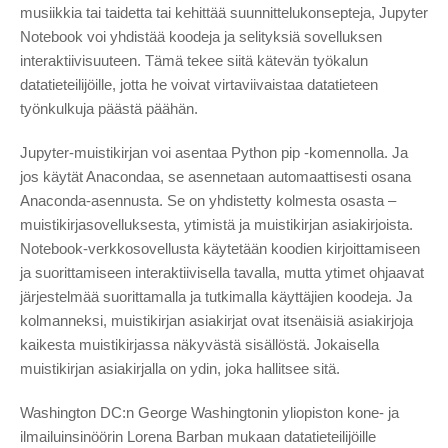
musiikkia tai taidetta tai kehittää suunnittelukonsepteja, Jupyter
Notebook voi yhdistää koodeja ja selityksiä sovelluksen
interaktiivisuuteen. Tämä tekee siitä kätevän työkalun
datatieteilijöille, jotta he voivat virtaviivaistaa datatieteen
työnkulkuja päästä päähän.
Jupyter-muistikirjan voi asentaa Python pip -komennolla. Ja
jos käytät Anacondaa, se asennetaan automaattisesti osana
Anaconda-asennusta. Se on yhdistetty kolmesta osasta –
muistikirjasovelluksesta, ytimistä ja muistikirjan asiakirjoista.
Notebook-verkkosovellusta käytetään koodien kirjoittamiseen
ja suorittamiseen interaktiivisella tavalla, mutta ytimet ohjaavat
järjestelmää suorittamalla ja tutkimalla käyttäjien koodeja. Ja
kolmanneksi, muistikirjan asiakirjat ovat itsenäisiä asiakirjoja
kaikesta muistikirjassa näkyvästä sisällöstä. Jokaisella
muistikirjan asiakirjalla on ydin, joka hallitsee sitä.
Washington DC:n George Washingtonin yliopiston kone- ja
ilmailuinsinöörin Lorena Barban mukaan datatieteilijöille