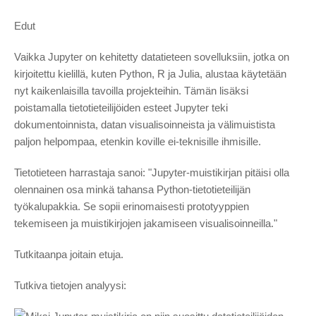
Edut
Vaikka Jupyter on kehitetty datatieteen sovelluksiin, jotka on
kirjoitettu kielillä, kuten Python, R ja Julia, alustaa käytetään
nyt kaikenlaisilla tavoilla projekteihin. Tämän lisäksi
poistamalla tietotieteilijöiden esteet Jupyter teki
dokumentoinnista, datan visualisoinneista ja välimuistista
paljon helpompaa, etenkin koville ei-teknisille ihmisille.
Tietotieteen harrastaja sanoi: "Jupyter-muistikirjan pitäisi olla
olennainen osa minkä tahansa Python-tietotieteilijän
työkalupakkia. Se sopii erinomaisesti prototyyppien
tekemiseen ja muistikirjojen jakamiseen visualisoinneilla."
Tutkitaanpa joitain etuja.
Tutkiva tietojen analyysi: