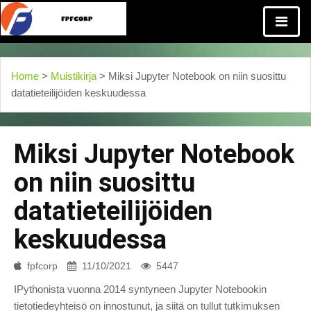
Home
>
Muistikirja
> Miksi Jupyter Notebook on niin suosittu
datatieteilijöiden keskuudessa
Miksi Jupyter Notebook
on niin suosittu
datatieteilijöiden
keskuudessa
fpfcorp
11/10/2021
5447
IPythonista vuonna 2014 syntyneen Jupyter Notebookin
tietotiedeyhteisö on innostunut, ja siitä on tullut tutkimuksen