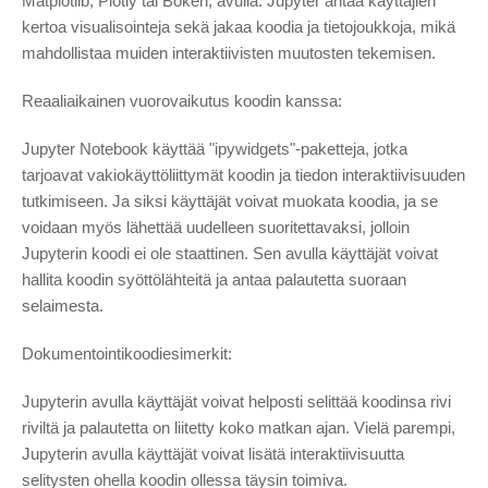
Matplotlib, Plotly tai Bokeh, avulla. Jupyter antaa käyttäjien
kertoa visualisointeja sekä jakaa koodia ja tietojoukkoja, mikä
mahdollistaa muiden interaktiivisten muutosten tekemisen.
Reaaliaikainen vuorovaikutus koodin kanssa:
Jupyter Notebook käyttää "ipywidgets"-paketteja, jotka
tarjoavat vakiokäyttöliittymät koodin ja tiedon interaktiivisuuden
tutkimiseen. Ja siksi käyttäjät voivat muokata koodia, ja se
voidaan myös lähettää uudelleen suoritettavaksi, jolloin
Jupyterin koodi ei ole staattinen. Sen avulla käyttäjät voivat
hallita koodin syöttölähteitä ja antaa palautetta suoraan
selaimesta.
Dokumentointikoodiesimerkit:
Jupyterin avulla käyttäjät voivat helposti selittää koodinsa rivi
riviltä ja palautetta on liitetty koko matkan ajan. Vielä parempi,
Jupyterin avulla käyttäjät voivat lisätä interaktiivisuutta
selitysten ohella koodin ollessa täysin toimiva.