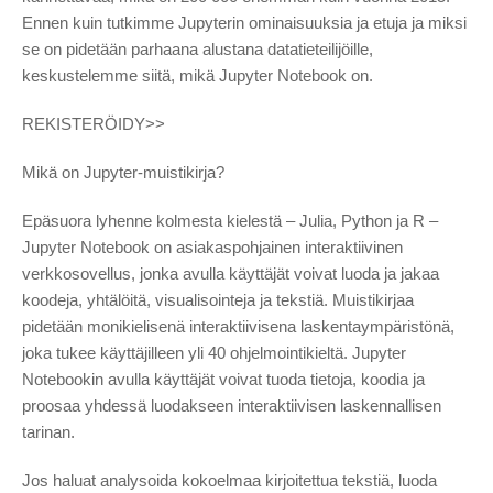
Ennen kuin tutkimme Jupyterin ominaisuuksia ja etuja ja miksi
se on pidetään parhaana alustana datatieteilijöille,
keskustelemme siitä, mikä Jupyter Notebook on.
REKISTERÖIDY>>
Mikä on Jupyter-muistikirja?
Epäsuora lyhenne kolmesta kielestä – Julia, Python ja R –
Jupyter Notebook on asiakaspohjainen interaktiivinen
verkkosovellus, jonka avulla käyttäjät voivat luoda ja jakaa
koodeja, yhtälöitä, visualisointeja ja tekstiä. Muistikirjaa
pidetään monikielisenä interaktiivisena laskentaympäristönä,
joka tukee käyttäjilleen yli 40 ohjelmointikieltä. Jupyter
Notebookin avulla käyttäjät voivat tuoda tietoja, koodia ja
proosaa yhdessä luodakseen interaktiivisen laskennallisen
tarinan.
Jos haluat analysoida kokoelmaa kirjoitettua tekstiä, luoda