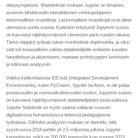
oletusympäristö. Määritelmän mukaan Jupyter on ilmainen,
avoimen lähdekoodin interaktiivinen verkkopohjainen
laskennallinen muistikirja. Laskennalliset muistikirjat ovat olleet
olemassa useita vuosia; Kuitenkin erityisesti Jupyterin suosio
on kasvanut räjähdysmäisesti viimeisten parin vuoden aikana.
Tämä näppärä työkalu tukee monikielistä ohjelmointia, ja siksi
siitä tuli tosiasiallinen valinta datatieteilijöille erilaisten koodien
harjoitteluun ja jakamiseen, nopeaan prototyyppien luomiseen
ja tutkivaan analyysiin.
Vaikka kielikohtaisista IDE:istä (Integrated Development
Environments), kuten PyCharm, Spyder tai Atom, ei ole pulaa
joustavuuden ja vuorovaikutteisuuden vuoksi, Jupyterin suosio
on kasvanut räjähdysmäisesti datatieteilijöiden keskuudessa.
Jupyter Notebook on myös saanut valtavan suosion
digitaalisissa humanistisissa tieteissä pedagogisena
työkaluna. GitHubin analyysin mukaan on laskettu, että
syyskuussa 2018 jaettiin yli 2,5 miljoonaa julkista Jupyter-
kannettavaa, mikä on 200 000 enemmän kuin vuonna 2015.