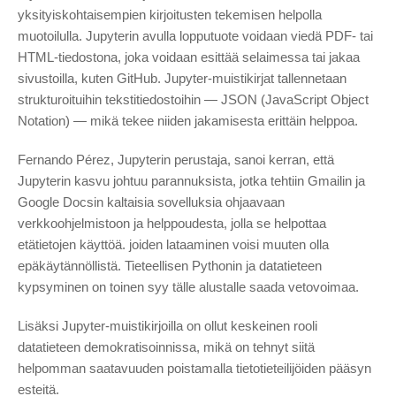
yksityiskohtaisempien kirjoitusten tekemisen helpolla
muotoilulla. Jupyterin avulla lopputuote voidaan viedä PDF- tai
HTML-tiedostona, joka voidaan esittää selaimessa tai jakaa
sivustoilla, kuten GitHub. Jupyter-muistikirjat tallennetaan
strukturoituihin tekstitiedostoihin — JSON (JavaScript Object
Notation) — mikä tekee niiden jakamisesta erittäin helppoa.
Fernando Pérez, Jupyterin perustaja, sanoi kerran, että
Jupyterin kasvu johtuu parannuksista, jotka tehtiin Gmailin ja
Google Docsin kaltaisia ​​sovelluksia ohjaavaan
verkkoohjelmistoon ja helppoudesta, jolla se helpottaa
etätietojen käyttöä. joiden lataaminen voisi muuten olla
epäkäytännöllistä. Tieteellisen Pythonin ja datatieteen
kypsyminen on toinen syy tälle alustalle saada vetovoimaa.
Lisäksi Jupyter-muistikirjoilla on ollut keskeinen rooli
datatieteen demokratisoinnissa, mikä on tehnyt siitä
helpomman saatavuuden poistamalla tietotieteilijöiden pääsyn
esteitä.