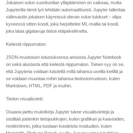
Jokaisen solun suoritustilan ylläpitäminen on vaikeaa, mutta
Jupyterilla tämä työ tehdään automaattisesti. Jupyter tallentaa
välimuistiin jokaisen käynnissä olevan solun tulokset – olipa
kyseessä sitten koodi, joka harjoittelee ML-mallia tai koodi,
joka lataa gigatavuja tietoa etäpalvelimelta.
Kielestä riippumaton:
JSON-muotoisen edustuksensa ansiosta Jupyter Notebook
on sekä alustasta että kielestä riippumaton. Toinen syy on se,
että Jupyteria voidaan käsitellä millä tahansa useilla kielillä ja
se voidaan muuntaa mihin tahansa tiedostomuotoon, kuten
Markdown, HTML, PDF ja muihin.
Tiedon visualisointi:
Osaana jaettu muistikirja Jupyter tukee visualisointeja ja
sisältää joidenkin tietojoukkojen, kuten grafiikan ja kaavioiden,
renderöinnin, jotka luodaan koodeista moduulien, kuten