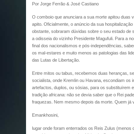
Por Jorge Ferrão & José Castiano
O comboio que anunciara a sua morte apitou duas 
apito. Oficialmente, o anúncio da sua hospitalizaçã
obstante, sobraram dúvidas sobre o seu estado de 
a odisseia do vizinho Presidente Magufuli. Para a 
final dos nacionalismos e pós-independências, sab
os mal-estares e muito menos as patologias das lide
das Lutas de Libertação.
Entre mitos ou tabus, recebemos duas heranças, se 
socialista, onde Kremlin ou Havana, escondiam os 
artefactos, duplos, ou sósias, para os substituírem
tradição africana: não se devia saber que o Rei pa
fraquezas. Nem mesmo depois da morte. Quem já v
Emankhosini,
lugar onde foram enterrados os Reis Zulus (menos o 