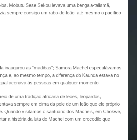
los. Mobutu Sese Sekou levava uma bengala-talismã,
azia sempre consigo um rabo-de-leão; até mesmo o pacífico
ela inaugurou as “madibas”; Samora Machel especulávamos
hança e, ao mesmo tempo, a diferença do Kaunda estava no
o qual acenava às pessoas em qualquer momento.
io de uma tradição africana de leões, leopardos,
entava sempre em cima da pele de um leão que ele próprio
e. Quando visitamos o santuário dos Macheis, em Chókwè,
tar a história da luta de Machel com um crocodilo que