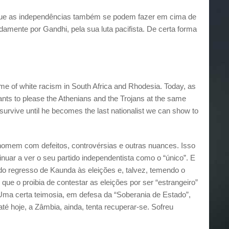
e que as independências também se podem fazer em cima de
amente por Gandhi, pela sua luta pacifista. De certa forma
ime of white racism in South Africa and Rhodesia. Today, as
nts to please the Athenians and the Trojans at the same
urvive until he becomes the last nationalist we can show to
homem com defeitos, controvérsias e outras nuances. Isso
ntinuar a ver o seu partido independentista como o “único”. E
 do regresso de Kaunda às eleições e, talvez, temendo o
 que o proibia de contestar as eleições por ser “estrangeiro”
 Uma certa teimosia, em defesa da “Soberania de Estado”,
até hoje, a Zâmbia, ainda, tenta recuperar-se. Sofreu