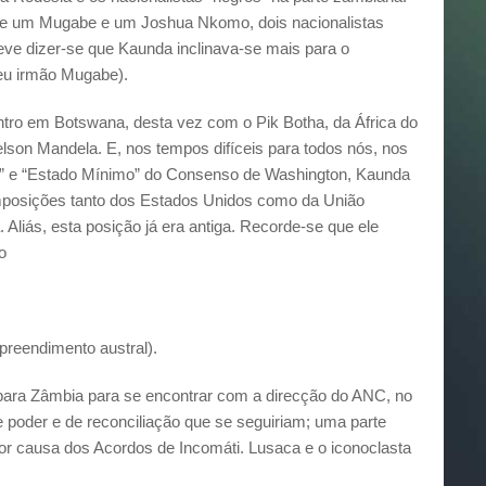
re um Mugabe e um Joshua Nkomo, dois nacionalistas
eve dizer-se que Kaunda inclinava-se mais para o
eu irmão Mugabe).
tro em Botswana, desta vez com o Pik Botha, da África do
elson Mandela. E, nos tempos difíceis para todos nós, nos
ade” e “Estado Mínimo” do Consenso de Washington, Kaunda
 imposições tanto dos Estados Unidos como da União
 Aliás, esta posição já era antiga. Recorde-se que ele
o
preendimento austral).
 para Zâmbia para se encontrar com a direcção do ANC, no
de poder e de reconciliação que se seguiriam; uma parte
or causa dos Acordos de Incomáti. Lusaca e o iconoclasta