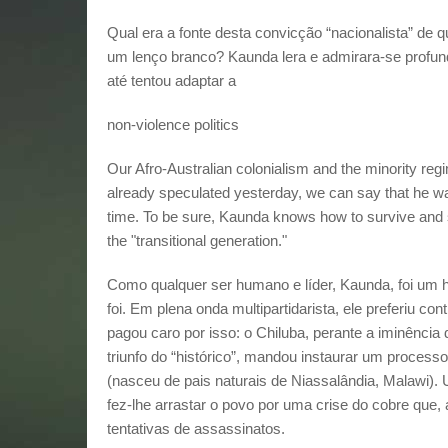
Qual era a fonte desta convicção “nacionalista” d
um lenço branco? Kaunda lera e admirara-se profund
até tentou adaptar a
non-violence politics
Our Afro-Australian colonialism and the minority reg
already speculated yesterday, we can say that he wa
time. To be sure, Kaunda knows how to survive and s
the "transitional generation."
Como qualquer ser humano e líder, Kaunda, foi um 
foi. Em plena onda multipartidarista, ele preferiu co
pagou caro por isso: o Chiluba, perante a iminência
triunfo do “histórico”, mandou instaurar um processo
(nasceu de pais naturais de Niassalândia, Malawi).
fez-lhe arrastar o povo por uma crise do cobre que, 
tentativas de assassinatos.