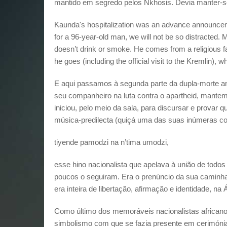
mantido em segredo pelos Nkhosis. Devia manter-se
Kaunda's hospitalization was an advance announceme
for a 96-year-old man, we will not be so distracted. 
doesn’t drink or smoke. He comes from a religious f
he goes (including the official visit to the Kremlin),
E aqui passamos à segunda parte da dupla-morte a
seu companheiro na luta contra o apartheid, mante
iniciou, pelo meio da sala, para discursar e provar
música-predilecta (quiçá uma das suas inúmeras c
tiyende pamodzi na n’tima umodzi,
esse hino nacionalista que apelava à união de todo
poucos o seguiram. Era o prenúncio da sua caminhad
era inteira de libertação, afirmação e identidade, na Á
Como último dos memoráveis nacionalistas africanos,
simbolismo com que se fazia presente em cerimónias 