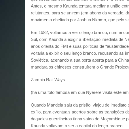
Antes, o mesmo Kaunda tentara mediar a união ent
relutantes, para se unirem (em abono da verdade, d
movimento chefiado por Joshua Nkomo, que pelo s
Em 1982, voltamos a ver o lenço branco, num encon
Sul, com Kaunda a exigir a libertação imediata de N
anos oitenta do FMI e suas políticas de “austerid
voltaria a exibir o seu lenço branco, recusando as
Soviética, acenando a sua porta aberta para a China.
mandara os chineses construírem o Grande Project
Zambia Rail Ways
(há uma foto famosa em que Nyerere visita este em
Quando Mandela saiu da prisão, viajou de imediato
exílio, para eventuais acertos sobre as transições 
daqueles guerrilheiros tinha saído de Moçambique p
Kaunda voltavam a ser a capital do lenço-branco.