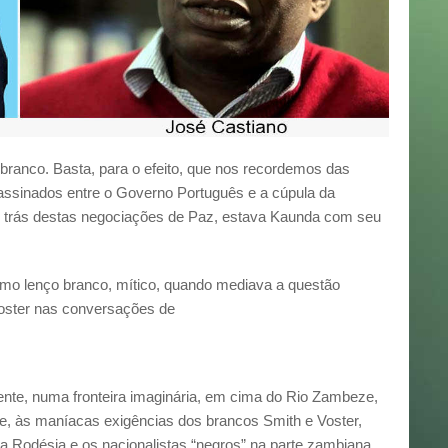
branco. Basta, para o efeito, que nos recordemos das
ssinados entre o Governo Português e a cúpula da
r trás destas negociações de Paz, estava Kaunda com seu
mo lenço branco, mítico, quando mediava a questão
oster nas conversações de
ente, numa fronteira imaginária, em cima do Rio Zambeze,
e, às maníacas exigências dos brancos Smith e Voster,
da Rodésia e os nacionalistas “negros” na parte zambiana.