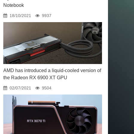
Notebook
18/10/2021
9937
AMD has introduced a liquid-cooled version of
the Radeon RX 6900 XT GPU
02/07/2021
9504