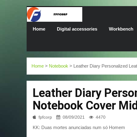
Home
Digital accessories
Workbench
Home
>
Notebook
> Leather Diary Personalized Lea
Leather Diary Perso
Notebook Cover Mid
fpfcorp
08/09/2021
4470
KK: Duas mortes anunciadas num só Homem