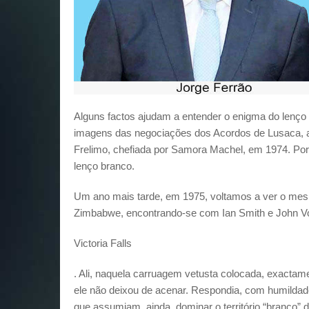
Alguns factos ajudam a entender o enigma do lenço 
imagens das negociações dos Acordos de Lusaca, a
Frelimo, chefiada por Samora Machel, em 1974. Po
lenço branco.
Um ano mais tarde, em 1975, voltamos a ver o mes
Zimbabwe, encontrando-se com Ian Smith e John V
Victoria Falls
. Ali, naquela carruagem vetusta colocada, exactam
ele não deixou de acenar. Respondia, com humildad
que assumiam, ainda, dominar o território “branco” 