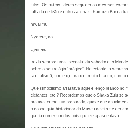
lutas. Os outros líderes seguiam os mesmos exemp
talhada de leão e outros animais; Kamuzu Banda tr
mwalimu
Nyerere, do
Ujamaa,
trazia sempre uma “bengala” da sabedoria; o Mand
sobre o seu relógio “mágico”. No entanto, a semel
seu talismã, um lenço branco, muito branco, com 
Que simbolismo arrastava aquele lenço branco no me
elefantes, etc.? Recordemos que o Shaka Zulu se s
matava, numa luta preparada, quase que anualment
o nosso guia-historiador do Museu deleita-se em con
queria comer um dos bois que ele apascentava.