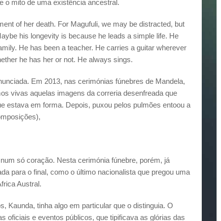
 o mito de uma existência ancestral.
nt of her death. For Magufuli, we may be distracted, but
Maybe his longevity is because he leads a simple life. He
amily. He has been a teacher. He carries a guitar wherever
 whether he has her or not. He always sings.
nunciada. Em 2013, nas cerimónias fúnebres de Mandela,
mos vivas aquelas imagens da correria desenfreada que
 que estava em forma. Depois, puxou pelos pulmões entoou a
omposições),
s num só coração. Nesta cerimónia fúnebre, porém, já
a para o final, como o último nacionalista que pregou uma
frica Austral.
 Kaunda, tinha algo em particular que o distinguia. O
oficiais e eventos públicos, que tipificava as glórias das